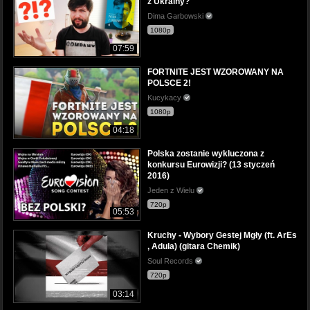
z Ukrainy?
Dima Garbowski
1080p
07:59
FORTNITE JEST WZOROWANY NA
POLSCE 2!
Kucykacy
1080p
04:18
Polska zostanie wykluczona z
konkursu Eurowizji? (13 styczeń
2016)
Jeden z Wielu
720p
05:53
Kruchy - Wybory Gestej Mgły (ft. ArEs
, Adula) (gitara Chemik)
Soul Records
720p
03:14