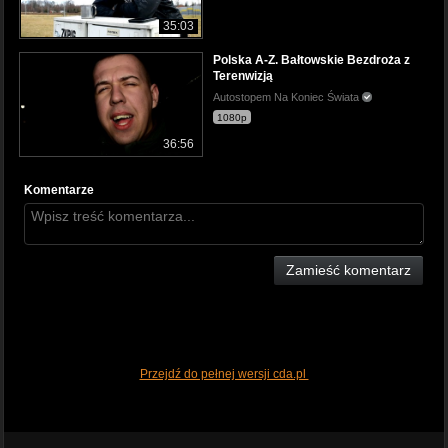
35:03
Polska A-Z. Bałtowskie Bezdroża z
Terenwizją
Autostopem Na Koniec Świata
1080p
36:56
Komentarze
Zamieść komentarz
Przejdź do pełnej wersji cda.pl