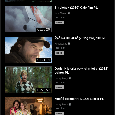
Smoleńsk (2016) Cały film PL
KinoSwiat
premium
1080p
01:55:20
Żyć nie umierać (2015) Cały film PL
KinoSwiat
premium
1080p
01:21:14
Doris: Historia pewnej miłości (2018)
Lektor PL
Filmy Akcji
premium
1080p
01:28:57
Miłość od kuchni (2022) Lektor PL
Filmy Akcji
premium
1080p