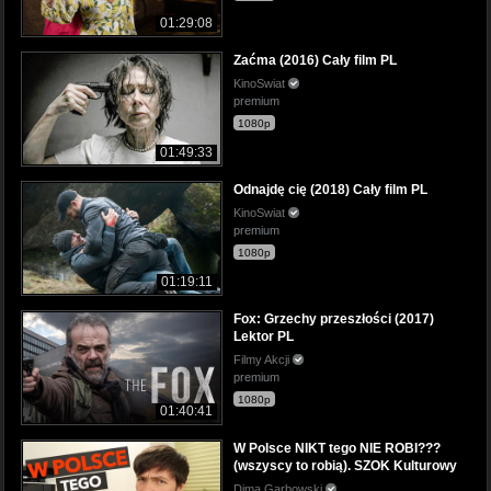
01:29:08
Zaćma (2016) Cały film PL
KinoSwiat
premium
1080p
01:49:33
Odnajdę cię (2018) Cały film PL
KinoSwiat
premium
1080p
01:19:11
Fox: Grzechy przeszłości (2017)
Lektor PL
Filmy Akcji
premium
1080p
01:40:41
W Polsce NIKT tego NIE ROBI???
(wszyscy to robią). SZOK Kulturowy
Dima Garbowski