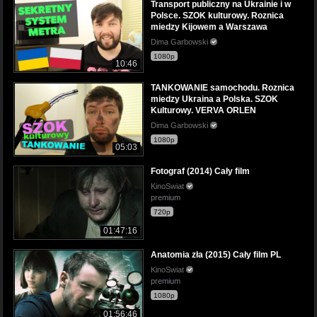
Transport publiczny na Ukrainie i w
Polsce. SZOK kulturowy. Roznica
miedzy Kijowem a Warszawa
Dima Garbowski
1080p
10:46
TANKOWANIE samochodu. Roznica
miedzy Ukraina a Polska. SZOK
Kulturowy. VERVA ORLEN
Dima Garbowski
1080p
05:03
Fotograf (2014) Cały film
KinoSwiat
premium
720p
01:47:16
Anatomia zła (2015) Cały film PL
KinoSwiat
premium
1080p
01:56:46