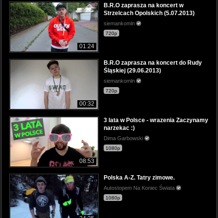
B.R.O zaprasza na koncert w
Strzelcach Opolskich (5.07.2013)
siemankomln
720p
01:24
B.R.O zaprasza na koncert do Rudy
Śląskiej (29.06.2013)
siemankomln
720p
00:32
3 lata w Polsce - wrazenia Zaczynamy
narzekac :)
Dima Garbowski
1080p
08:53
Polska A-Z. Tatry zimowe.
Autostopem Na Koniec Świata
1080p