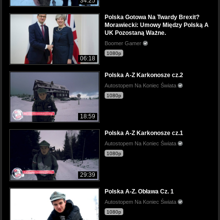
34:25
Polska Gotowa Na Twardy Brexit?
Morawiecki: Umowy Między Polską A
UK Pozostaną Ważne.
Boomer Gamer
1080p
06:18
Polska A-Z Karkonosze cz.2
Autostopem Na Koniec Świata
1080p
18:59
Polska A-Z Karkonosze cz.1
Autostopem Na Koniec Świata
1080p
29:39
Polska A-Z. Obława Cz. 1
Autostopem Na Koniec Świata
1080p