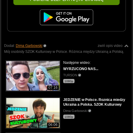
Dodał:
Dima Garbowski
zwiń opis video
Mój osobisty SZOK Kulturowy w Polsce. Różnica między Ukrainą a Polską.
Następne wideo:
WYRZUCONO NAS...
TURSON
1080p
07:16
JEDZENIE w Polsce. Roznica miedzy
Ukraina a Polska. SZOK Kulturowy
Dima Garbowski
1080p
06:06