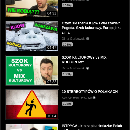
1080p
04:31
Czym sie roznia Kijow i Warszawa?
Pogoda. Szok kulturowy. Europejska
zima
Dima Garbowski
1080p
04:47
SZOK KULTUROWY vs MIX
KULTUROWY
Dima Garbowski
1080p
07:22
10 STEREOTYPÓW O POLAKACH
ŚWIATOWA DYSZKA
1080p
10:04
INTRYGA - kto napisał ksiazke Polak