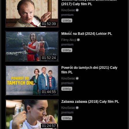
(2017) Cały film PL
KinoSwiat
premium
1080p
01:52:39
Miłość na Bali (2024) Lektor PL
Filmy Akcji
premium
1080p
01:52:24
Powrót do tamtych dni (2021) Cały
film PL
KinoSwiat
premium
1080p
01:44:55
Zabawa zabawa (2018) Cały film PL
KinoSwiat
premium
1080p
01:24:57