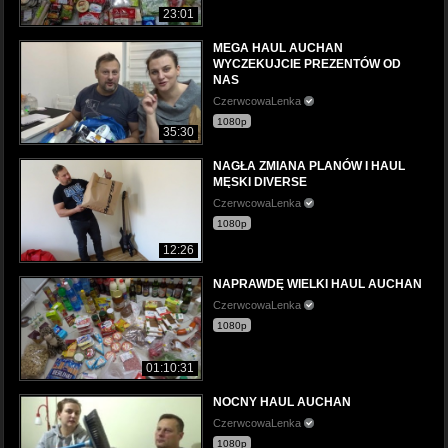
23:01
MEGA HAUL AUCHAN
WYCZEKUJCIE PREZENTÓW OD
NAS
CzerwcowaLenka
1080p
35:30
NAGŁA ZMIANA PLANÓW I HAUL
MĘSKI DIVERSE
CzerwcowaLenka
1080p
12:26
NAPRAWDĘ WIELKI HAUL AUCHAN
CzerwcowaLenka
1080p
01:10:31
NOCNY HAUL AUCHAN
CzerwcowaLenka
1080p