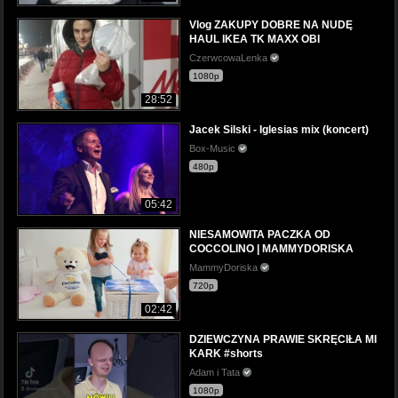
Vlog ZAKUPY DOBRE NA NUDĘ
HAUL IKEA TK MAXX OBI
CzerwcowaLenka
1080p
28:52
Jacek Silski - Iglesias mix (koncert)
Box-Music
480p
05:42
NIESAMOWITA PACZKA OD
COCCOLINO | MAMMYDORISKA
MammyDoriska
720p
02:42
DZIEWCZYNA PRAWIE SKRĘCIŁA MI
KARK #shorts
Adam i Tata
1080p