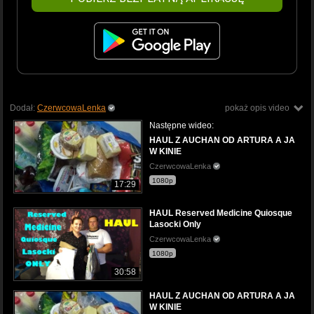
Dodał:
CzerwcowaLenka
pokaż opis video
Następne wideo:
HAUL Z AUCHAN OD ARTURA A JA
W KINIE
CzerwcowaLenka
1080p
17:29
HAUL Reserved Medicine Quiosque
Lasocki Only
CzerwcowaLenka
1080p
30:58
HAUL Z AUCHAN OD ARTURA A JA
W KINIE