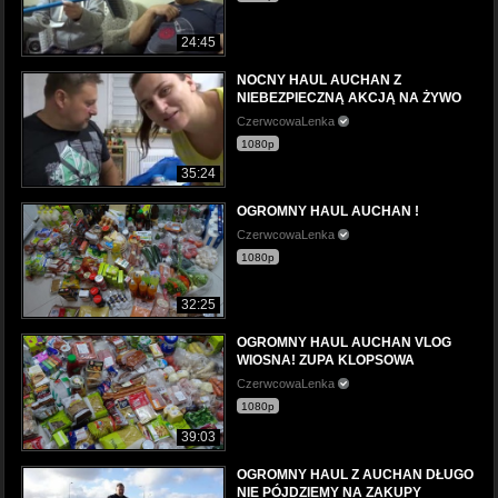
24:45
NOCNY HAUL AUCHAN Z
NIEBEZPIECZNĄ AKCJĄ NA ŻYWO
CzerwcowaLenka
1080p
35:24
OGROMNY HAUL AUCHAN !
CzerwcowaLenka
1080p
32:25
OGROMNY HAUL AUCHAN VLOG
WIOSNA! ZUPA KLOPSOWA
CzerwcowaLenka
1080p
39:03
OGROMNY HAUL Z AUCHAN DŁUGO
NIE PÓJDZIEMY NA ZAKUPY