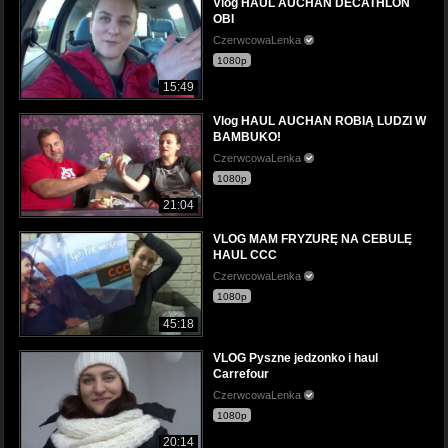
Vlog HAUL AUCHAN DECATHLON
OBI
CzerwcowaLenka
1080p
15:49
Vlog HAUL AUCHAN ROBIĄ LUDZI W
BAMBUKO!
CzerwcowaLenka
1080p
21:04
VLOG MAM FRYZURĘ NA CEBULĘ
HAUL CCC
CzerwcowaLenka
1080p
45:18
VLOG Pyszne jedzonko i haul
Carrefour
CzerwcowaLenka
1080p
20:14