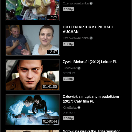
CzerwcowaLenka
1080p
17:29
I CO TEN ARTUR KUPIŁ HAUL
AUCHAN
CzerwcowaLenka
1080p
12:47
Żywie Biełaruś! (2012) Lektor PL
KinoSwiat
premium
1080p
01:41:08
Człowiek z magicznym pudełkiem
(2017) Cały film PL
KinoSwiat
premium
1080p
01:40:44
Gotowi na wszystko. Exterminator