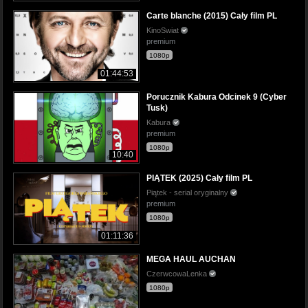
Carte blanche (2015) Cały film PL
KinoSwiat
premium
1080p
01:44:53
Porucznik Kabura Odcinek 9 (Cyber
Tusk)
Kabura
premium
1080p
10:40
PIĄTEK (2025) Cały film PL
Piątek - serial oryginalny
premium
1080p
01:11:36
MEGA HAUL AUCHAN
CzerwcowaLenka
1080p