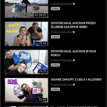
CzerwcowaLenka
1080p
01:06:01
OSTATNI HAUL AUCHAN PRZED
ŚLUBEM ZAKOPCIE MNIE!
CzerwcowaLenka
1080p
26:58
OSTATNI HAUL AUCHAN W 2018
ROKU!
CzerwcowaLenka
1080p
29:33
UDANE ZAKUPY Z LIDLA I ALLEGRO
CzerwcowaLenka
1080p
15:46