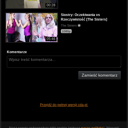
00:28
Siostry: Oczekiwania vs
Rzeczywistość [The Sisters]
The Sisters
1080p
05:46
Komentarze
Zamieść komentarz
Przejdź do pełnej wersji cda.pl
Nasz serwis wykorzystuje pliki cookie (zobacz
naszą politykę
). Warunki