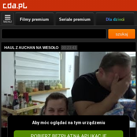
Filmy premium
Seriale premium
Dla dzieci
MENU
szukaj
HAUL Z AUCHAN NA WESOŁO
00:23:43
Aby móc oglądać na tym urządzeniu
POBIERZ BEZPŁATNĄ APLIKACJĘ