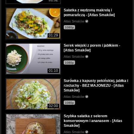
Sałatka z wędzoną makrelą i
pomarańczą - [Atlas Smaków]
Atlas Smaków
1080p
01:29
Serek wiejski z porem i jabłkiem -
[Atlas Smaków]
Atlas Smaków
1080p
01:10
Surówka z kapusty pekińskiej, jabłka i
rzeżuchy - BEZ MAJONEZU - [Atlas
Smaków]
Atlas Smaków
1080p
02:00
Szybka sałatka z selerem
konserwowym i ananasem - [Atlas
Smaków]
Atlas Smaków