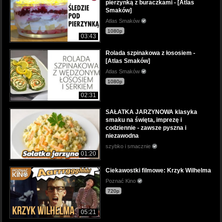
pierzynką z buraczkami - [Atlas
Smaków]
Atlas Smaków
1080p
03:43
Rolada szpinakowa z łososiem -
[Atlas Smaków]
Atlas Smaków
1080p
02:31
SAŁATKA JARZYNOWA klasyka
smaku na święta, imprezę i
codziennie - zawsze pyszna i
niezawodna
szybko i smacznie
01:20
Ciekawostki filmowe: Krzyk Wilhelma
Poznać Kino
720p
05:21