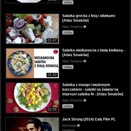
1080p
Sałatka grecka z fetą i oliwkami-
[Atlas Smaków]
Atlas Smaków
1080p
01:47
Sałatka wielkanocna z białą kiełbasą -
[Atlas Smaków]
Atlas Smaków
1080p
01:42
Sałatka z mango i wędzonym
kurczakiem - sałatki na święta/ na
impreze/ sałatka fit - [Atlas Smaków]
Atlas Smaków
1080p
02:56
Jack Strong (2014) Cały Film PL
KinoSwiat
premium