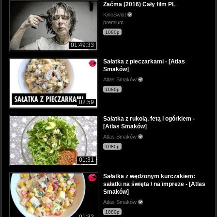
Zaćma (2016) Cały film PL
KinoSwiat
premium
1080p
01:49:33
Sałatka z pieczarkami - [Atlas
Smaków]
Atlas Smaków
1080p
02:59
Sałatka z rukolą, fetą i ogórkiem -
[Atlas Smaków]
Atlas Smaków
1080p
01:31
Sałatka z wędzonym kurczakiem:
sałatki na święta / na impreze - [Atlas
Smaków]
Atlas Smaków
1080p
01:32