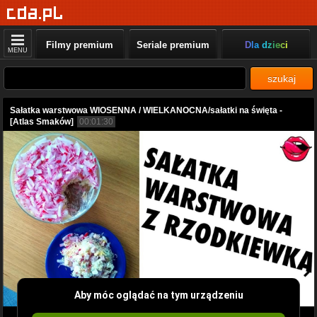
Filmy premium
Seriale premium
Dla dzieci
MENU
szukaj
Sałatka warstwowa WIOSENNA / WIELKANOCNA/sałatki na święta -
[Atlas Smaków]
00:01:30
Aby móc oglądać na tym urządzeniu