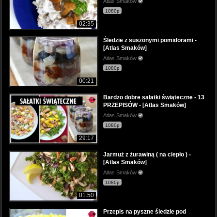
Atlas Smaków
1080p
02:35
Śledzie z suszonymi pomidorami -
[Atlas Smaków]
Atlas Smaków
1080p
00:21
Bardzo dobre sałatki świąteczne - 13
PRZEPISÓW - [Atlas Smaków]
Atlas Smaków
1080p
29:17
Jarmuż z żurawiną ( na ciepło ) -
[Atlas Smaków]
Atlas Smaków
1080p
01:50
Przepis na pyszne śledzie pod