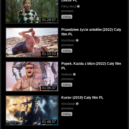
Lektor PL
Filmy Akcji
premium
1080p
01:28:57
Prawdziwe życie aniołów (2022) Cały
film PL
KinoSwiat
premium
1080p
01:15:53
Popek. Każda z blizn (2022) Cały film
PL
Netlook
premium
1080p
01:06:37
Kurier (2019) Cały film PL
KinoSwiat
premium
1080p
01:48:37