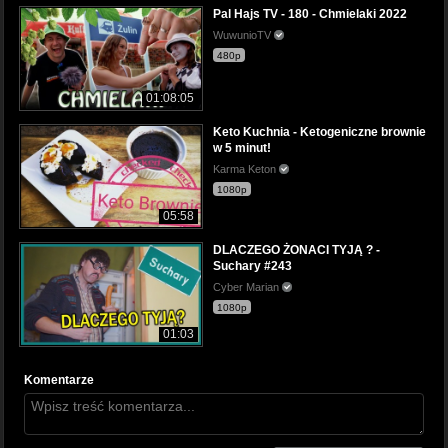
Pal Hajs TV - 180 - Chmielaki 2022
WuwunioTV
480p
01:08:05
Keto Kuchnia - Ketogeniczne brownie
w 5 minut!
Karma Keton
1080p
05:58
DLACZEGO ŻONACI TYJĄ ? -
Suchary #243
Cyber Marian
1080p
01:03
Komentarze