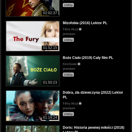
1080p
02:02:37
Mizofobia (2016) Lektor PL
Filmy Akcji
premium
1080p
01:52:15
Boże Ciało (2019) Cały film PL
KinoSwiat
premium
1080p
01:50:23
Dobra, zła dziewczyna (2022) Lektor
PL
Filmy Akcji
premium
1080p
01:19:24
Doris: Historia pewnej miłości (2018)