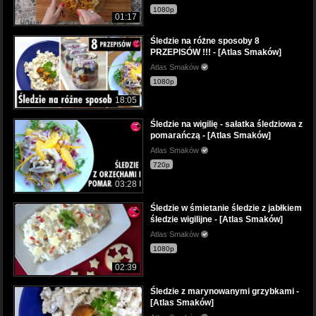
1080p
01:17
Śledzie na różne sposoby 8
PRZEPISÓW !!! - [Atlas Smaków]
Atlas Smaków
1080p
18:05
Śledzie na wigilię - sałatka śledziowa z
pomarańczą - [Atlas Smaków]
Atlas Smaków
720p
03:28
Śledzie w śmietanie śledzie z jabłkiem
śledzie wigilijne - [Atlas Smaków]
Atlas Smaków
1080p
02:39
Śledzie z marynowanymi grzybkami -
[Atlas Smaków]