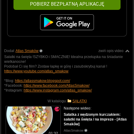
POBIERZ BEZPŁATNĄ APLIKACJĘ
Dodał:
Atlas Smaków
zwiń opis video
Sałatki na święta !SZYBKO i SMACZNIE! Idealna przekąska na śniadanie
wielkanocne!
Podobał Ci się film? Zostaw łapkę w górę i zasubskrybuj kanał !
https://www.youtube.com/atlas_smakow
*Blog:
https://atlassmakow.blogspot.com/
*Facebook:
https://www.facebook.com/AtlasSmakow/
*Instagram:
https://www.instagram.com/atlas_smakow/
W katalogu:
SAŁATKI
Następne wideo:
Sałatka z wędzonym kurczakiem:
sałatki na święta / na impreze - [Atlas
Smaków]
AtlasSmakow
01:32