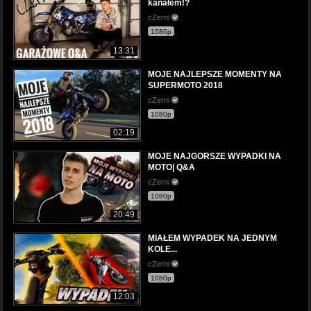
kanałem!?
cZerni
1080p
13:31
MOJE NAJLEPSZE MOMENTY NA
SUPERMOTO 2018
cZerni
1080p
02:19
MOJE NAJGORSZE WYPADKI NA
MOTO| Q&A
cZerni
1080p
20:49
MIAŁEM WYPADEK NA JEDNYM
KOLE...
cZerni
1080p
12:03