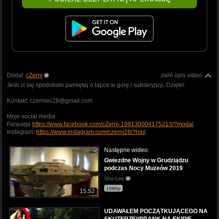
Dodał:
cZerni
zwiń opis video
Jeśli ci się spodobało pamiętaj o łapce w górę i subskrypcji. Dzięki!
Kontakt: czerniec28@gmail.com
Moje social media :
Fanpage:
https://www.facebook.com/cZerni-198130004175213/?modal
Instagram:
https://www.instagram.com/czerni28/?hlpl
Następne wideo:
Gwiezdne Wojny w Grudziądzu
podczas Nocy Muzeów 2019
Shu-Lee
1080p
15:52
UDAWAŁEM POCZĄTKUJĄCEGO NA
SKUTERZE!|PRANK NA EKIPIE