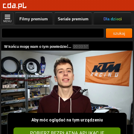
Filmy premium
Seriale premium
Dla dzieci
MENU
szukaj
W końcu mogę wam o tym powiedzieć...
00:03:57
Aby móc oglądać na tym urządzeniu
POBIERZ BEZPŁATNĄ APLIKACJĘ