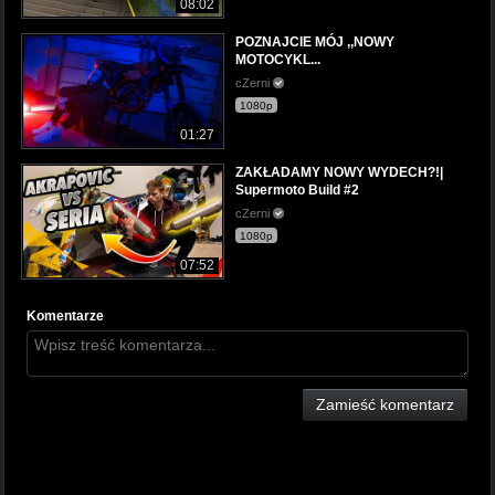
08:02
POZNAJCIE MÓJ ,,NOWY
MOTOCYKL...
cZerni
1080p
01:27
ZAKŁADAMY NOWY WYDECH?!|
Supermoto Build #2
cZerni
1080p
07:52
Komentarze
Zamieść komentarz