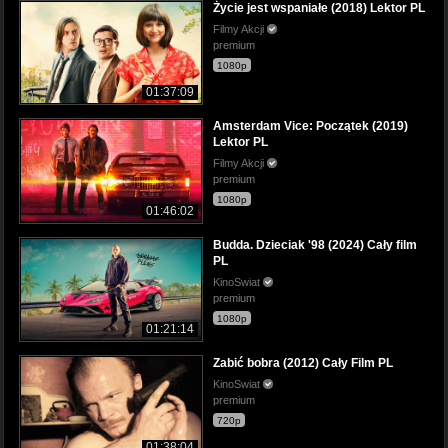
Życie jest wspaniałe (2018) Lektor PL
Filmy Akcji
premium
1080p
01:37:09
Amsterdam Vice: Początek (2019)
Lektor PL
Filmy Akcji
premium
1080p
01:46:02
Budda. Dzieciak '98 (2024) Cały film
PL
KinoSwiat
premium
1080p
01:21:14
Zabić bobra (2012) Cały Film PL
KinoSwiat
premium
720p
01:38:04