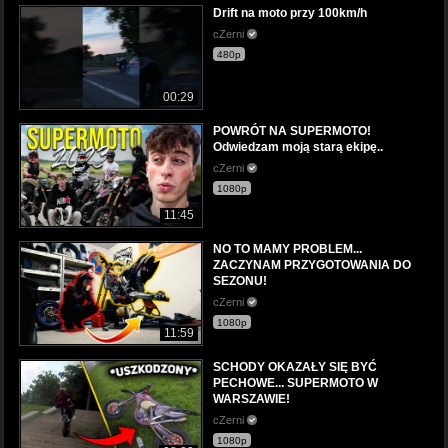
Drift na moto przy 100km/h
cZerni
480p
00:29
POWRÓT NA SUPERMOTO!
Odwiedzam moją starą ekipę..
cZerni
1080p
11:45
NO TO MAMY PROBLEM...
ZACZYNAM PRZYGOTOWANIA DO
SEZONU!
cZerni
1080p
11:59
SCHODY OKAZAŁY SIĘ BYĆ
PECHOWE... SUPERMOTO W
WARSZAWIE!
cZerni
1080p