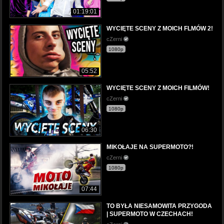
01:19:01
WYCIĘTE SCENY Z MOICH FLMÓW 2!
cZerni
1080p
05:52
WYCIĘTE SCENY Z MOICH FILMÓW!
cZerni
1080p
06:30
MIKOŁAJE NA SUPERMOTO?!
cZerni
1080p
07:44
TO BYŁA NIESAMOWITA PRZYGODA
| SUPERMOTO W CZECHACH!