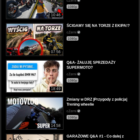
cZerni
1080p
10:46
ŚCIGAMY SIĘ NA TORZE Z EKIPA!?
cZerni
1080p
07:56
Q&A- ŻAŁUJĘ SPRZEDAŻY
SUPERMOTO?
cZerni
1080p
18:49
Zmiany w DRZ |Przygody z policja|
Trening wheelie
cZerni
1080p
14:58
GARAŻOWE Q&A #1 - Co dalej z