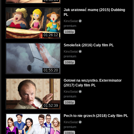
Jak uratować mamę (2015) Dubbing
PL
KinoSwiat
premium
1080p
01:26:12
Smoleńsk (2016) Cały film PL
KinoSwiat
premium
1080p
01:55:20
Gotowi na wszystko. Exterminator
(2017) Cały film PL
KinoSwiat
premium
1080p
01:52:39
Pech to nie grzech (2018) Cały film PL
KinoSwiat
premium
1080p