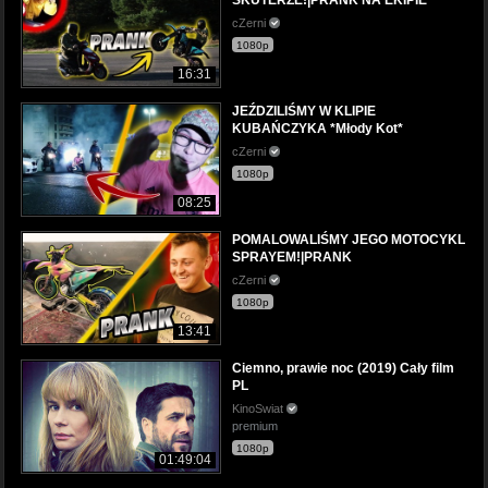
cZerni
1080p
16:31
JEŹDZILIŚMY W KLIPIE
KUBAŃCZYKA *Młody Kot*
cZerni
1080p
08:25
POMALOWALIŚMY JEGO MOTOCYKL
SPRAYEM!|PRANK
cZerni
1080p
13:41
Ciemno, prawie noc (2019) Cały film
PL
KinoSwiat
premium
1080p
01:49:04