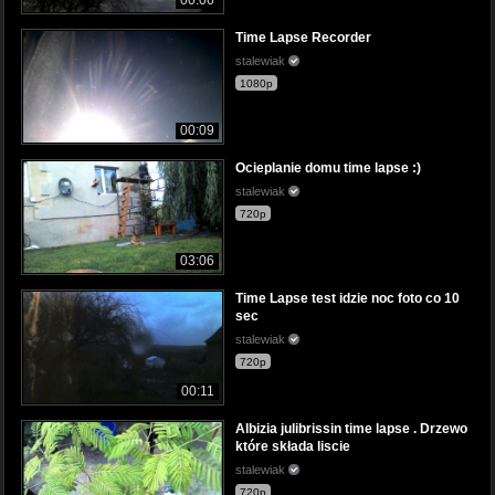
00:06
Time Lapse Recorder
stalewiak
1080p
00:09
Ocieplanie domu time lapse :)
stalewiak
720p
03:06
Time Lapse test idzie noc foto co 10
sec
stalewiak
720p
00:11
Albizia julibrissin time lapse . Drzewo
które składa liscie
stalewiak
720p