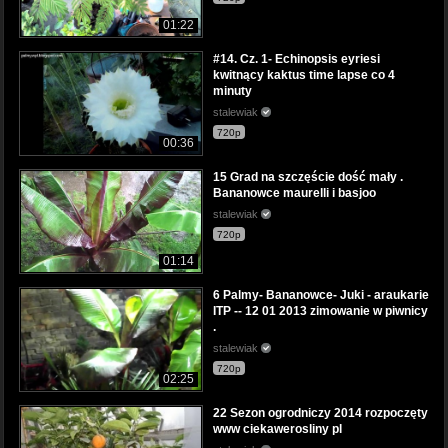
01:22
#14. Cz. 1- Echinopsis eyriesi
kwitnący kaktus time lapse co 4
minuty
stalewiak
720p
00:36
15 Grad na szczęście dość mały .
Bananowce maurelli i basjoo
stalewiak
720p
01:14
6 Palmy- Bananowce- Juki - araukarie
ITP -- 12 01 2013 zimowanie w piwnicy
.
stalewiak
720p
02:25
22 Sezon ogrodniczy 2014 rozpoczęty
www ciekawerosliny pl