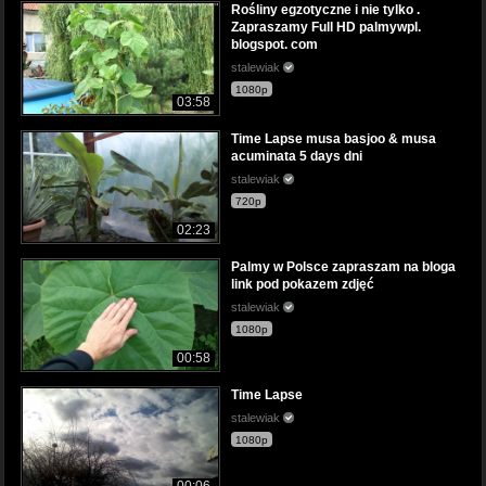
Rośliny egzotyczne i nie tylko .
Zapraszamy Full HD palmywpl.
blogspot. com
stalewiak
1080p
03:58
Time Lapse musa basjoo & musa
acuminata 5 days dni
stalewiak
720p
02:23
Palmy w Polsce zapraszam na bloga
link pod pokazem zdjęć
stalewiak
1080p
00:58
Time Lapse
stalewiak
1080p