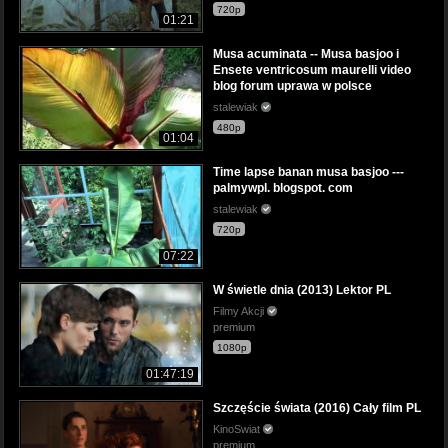
720p
01:21
Musa acuminata -- Musa basjoo i
Ensete ventricosum maurelli video
blog forum uprawa w polsce
stalewiak
480p
01:04
Time lapse banan musa basjoo ---
palmywpl. blogspot. com
stalewiak
720p
07:22
W świetle dnia (2013) Lektor PL
Filmy Akcji
premium
1080p
01:47:19
Szczęście świata (2016) Cały film PL
KinoSwiat
premium