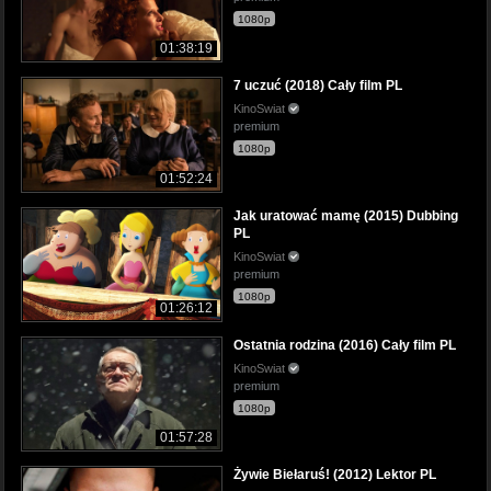
1080p
01:38:19
7 uczuć (2018) Cały film PL
KinoSwiat
premium
1080p
01:52:24
Jak uratować mamę (2015) Dubbing
PL
KinoSwiat
premium
1080p
01:26:12
Ostatnia rodzina (2016) Cały film PL
KinoSwiat
premium
1080p
01:57:28
Żywie Biełaruś! (2012) Lektor PL