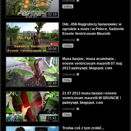
stalewiak
1080p
02:19
Odc. 458-Najgrubszy bananowiec w
ogrodzie a może i w Polsce. Sadzenie
Ensete Ventricosum Maurelii.
stalewiak
1080p
09:06
Musa basjoo , musa acuminata ,
ensete ventricosum maurelli 07 maj
2013 palmywpl. blogspot. com
stalewiak
720p
00:49
21 07 2013 musa basjoo i ensete
ventricosum maurelli W GRUNCIE !
palmywpl. blogspot. com
stalewiak
720p
01:41
Trzeba coś z tym zrobić...