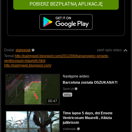
POBIERZ BEZPŁATNĄ APLIKACJĘ
Dodał:
stalewiak
zwiń opis video
Temat
http://palmywpl.blogspot.com/2012/06/bananowiec-ensete-
ventricosum-maurelli.html
http://palmywpl.blogspot.com/
Następne wideo:
Barcelona została OSZUKANA?!
Sport.pl
480p
00:47
Time lapse 5 days, dni Ensete
Ventricosum Maurelli , Albizia
julibrissin
stalewiak