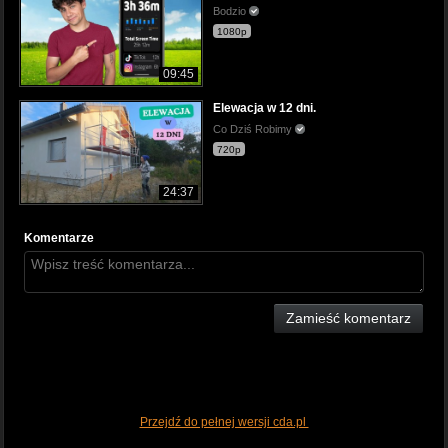
Bodzio
1080p
09:45
Elewacja w 12 dni.
Co Dziś Robimy
720p
24:37
Komentarze
Zamieść komentarz
Przejdź do pełnej wersji cda.pl