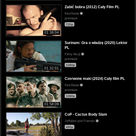
Zabić bobra (2012) Cały Film PL
KinoSwiat
premium
720p
01:38:04
Surinam: Gra o władzę (2020) Lektor
PL
Filmy Akcji
premium
1080p
01:32:01
Czerwone maki (2024) Cały film PL
KinoSwiat
premium
1080p
01:58:09
CoP - Cactus Body Slam
Jeffabel and Friends
480p