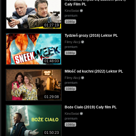
Cały Film PL
KinoSwiat
premium
1080p
01:27:19
Tydzień grozy (2016) Lektor PL
Filmy Akcji
premium
1080p
01:48:03
Miłość od kuchni (2022) Lektor PL
Filmy Akcji
premium
1080p
01:29:08
Boże Ciało (2019) Cały film PL
KinoSwiat
premium
1080p
01:50:23