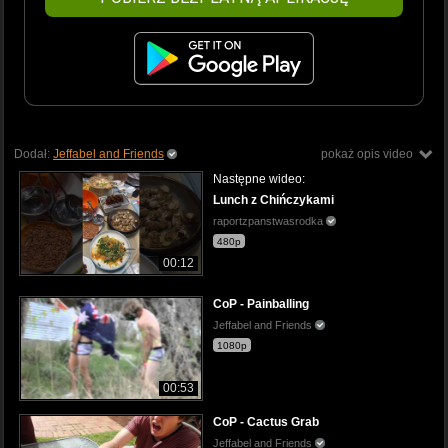
Dodał:
Jeffabel and Friends
pokaż opis video
Następne wideo:
Lunch z Chińczykami
raportzpanstwasrodka
480p
00:12
CoP - Painballing
Jeffabel and Friends
1080p
00:53
CoP - Cactus Grab
Jeffabel and Friends