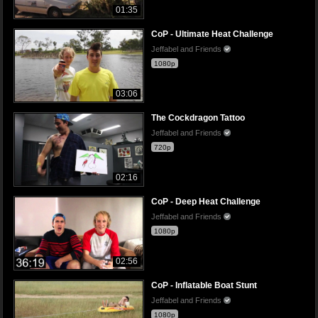
01:35
CoP - Ultimate Heat Challenge
Jeffabel and Friends
1080p
03:06
The Cockdragon Tattoo
Jeffabel and Friends
720p
02:16
CoP - Deep Heat Challenge
Jeffabel and Friends
1080p
02:56
CoP - Inflatable Boat Stunt
Jeffabel and Friends
1080p