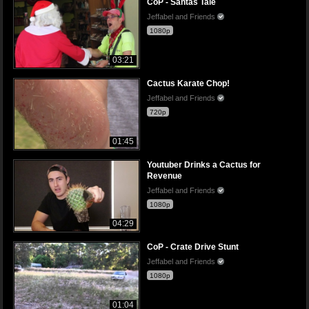
CoP - Santas Tale
Jeffabel and Friends
1080p
03:21
Cactus Karate Chop!
Jeffabel and Friends
720p
01:45
Youtuber Drinks a Cactus for
Revenue
Jeffabel and Friends
1080p
04:29
CoP - Crate Drive Stunt
Jeffabel and Friends
1080p
01:04