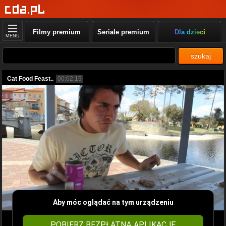
Filmy premium
Seriale premium
Dla dzieci
MENU
szukaj
Cat Food Feast..
00:02:19
Aby móc oglądać na tym urządzeniu
POBIERZ BEZPŁATNĄ APLIKACJĘ