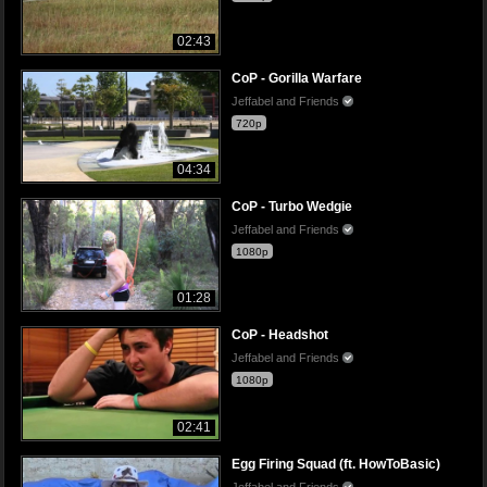
02:43
CoP - Gorilla Warfare
Jeffabel and Friends
720p
04:34
CoP - Turbo Wedgie
Jeffabel and Friends
1080p
01:28
CoP - Headshot
Jeffabel and Friends
1080p
02:41
Egg Firing Squad (ft. HowToBasic)
Jeffabel and Friends