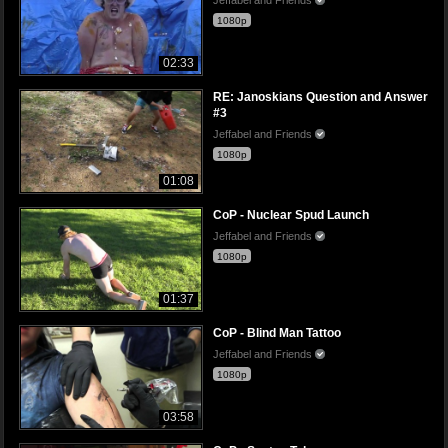
1080p
02:33
RE: Janoskians Question and Answer
#3
Jeffabel and Friends
1080p
01:08
CoP - Nuclear Spud Launch
Jeffabel and Friends
1080p
01:37
CoP - Blind Man Tattoo
Jeffabel and Friends
1080p
03:58