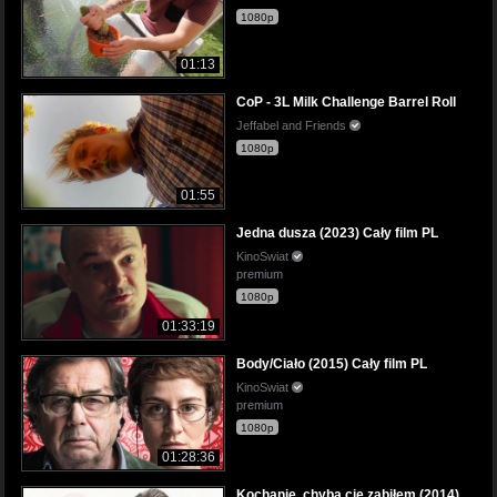
1080p
01:13
CoP - 3L Milk Challenge Barrel Roll
Jeffabel and Friends
1080p
01:55
Jedna dusza (2023) Cały film PL
KinoSwiat
premium
1080p
01:33:19
Body/Ciało (2015) Cały film PL
KinoSwiat
premium
1080p
01:28:36
Kochanie, chyba cię zabiłem (2014)