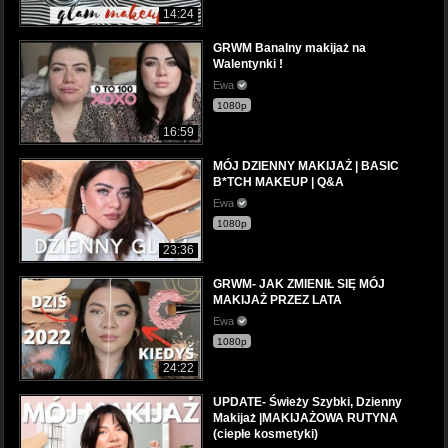
14:24
GRWM Banalny makijaż na
Walentynki !
Ewa
1080p
16:59
MÓJ DZIENNY MAKIJAŻ | BASIC
B*TCH MAKEUP | Q&A
Ewa
1080p
23:36
GRWM- JAK ZMIENIŁ SIĘ MÓJ
MAKIJAŻ PRZEZ LATA
Ewa
1080p
24:22
UPDATE- Świeży Szybki, Dzienny
Makijaż |MAKIJAŻOWA RUTYNA
(ciepłe kosmetyki)