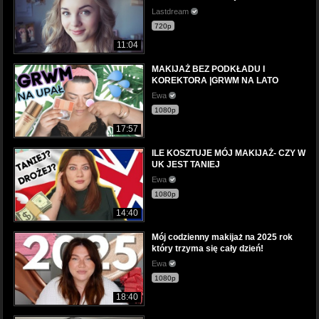
Lastdream
720p
11:04
MAKIJAŻ BEZ PODKŁADU I
KOREKTORA |GRWM NA LATO
Ewa
1080p
17:57
ILE KOSZTUJE MÓJ MAKIJAŻ- CZY W
UK JEST TANIEJ
Ewa
1080p
14:40
Mój codzienny makijaż na 2025 rok
który trzyma się cały dzień!
Ewa
1080p
18:40