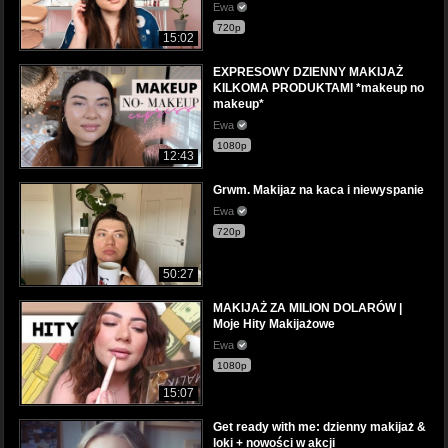
Ewa
720p
15:02
EXPRESOWY DZIENNY MAKIJAŻ
KILKOMA PRODUKTAMI *makeup no
makeup*
Ewa
1080p
12:43
Grwm. Makijaz na kaca i niewyspanie
Ewa
720p
50:27
MAKIJAŻ ZA MILION DOLARÓW |
Moje Hity Makijażowe
Ewa
1080p
15:07
Get ready with me: dzienny makijaż &
loki + nowości w akcji