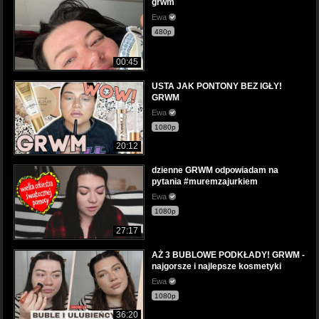
grwm
Ewa
480p
00:45
USTA JAK PONTONY BEZ IGŁY!
GRWM
Ewa
1080p
20:12
dzienne GRWM odpowiadam na
pytania #muremzajurkiem
Ewa
1080p
27:17
AŻ 3 BUBLOWE PODKŁADY! GRWM -
najgorsze i najlepsze kosmetyki
Ewa
1080p
36:20