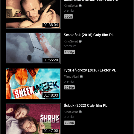
KinoSwiat
premium
720p
01:38:04
Smoleńsk (2016) Cały film PL
KinoSwiat
premium
1080p
01:55:20
Tydzień grozy (2016) Lektor PL
Filmy Akcji
premium
1080p
01:48:03
Śubuk (2022) Cały film PL
KinoSwiat
premium
1080p
01:47:00