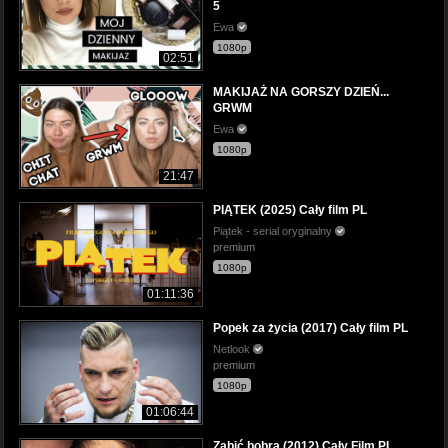
5
Ewa
1080p
02:51
MAKIJAŻ NA GORSZY DZIEŃ...
GRWM
Ewa
1080p
21:47
PIĄTEK (2025) Cały film PL
Piątek - serial oryginalny
premium
1080p
01:11:36
Popek za życia (2017) Cały film PL
Netlook
premium
1080p
01:06:44
Zabić bobra (2012) Cały Film PL