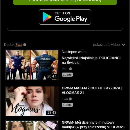
Dodał:
Ewa
pokaż opis video
Następne wideo:
Najwięksi i Najsilniejsi POLICJANCI
na Świecie
PaFi
1080p
28:47
GRWM MAKIJAŻ OUTFIT FRYZURA |
VLOGMAS 21
Ewa
1080p
13:43
GRWM- Mój dzienny 5 minutowy
makijaż (w przyspieszeniu) VLOGMAS