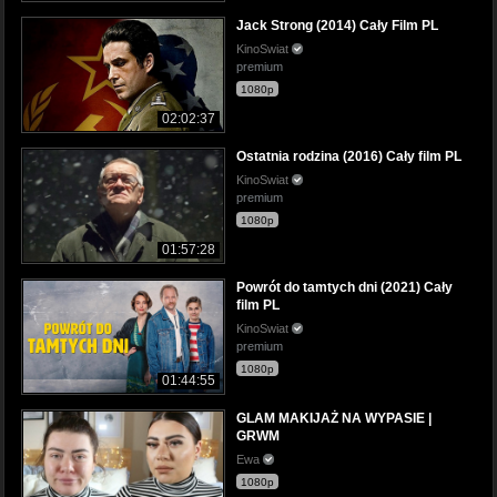
Jack Strong (2014) Cały Film PL
KinoSwiat
premium
1080p
02:02:37
Ostatnia rodzina (2016) Cały film PL
KinoSwiat
premium
1080p
01:57:28
Powrót do tamtych dni (2021) Cały
film PL
KinoSwiat
premium
1080p
01:44:55
GLAM MAKIJAŻ NA WYPASIE |
GRWM
Ewa
1080p