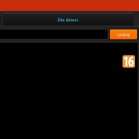
Dla dzieci
szukaj