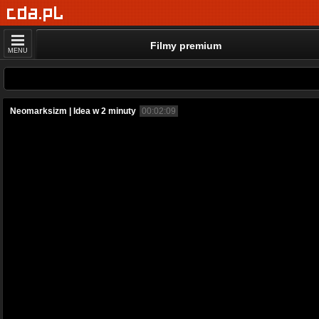
Filmy premium
MENU
Neomarksizm | Idea w 2 minuty
00:02:09