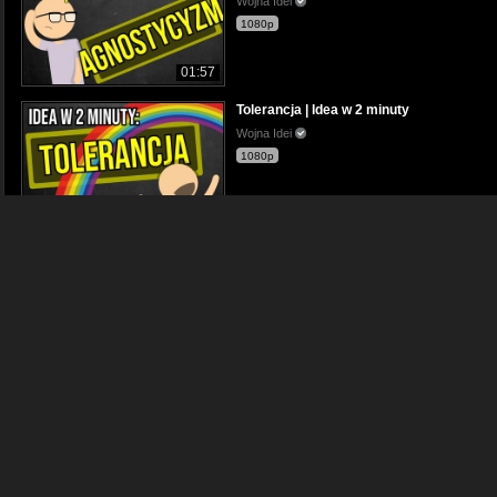
Wojna Idei
1080p
01:57
Tolerancja | Idea w 2 minuty
Wojna Idei
1080p
02:05
Socjalizm | Idea w 2 minuty
Wojna Idei
1080p
02:27
Komunizm | Idea w 2 minuty
Wojna Idei
1080p
02:45