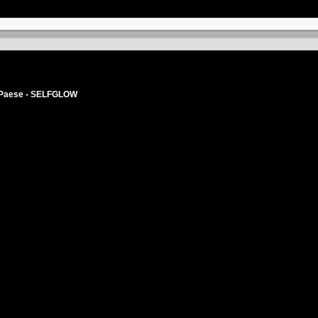
d Paese - SELFGLOW