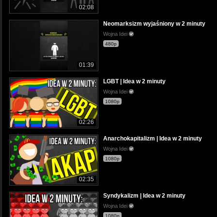
02:08
Neomarksizm wyjaśniony w 2 minuty
Wojna Idei
480p
01:39
LGBT | Idea w 2 minuty
Wojna Idei
1080p
02:26
Anarchokapitalizm | Idea w 2 minuty
Wojna Idei
1080p
02:35
Syndykalizm | Idea w 2 minuty
Wojna Idei
1080p