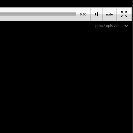
0:00
auto
pokaż opis video