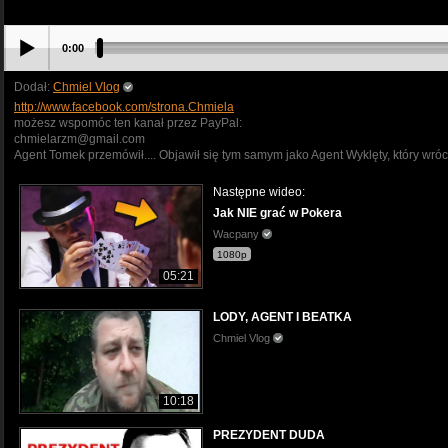
0:00
Dodał:
Chmiel Vlog
http://www.facebook.com/strona.Chmiela
możesz wspomóc ten kanał przez PayPal:
chmielarzm@gmail.com
Agent Tomek przemówił.... Objawił się tym samym jako Agent Wyklęty, który wrócił 
Następne wideo:
Jak NIE grać w Pokera
Wacpany
1080p
05:21
LODY, AGENT I BEATKA
Chmiel Vlog
10:18
PREZYDENT DUDA