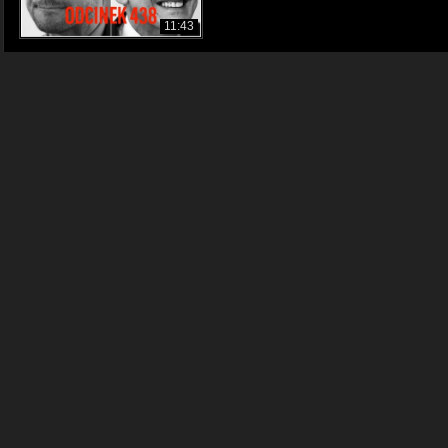
11:43
KANDYDAT na PREZYDENTA - Suchary 
Cyber Marian
480p
02:49
REKONSTRUKCJA CZYLI CZEKAJĄC W 
Chmiel Vlog
720p
11:40
PRZEPROWADZKA
Chmiel Vlog
720p
15:45
SPRZĄTANIE PO ANTONIM
Chmiel Vlog