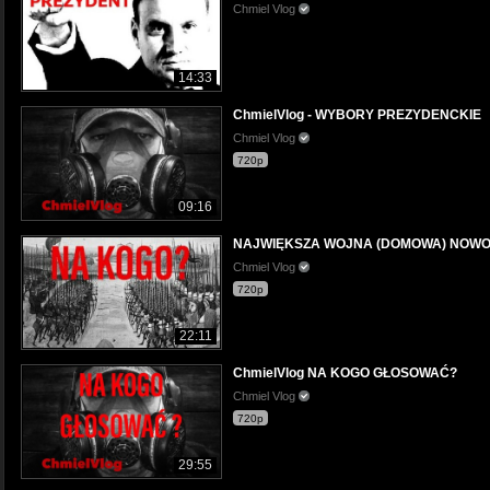
Chmiel Vlog
14:33
ChmielVlog - WYBORY PREZYDENCKIE
Chmiel Vlog
720p
09:16
NAJWIĘKSZA WOJNA (DOMOWA) NOW
Chmiel Vlog
720p
22:11
ChmielVlog NA KOGO GŁOSOWAĆ?
Chmiel Vlog
720p
29:55