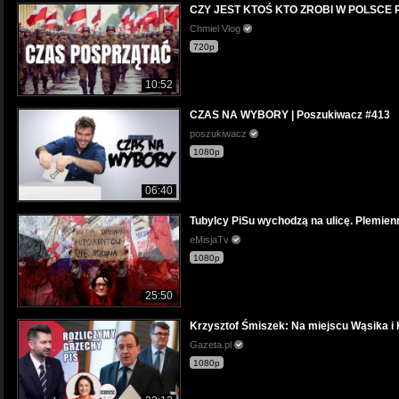
CZY JEST KTOŚ KTO ZROBI W POLSCE
Chmiel Vlog
720p
10:52
CZAS NA WYBORY | Poszukiwacz #413
poszukiwacz
1080p
06:40
Tubylcy PiSu wychodzą na ulicę. Plemienn
eMisjaTv
1080p
25:50
Krzysztof Śmiszek: Na miejscu Wąsika i
Gazeta.pl
1080p