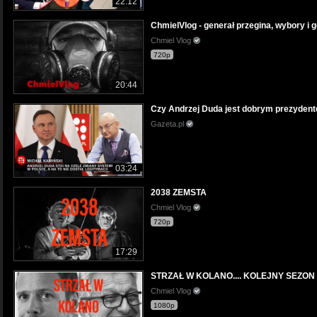
22:12
ChmielVlog - generał przegina, wybory i g
Chmiel Vlog
720p
20:44
Czy Andrzej Duda jest dobrym prezyden
Gazeta.pl
03:24
2038 ZEMSTA
Chmiel Vlog
720p
17:29
STRZAŁ W KOLANO.... KOLEJNY SEZON
Chmiel Vlog
1080p