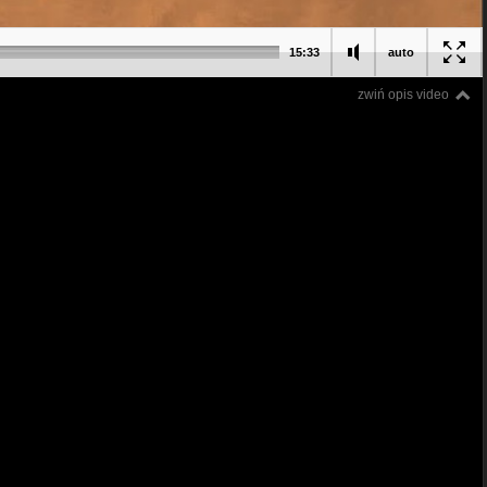
15:33
auto
zwiń opis video