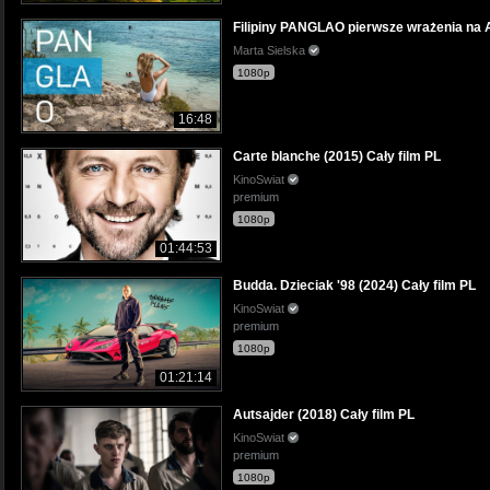
Filipiny PANGLAO pierwsze wrażenia na
Marta Sielska
1080p
16:48
Carte blanche (2015) Cały film PL
KinoSwiat
premium
1080p
01:44:53
Budda. Dzieciak '98 (2024) Cały film PL
KinoSwiat
premium
1080p
01:21:14
Autsajder (2018) Cały film PL
KinoSwiat
premium
1080p