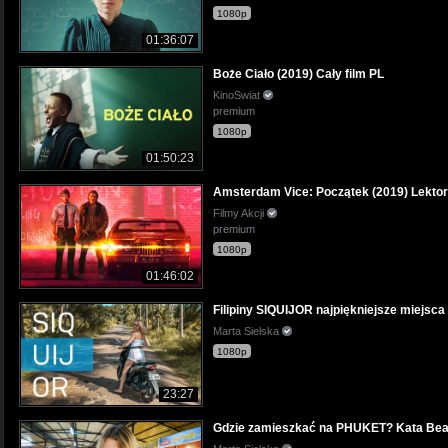
1080p
01:36:07
Boże Ciało (2019) Cały film PL
KinoSwiat
premium
1080p
01:50:23
Amsterdam Vice: Początek (2019) Lektor
Filmy Akcji
premium
1080p
01:46:02
Filipiny SIQUIJOR najpiękniejsze miejsca 
Marta Sielska
1080p
23:27
Gdzie zamieszkać na PHUKET? Kata Be