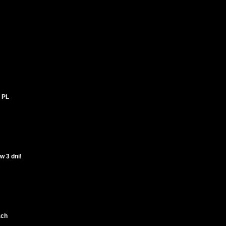
 PL
w 3 dni!
ach