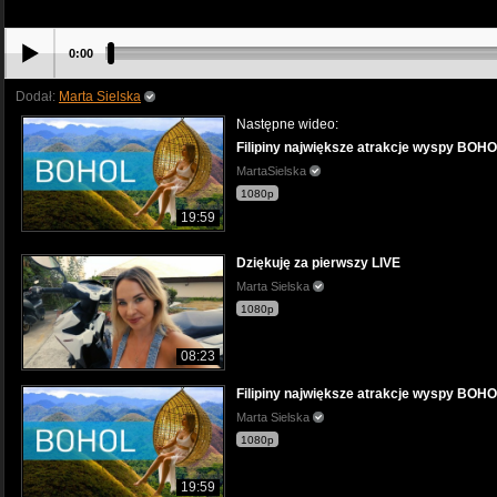
0:00
Dodał:
Marta Sielska
Następne wideo:
Filipiny największe atrakcje wyspy BOHO
MartaSielska
1080p
19:59
Dziękuję za pierwszy LIVE
Marta Sielska
1080p
08:23
Filipiny największe atrakcje wyspy BOHO
Marta Sielska
1080p
19:59