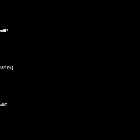
ndii?
PISY PL]
dii?