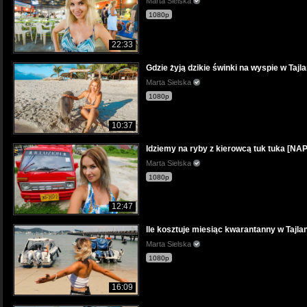
Marta Sielska
1080p
22:33
Gdzie żyją dzikie świnki na wyspie w Tajla
Marta Sielska
1080p
10:37
Idziemy na ryby z kierowcą tuk tuka [NA
Marta Sielska
1080p
12:47
Ile kosztuje miesiąc kwarantanny w Tajlan
Marta Sielska
1080p
16:09