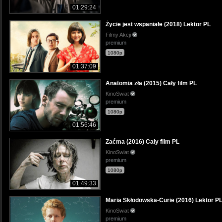
01:29:24
Życie jest wspaniałe (2018) Lektor PL
Filmy Akcji
premium
1080p
01:37:09
Anatomia zła (2015) Cały film PL
KinoSwiat
premium
1080p
01:56:46
Zaćma (2016) Cały film PL
KinoSwiat
premium
1080p
01:49:33
Maria Skłodowska-Curie (2016) Lektor P
KinoSwiat
premium