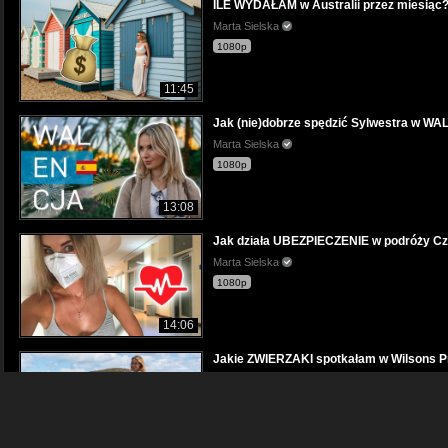
ILE WYDAŁAM w Australii przez miesiąc
Marta Sielska
1080p
11:45
Jak (nie)dobrze spędzić Sylwestra w W
Marta Sielska
1080p
13:08
Jak działa UBEZPIECZENIE w podróży C
Marta Sielska
1080p
14:06
Jakie ZWIERZAKI spotkałam w Wilsons Pr
Marta Sielska
1080p
09:29