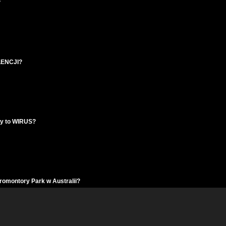
?
ALENCJI?
zy to WIRUS?
omontory Park w Australii?