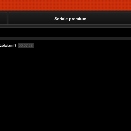
Seriale premium
z żółwiami?
00:07:23