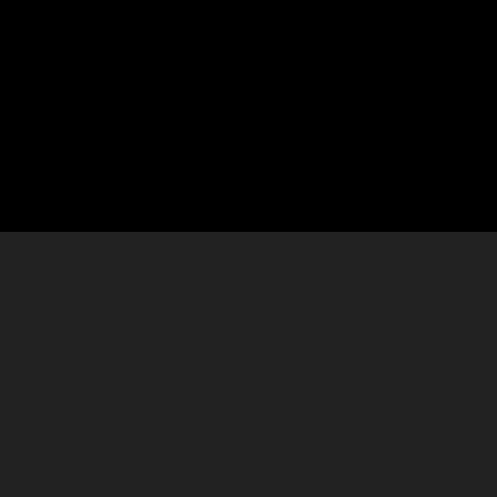
oku
rening ekipą