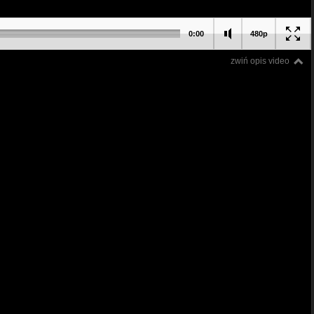
0:00
480p
zwiń opis video