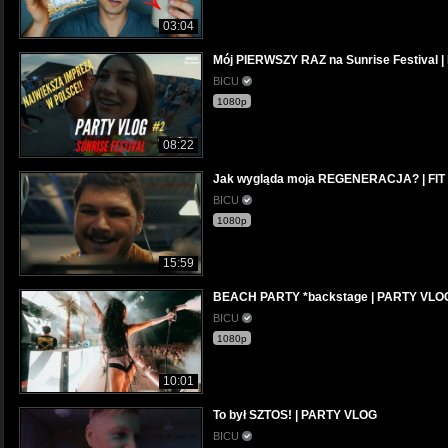
03:04
Mój PIERWSZY RAZ na Sunrise Festival 
BICU
1080p
08:22
Jak wygląda moja REGENERACJA? | FIT
BICU
1080p
15:59
BEACH PARTY *backstage | PARTY VLO
BICU
1080p
10:01
To był SZTOS! | PARTY VLOG
BICU