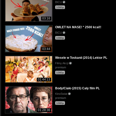
BICU
1080p
03:16
OMLET NA MASE! * 2500 kcal!!
BICU
1080p
03:44
Wesele w Toskanii (2014) Lektor PL
Filmy Akcji
premium
1080p
01:44:13
Body/Ciało (2015) Cały film PL
KinoSwiat
premium
1080p
01:28:36