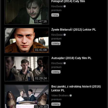
Fotograf (2014) Cały film
KinoSwiat
premium
720p
01:47:16
Żywie Biełaruś! (2012) Lektor PL
KinoSwiat
premium
1080p
01:41:08
Autsajder (2018) Cały film PL
KinoSwiat
premium
1080p
01:29:24
Bez paniki, z odrobiną histerii (2016)
Lektor PL
Video Brothers
premium
1080p
01:29:39