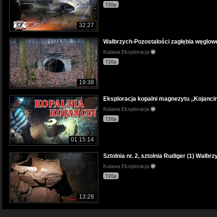
720p
32:27
Wałbrzych-Pozostałości zagłębia węglow
Kulawa Eksploracja
720p
19:38
Eksploracja kopalni magnezytu ,,Kojanci
Kulawa Eksploracja
720p
01:15:14
Sztolnia nr. 2, sztolnia Rudiger (1) Wałbrz
Kulawa Eksploracja
720p
13:28
Wałbrzych-Katastrofa górnicza w,, Szyba