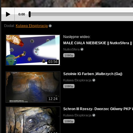
0:00
Dodał:
Kulawa Eksploracja
Następne wideo:
MAŁE CIAŁA NIEBIESKIE || NutkoSfera ||
NutkoSfera
1080p
03:56
Sztolnie IG Farben ,Wałbrzych (Gaj)
Kulawa Eksploracja
1080p
12:24
Schron III Rzeszy- Dworzec Główny PKP
Kulawa Eksploracja
1080p