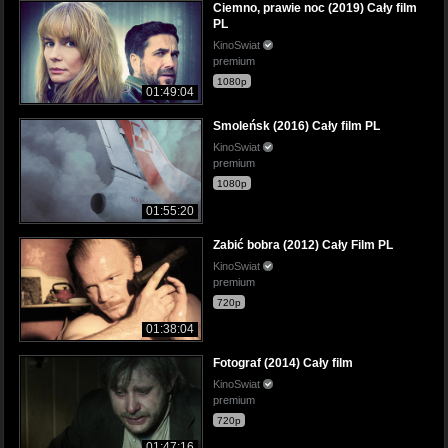
Ciemno, prawie noc (2019) Cały film
PL
KinoSwiat
premium
1080p
01:49:04
Smoleńsk (2016) Cały film PL
KinoSwiat
premium
1080p
01:55:20
Zabić bobra (2012) Cały Film PL
KinoSwiat
premium
720p
01:38:04
Fotograf (2014) Cały film
KinoSwiat
premium
720p
01:47:16