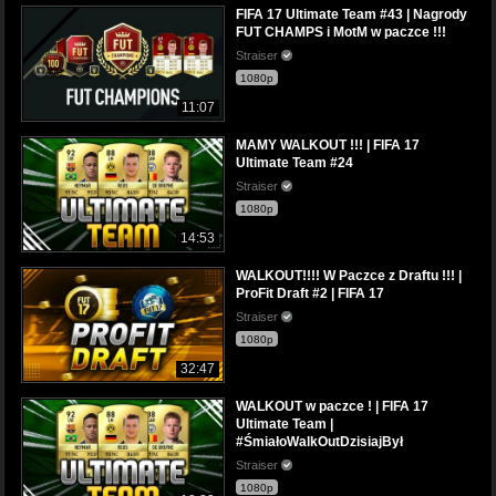
FIFA 17 Ultimate Team #43 | Nagrody
FUT CHAMPS i MotM w paczce !!!
Straiser
1080p
11:07
MAMY WALKOUT !!! | FIFA 17
Ultimate Team #24
Straiser
1080p
14:53
WALKOUT!!!! W Paczce z Draftu !!! |
ProFit Draft #2 | FIFA 17
Straiser
1080p
32:47
WALKOUT w paczce ! | FIFA 17
Ultimate Team |
#ŚmiałoWalkOutDzisiajBył
Straiser
1080p