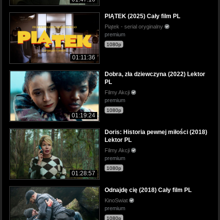
PIĄTEK (2025) Cały film PL
Piątek - serial oryginalny
premium
1080p
01:11:36
Dobra, zła dziewczyna (2022) Lektor
PL
Filmy Akcji
premium
1080p
01:19:24
Doris: Historia pewnej miłości (2018)
Lektor PL
Filmy Akcji
premium
1080p
01:28:57
Odnajdę cię (2018) Cały film PL
KinoSwiat
premium
1080p