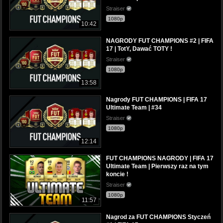
Straiser
1080p
10:42
NAGRODY FUT CHAMPIONS #2 | FIFA
17 | TotY, Dawać TOTY !
Straiser
1080p
13:58
Nagrody FUT CHAMPIONS | FIFA 17
Ultimate Team | #34
Straiser
1080p
12:14
FUT CHAMPIONS NAGRODY | FIFA 17
Ultimate Team | Pierwszy raz na tym
koncie !
Straiser
1080p
11:57
Nagrod za FUT CHAMPIONS Styczeń