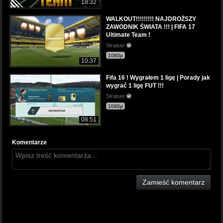
18:32
WALKOUT!!!!!!!!! NAJDROŻSZY
ZAWODNIK ŚWIATA !!! | FIFA 17
Ultimate Team !
Straiser
1080p
10:37
Fifa 16 ! Wygrałem 1 ligę | Porady jak
wygrać 1 ligę FUT !!!
Straiser
1080p
08:51
Komentarze
Zamieść komentarz