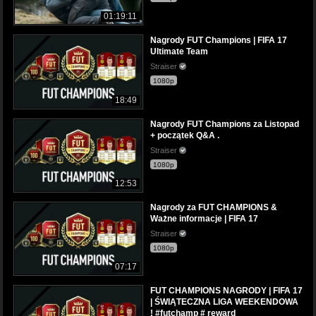
01:19:11
Nagrody FUT Champions | FIFA 17
Ultimate Team
Straiser
1080p
18:49
Nagrody FUT Champions za Listopad
+ początek Q&A .
Straiser
1080p
12:53
Nagrody za FUT CHAMPIONS &
Ważne informacje | FIFA 17
Straiser
1080p
07:17
FUT CHAMPIONS NAGRODY | FIFA 17
| ŚWIĄTECZNA LIGA WEEKENDOWA
! #futchamp # reward