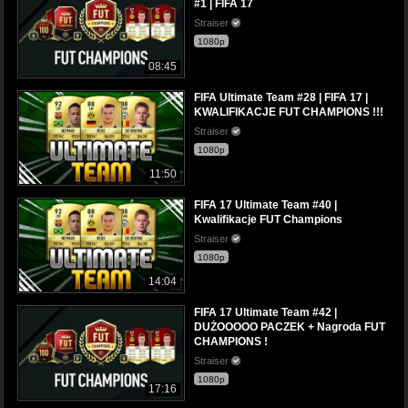
#1 | FIFA 17
Straiser
1080p
08:45
FIFA Ultimate Team #28 | FIFA 17 |
KWALIFIKACJE FUT CHAMPIONS !!!
Straiser
1080p
11:50
FIFA 17 Ultimate Team #40 |
Kwalifikacje FUT Champions
Straiser
1080p
14:04
FIFA 17 Ultimate Team #42 |
DUŻOOOOO PACZEK + Nagroda FUT
CHAMPIONS !
Straiser
1080p
17:16