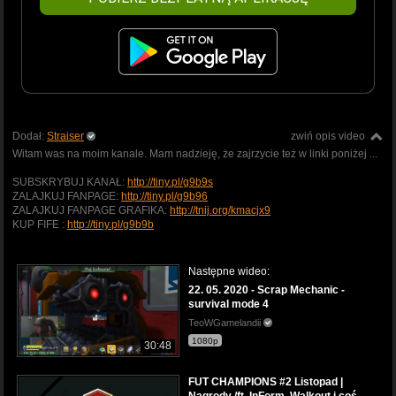
Dodał:
Straiser
zwiń opis video
Witam was na moim kanale. Mam nadzieję, że zajrzycie też w linki poniżej ...
SUBSKRYBUJ KANAŁ:
http://tiny.pl/g9b9s
ZALAJKUJ FANPAGE:
http://tiny.pl/g9b96
ZALAJKUJ FANPAGE GRAFIKA:
http://tnij.org/kmacjx9
KUP FIFE :
http://tiny.pl/g9b9b
Następne wideo:
22. 05. 2020 - Scrap Mechanic -
survival mode 4
TeoWGamelandii
1080p
30:48
FUT CHAMPIONS #2 Listopad |
Nagrody /ft. InForm, Walkout i coś