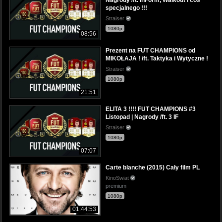
specjalnego !!!
Straiser
1080p
08:56
Prezent na FUT CHAMPIONS od
MIKOŁAJA ! /ft. Taktyka i Wytyczne !
Straiser
1080p
21:51
ELITA 3 !!!! FUT CHAMPIONS #3
Listopad | Nagrody /ft. 3 IF
Straiser
1080p
07:07
Carte blanche (2015) Cały film PL
KinoSwiat
premium
1080p
01:44:53