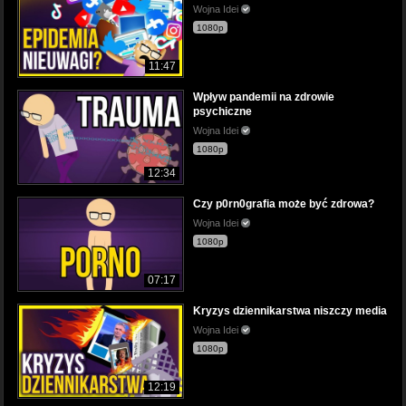
Wojna Idei
1080p
11:47
Wpływ pandemii na zdrowie
psychiczne
Wojna Idei
1080p
12:34
Czy p0rn0grafia może być zdrowa?
Wojna Idei
1080p
07:17
Kryzys dziennikarstwa niszczy media
Wojna Idei
1080p
12:19