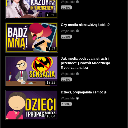
Wojna Idei
1080p
13:50
Czy media nienawidzą kobiet?
Wojna Idei
1080p
11:47
Jak media podsycają strach i
przemoc? | Powrót Mrocznego
Rycerza: analiza
Wojna Idei
1080p
13:22
Dzieci, propaganda i emocje
Wojna Idei
1080p
10:04