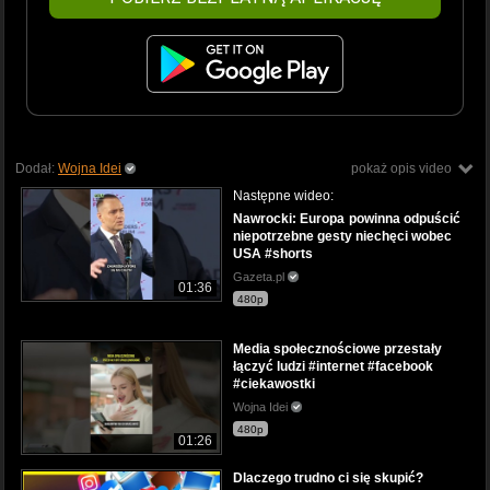
Dodał:
Wojna Idei
pokaż opis video
Następne wideo:
Nawrocki: Europa powinna odpuścić
niepotrzebne gesty niechęci wobec
USA #shorts
Gazeta.pl
01:36
480p
Media społecznościowe przestały
łączyć ludzi #internet #facebook
#ciekawostki
Wojna Idei
480p
01:26
Dlaczego trudno ci się skupić?