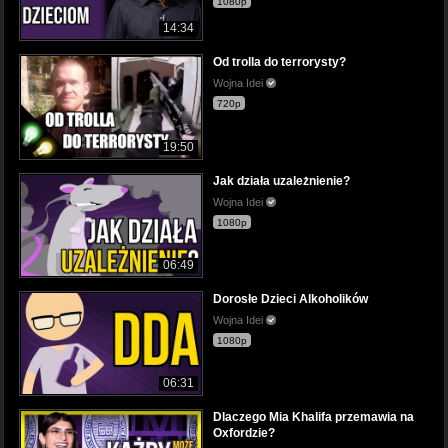
1080p
14:34
Od trolla do terrorysty?
Wojna Idei
720p
19:50
Jak działa uzależnienie?
Wojna Idei
1080p
06:49
Dorosłe Dzieci Alkoholików
Wojna Idei
1080p
06:31
Dlaczego Mia Khalifa przemawia na
Oxfordzie?