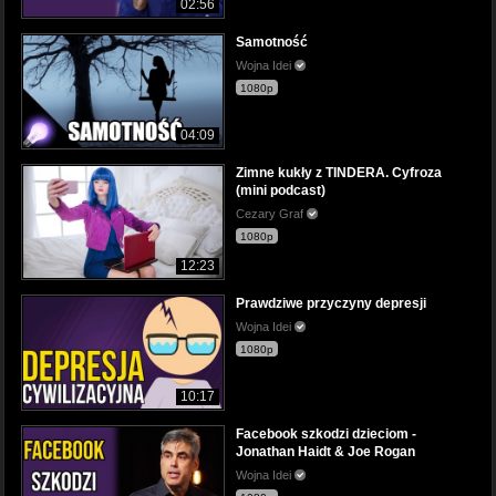
02:56
Samotność
Wojna Idei
1080p
04:09
Zimne kukły z TINDERA. Cyfroza
(mini podcast)
Cezary Graf
1080p
12:23
Prawdziwe przyczyny depresji
Wojna Idei
1080p
10:17
Facebook szkodzi dzieciom -
Jonathan Haidt & Joe Rogan
Wojna Idei