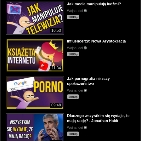
Jak media manipulują ludźmi?
Wojna Idei
1080p
10:53
Influencerzy: Nowa Arystokracja
Wojna Idei
1080p
11:34
Jak pornografia niszczy
społeczeństwo
Wojna Idei
1080p
09:48
Dlaczego wszystkim się wydaje, że
mają rację? - Jonathan Haidt
Wojna Idei
1080p