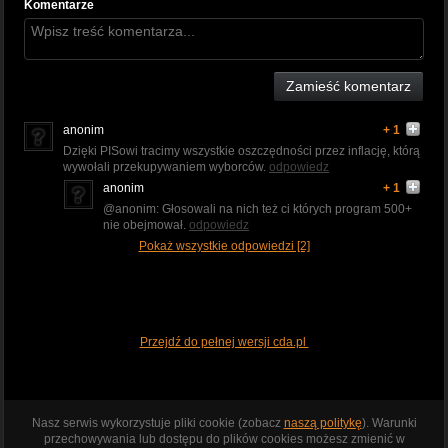
Komentarze
Zamieść komentarz
anonim
+ 1
Dzięki PISowi tracimy wszystkie oszczędności przez inflację, którą
wywołali przekupywaniem wyborców.
odpowiedz
anonim
+ 1
@anonim: Głosowali na nich też ci których program 500+
nie obejmował.
odpowiedz
Pokaż wszystkie odpowiedzi [2]
Przejdź do pełnej wersji cda.pl
Nasz serwis wykorzystuje pliki cookie (zobacz
naszą politykę
). Warunki
przechowywania lub dostępu do plików cookies możesz zmienić w