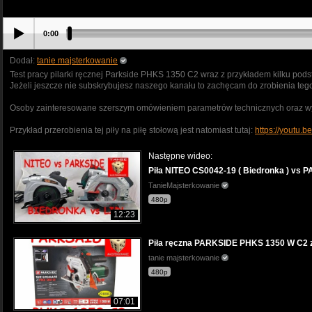
0:00
Dodał:
tanie majsterkowanie
Test pracy pilarki ręcznej Parkside PHKS 1350 C2 wraz z przykładem kilku pod
Jeżeli jeszcze nie subskrybujesz naszego kanału to zachęcam do zrobienia tego
Osoby zainteresowane szerszym omówieniem parametrów technicznych oraz wyp
Przykład przerobienia tej piły na piłę stołową jest natomiast tutaj:
https://youtu
Następne wideo:
Piła NITEO CS0042-19 ( Biedronka ) vs P
TanieMajsterkowanie
480p
12:23
Piła ręczna PARKSIDE PHKS 1350 W C2 z
tanie majsterkowanie
480p
07:01