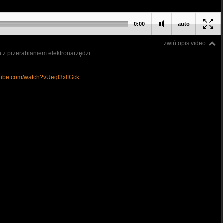
0:00
auto
zwiń opis video
 z przerabianiem elektronarzędzi.
tube.com/watch?vUeql3xlfGck