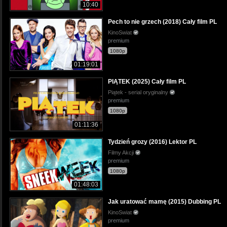
10:40
Pech to nie grzech (2018) Cały film PL
KinoSwiat
premium
1080p
01:19:01
PIĄTEK (2025) Cały film PL
Piątek - serial oryginalny
premium
1080p
01:11:36
Tydzień grozy (2016) Lektor PL
Filmy Akcji
premium
1080p
01:48:03
Jak uratować mamę (2015) Dubbing PL
KinoSwiat
premium