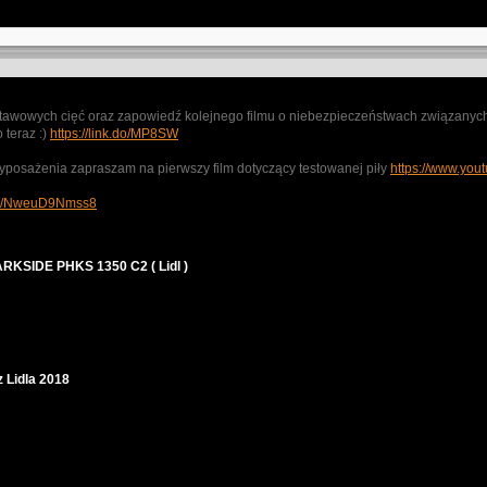
stawowych cięć oraz zapowiedź kolejnego filmu o niebezpieczeństwach związanych
 teraz :)
https://link.do/MP8SW
osażenia zapraszam na pierwszy film dotyczący testowanej piły
https://www.you
.be/NweuD9Nmss8
ARKSIDE PHKS 1350 C2 ( Lidl )
 Lidla 2018