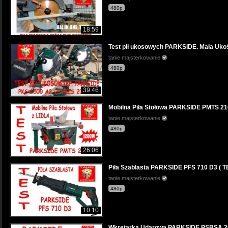
480p
18:59
Test pił ukosowych PARKSIDE. Mała Ukoś
tanie majsterkowanie
480p
39:46
Mobilna Piła Stołowa PARKSIDE PMTS 210
tanie majsterkowanie
480p
26:06
Piła Szablasta PARKSIDE PFS 710 D3 ( TEST
tanie majsterkowanie
480p
10:10
Wkrętarka Udarowa PARKSIDE PSBSA 20-