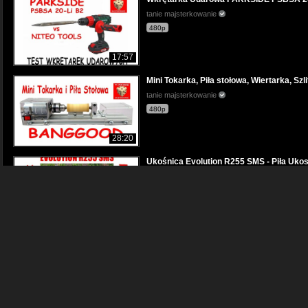
tanie majsterkowanie
480p
17:57
Mini Tokarka, Piła stołowa, Wiertarka, Szli
tanie majsterkowanie
480p
28:20
Ukośnica Evolution R255 SMS - Piła Uko
tanie majsterkowanie
480p
25:14
Parkside PTBM 710 A1 vs PTBM 500 E5 Test
tanie majsterkowanie
480p
29:53