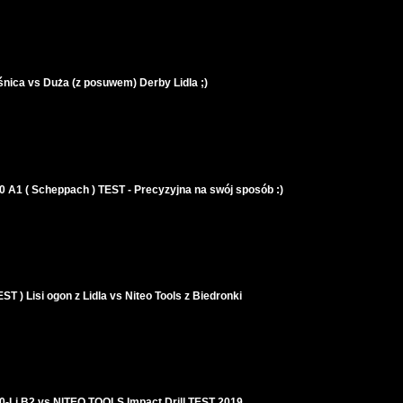
nica vs Duża (z posuwem) Derby Lidla ;)
 A1 ( Scheppach ) TEST - Precyzyjna na swój sposób :)
 ) Lisi ogon z Lidla vs Niteo Tools z Biedronki
Li B2 vs NITEO TOOLS Impact Drill TEST 2019