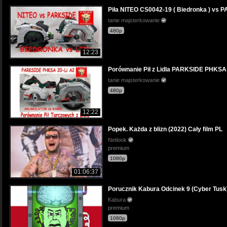
Piła NITEO CS0042-19 ( Biedronka ) vs P
tanie majsterkowanie
480p
12:23
Porównanie Pił z Lidla PARKSIDE PHKSA
tanie majsterkowanie
480p
12:22
Popek. Każda z blizn (2022) Cały film PL
Netlook
premium
1080p
01:06:37
Porucznik Kabura Odcinek 9 (Cyber Tusk
Kabura
premium
1080p