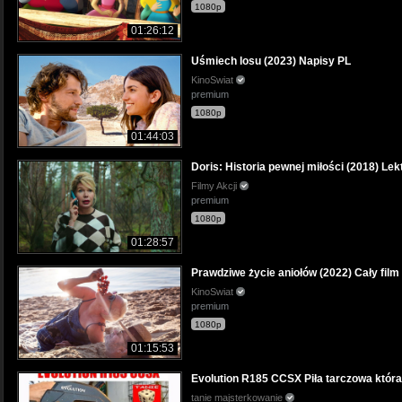
1080p
01:26:12
Uśmiech losu (2023) Napisy PL
KinoSwiat
premium
1080p
01:44:03
Doris: Historia pewnej miłości (2018) Lek
Filmy Akcji
premium
1080p
01:28:57
Prawdziwe życie aniołów (2022) Cały film
KinoSwiat
premium
1080p
01:15:53
Evolution R185 CCSX Piła tarczowa któ
tanie majsterkowanie