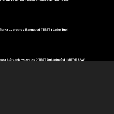
fierka .... prosto z Banggood ( TEST ) Lathe Tool
sowa która tnie wszystko ? TEST Dokładności ! MITRE SAW
 Wiercenia w Metalu - Nie wszystko złoto co się świeci ...