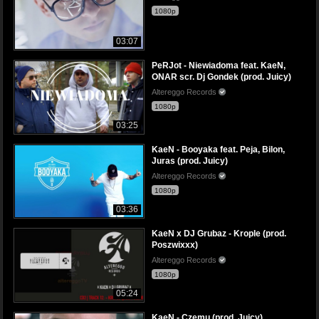
1080p
03:07
PeRJot - Niewiadoma feat. KaeN,
ONAR scr. Dj Gondek (prod. Juicy)
Altereggo Records
1080p
03:25
KaeN - Booyaka feat. Peja, Bilon,
Juras (prod. Juicy)
Altereggo Records
1080p
03:36
KaeN x DJ Grubaz - Krople (prod.
Poszwixxx)
Altereggo Records
1080p
05:24
KaeN - Czemu (prod. Juicy)