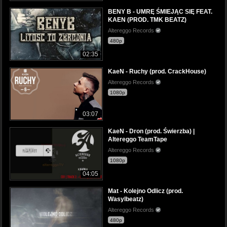
BENY B - UMRĘ ŚMIEJĄC SIĘ FEAT.
KAEN (PROD. TMK BEATZ)
Altereggo Records
480p
02:35
KaeN - Ruchy (prod. CrackHouse)
Altereggo Records
1080p
03:07
KaeN - Dron (prod. Świerzba) |
Altereggo TeamTape
Altereggo Records
1080p
04:05
Mat - Kolejno Odlicz (prod.
Wasylbeatz)
Altereggo Records
480p