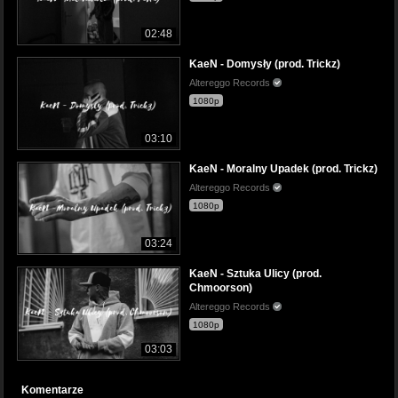
02:48
KaeN - Domysły (prod. Trickz)
Altereggo Records
1080p
03:10
KaeN - Moralny Upadek (prod. Trickz)
Altereggo Records
1080p
03:24
KaeN - Sztuka Ulicy (prod.
Chmoorson)
Altereggo Records
1080p
03:03
Komentarze