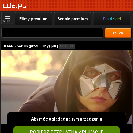
Filmy premium
Seriale premium
Dla dzieci
MENU
szukaj
KaeN - Serum (prod. Juicy) [4K]
00:03:40
Aby móc oglądać na tym urządzeniu
POBIERZ BEZPŁATNĄ APLIKACJĘ