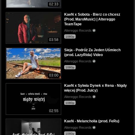
02:33
KaeN x Sobota - Bierz co chcesz
(Prod. MaroMusic) | Altereggo
TeamTape
Altereggo Records
1080p
03:58
Sieja - Podróż Za Jeden Uśmiech
(prod. LazyRida) Video
Altereggo Records
1080p
03:00
KaeN x Sylwia Dynek x Rena - Nigdy
więcej (Prod. Juicy)
Altereggo Records
1080p
02:55
KaeN - Melancholia (prod. FeRu)
Altereggo Records
1080p