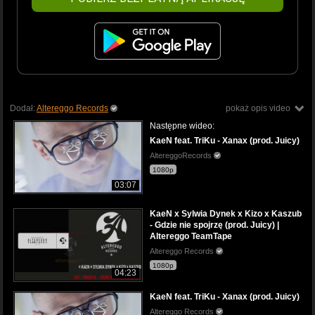
Dodał:
Altereggo Records
pokaż opis video
Następne wideo:
KaeN feat. TriKu - Xanax (prod. Juicy)
AltereggoRecords
1080p
03:07
KaeN x Sylwia Dynek x Kizo x Kaszub
- Gdzie nie spojrzę (prod. Juicy) |
Altereggo TeamTape
Altereggo Records
1080p
04:23
KaeN feat. TriKu - Xanax (prod. Juicy)
Altereggo Records