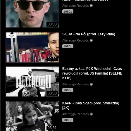
Altereggo Records
1080p
03:38
SIEJA - Na Pół (prod. Lazy Rida)
Altereggo Records
1080p
02:32
Eastny a. k. a. PJK Wschodni - Czas
rewolucji! (prod. JS Familia) [SELFIE
KLIP]
Altereggo Records
1080p
03:30
KaeN - Cały Sqad (prod. Świerzba)
[4K]
Altereggo Records
1080p
03:31