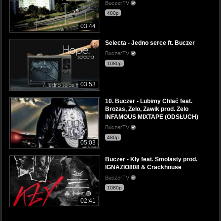
BuczerTV
480p
03:44
Selecta - Jedno serce ft. Buczer
BuczerTV
1080p
03:53
10. Buczer - Lubimy Chlać feat.
Brożas, Zelo, Zawik prod. Zelo
INFAMOUS MIXTAPE (ODSŁUCH)
BuczerTV
480p
05:03
Buczer - Kły feat. Smolasty prod.
IGNAZIO808 & Crackhouse
BuczerTV
1080p
02:41