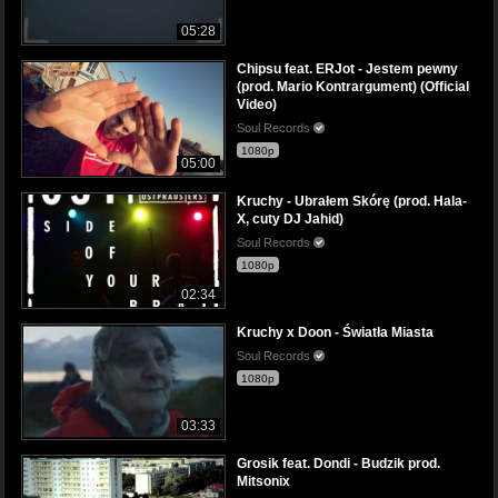
05:28
Chipsu feat. ERJot - Jestem pewny
(prod. Mario Kontrargument) (Official
Video)
Soul Records
1080p
05:00
Kruchy - Ubrałem Skórę (prod. Hala-
X, cuty DJ Jahid)
Soul Records
1080p
02:34
Kruchy x Doon - Światła Miasta
Soul Records
1080p
03:33
Grosik feat. Dondi - Budzik prod.
Mitsonix