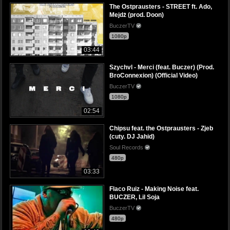
The Ostprausters - STREET ft. Ado,
Mejdż (prod. Doon)
BuczerTV
1080p
03:44
Szychvl - Merci (feat. Buczer) (Prod.
BroConnexion) (Official Video)
BuczerTV
1080p
02:54
Chipsu feat. the Ostprausters - Zjeb
(cuty. DJ Jahid)
Soul Records
480p
03:33
Flaco Ruiz - Making Noise feat.
BUCZER, Lil Soja
BuczerTV
480p