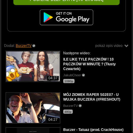
Dodał:
BuczerTV
pokaż opis video
Następne wideo:
ILE LIKE TYLE PĄCZKÓW ! 10
PĄCZKÓW W MINUTĘ ? (Tłusty
Czwartek)
JakubCheer
04:37
1080p
MÓJ ZIOMEK RAPER S02E07 - U
WUJKA BUCZERA (#FRESHOUT)
BuczerTV
480p
04:27
Buczer - Tatuaz (prod. CrackHouse)