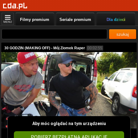
Filmy premium
Seriale premium
Dla dzieci
MENU
szukaj
30 GODZIN (MAKING OFF) - Mój Ziomek Raper
00:02:55
Aby móc oglądać na tym urządzeniu
POBIERZ BEZPŁATNĄ APLIKACJĘ