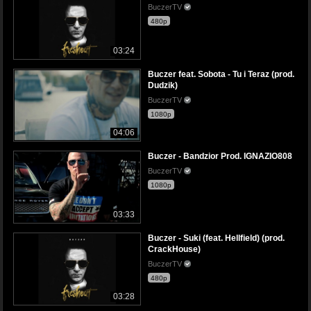
BuczerTV
480p
03:24
Buczer feat. Sobota - Tu i Teraz (prod.
Dudzik)
BuczerTV
1080p
04:06
Buczer - Bandzior Prod. IGNAZIO808
BuczerTV
1080p
03:33
Buczer - Suki (feat. Hellfield) (prod.
CrackHouse)
BuczerTV
480p
03:28