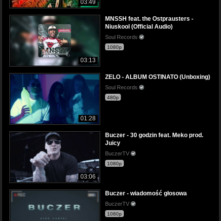
03:49
MNSSH feat. the Ostprausters -
Niuskool (Official Audio)
Soul Records
1080p
03:13
ZELO - ALBUM OSTINATO (Unboxing)
Soul Records
480p
01:28
Buczer - 30 godzin feat. Meko prod.
Juicy
BuczerTV
1080p
03:06
Buczer - wiadomość głosowa
BuczerTV
1080p