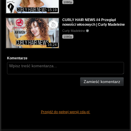
1080p
15:19
CURLY HAIR NEWS #4 Przegląd
nowości włosowych | Curly Madeleine
Curly Madeleine
1080p
16:24
Komentarze
Zamieść komentarz
Przejdź do pełnej wersji cda.pl