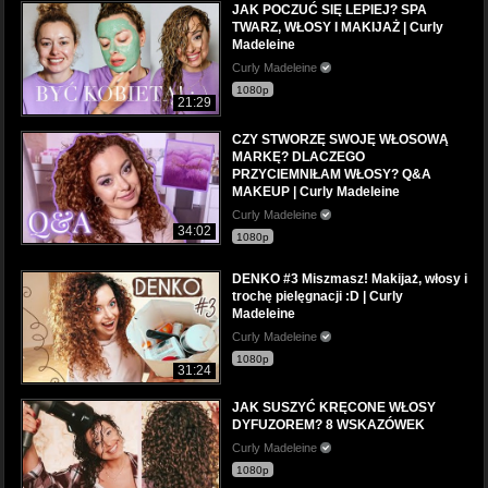
JAK POCZUĆ SIĘ LEPIEJ? SPA
TWARZ, WŁOSY I MAKIJAŻ | Curly
Madeleine
Curly Madeleine
1080p
21:29
CZY STWORZĘ SWOJĘ WŁOSOWĄ
MARKĘ? DLACZEGO
PRZYCIEMNIŁAM WŁOSY? Q&A
MAKEUP | Curly Madeleine
Curly Madeleine
34:02
1080p
DENKO #3 Miszmasz! Makijaż, włosy i
trochę pielęgnacji :D | Curly
Madeleine
Curly Madeleine
1080p
31:24
JAK SUSZYĆ KRĘCONE WŁOSY
DYFUZOREM? 8 WSKAZÓWEK
Curly Madeleine
1080p