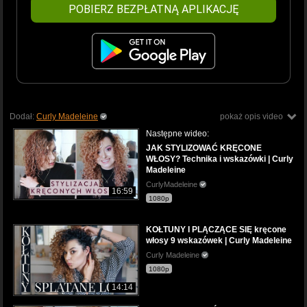
POBIERZ BEZPŁATNĄ APLIKACJĘ
Dodał:
Curly Madeleine
pokaż opis video
Następne wideo:
JAK STYLIZOWAĆ KRĘCONE
WŁOSY? Technika i wskazówki | Curly
Madeleine
CurlyMadeleine
16:59
1080p
KOŁTUNY I PLĄCZĄCE SIĘ kręcone
włosy 9 wskazówek | Curly Madeleine
Curly Madeleine
1080p
14:14