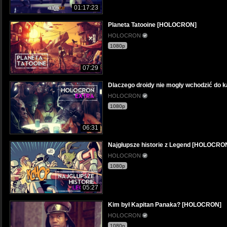
01:17:23
Planeta Tatooine [HOLOCRON]
HOLOCRON
1080p
07:29
Dlaczego droidy nie mogły wchodzić do
HOLOCRON
1080p
06:31
Najgłupsze historie z Legend [HOLOC
HOLOCRON
1080p
05:27
Kim był Kapitan Panaka? [HOLOCRON]
HOLOCRON
1080p