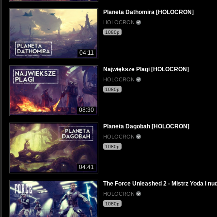
Planeta Dathomira [HOLOCRON]
HOLOCRON
1080p
04:11
Największe Plagi [HOLOCRON]
HOLOCRON
1080p
08:30
Planeta Dagobah [HOLOCRON]
HOLOCRON
1080p
04:41
The Force Unleashed 2 - Mistrz Yoda i 
HOLOCRON
1080p