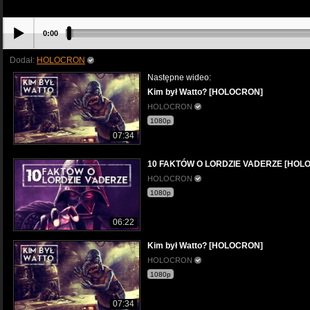
0:00
Dodał:
HOLOCRON
Następne wideo:
Kim był Watto? [HOLOCRON]
HOLOCRON
1080p
07:34
10 FAKTÓW O LORDZIE VADERZE [HOL
HOLOCRON
1080p
06:22
Kim był Watto? [HOLOCRON]
HOLOCRON
1080p
07:34