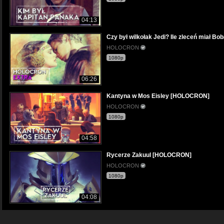
04:13
Czy był wilkołak Jedi? Ile zleceń miał
HOLOCRON
1080p
06:26
Kantyna w Mos Eisley [HOLOCRON]
HOLOCRON
1080p
04:58
Rycerze Zakuul [HOLOCRON]
HOLOCRON
1080p
04:08
Kim jest Cal Kestis [HOLOCRON]