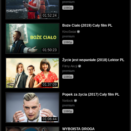
premium
1080p
01:52:24
Boże Ciało (2019) Cały film PL
KinoSwiat
premium
1080p
01:50:23
Życie jest wspaniałe (2018) Lektor PL
Filmy Akcji
premium
1080p
01:37:09
Popek za życia (2017) Cały film PL
Netlook
premium
1080p
01:06:44
WYBOISTA DROGA