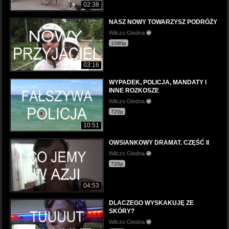
02:38
NASZ NOWY TOWARZYSZ PODRÓŻY
Wilczo Głodna
1080p
03:16
WYPADEK, POLICJA, MANDATY I
INNE ROZKOSZE
Wilczo Głodna
720p
10:51
OWSIANKOWY DRAMAT. CZĘŚĆ II
Wilczo Głodna
720p
04:53
DLACZEGO WYSKAKUJĘ ZE
SKÓRY?
Wilczo Głodna