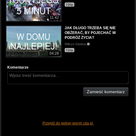
720p
11:42
JAK DŁUGO TRZEBA SIĘ NIE
OBŻERAĆ, BY POJECHAĆ W
PODRÓŻ ŻYCIA?
Wilczo Głodna
720p
04:28
Komentarze
Zamieść komentarz
Przejdź do pełnej wersji cda.pl