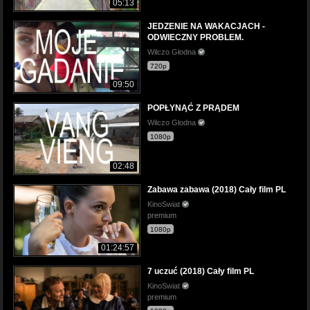
05:13
JEDZENIE NA WAKACJACH -
ODWIECZNY PROBLEM.
Wilczo Głodna
720p
09:50
POPŁYNĄĆ Z PRĄDEM
Wilczo Głodna
1080p
02:48
Zabawa zabawa (2018) Cały film PL
KinoSwiat
premium
1080p
01:24:57
7 uczuć (2018) Cały film PL
KinoSwiat
premium