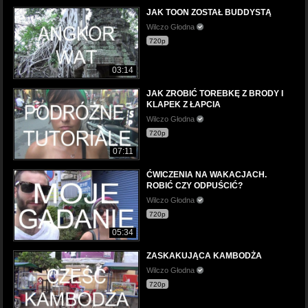
JAK TOON ZOSTAŁ BUDDYSTĄ
Wilczo Głodna
720p
03:14
JAK ZROBIĆ TOREBKĘ Z BRODY I
KLAPEK Z ŁAPCIA
Wilczo Głodna
720p
07:11
ĆWICZENIA NA WAKACJACH.
ROBIĆ CZY ODPUŚCIĆ?
Wilczo Głodna
720p
05:34
ZASKAKUJĄCA KAMBODŻA
Wilczo Głodna
720p