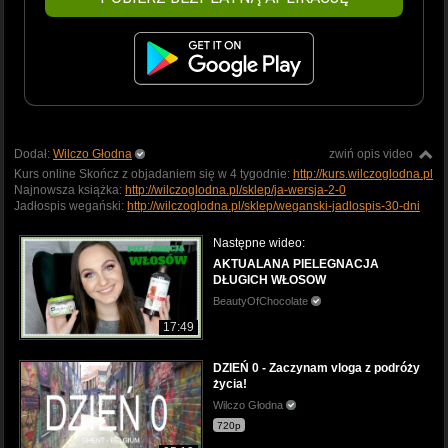
Dodał:
Wilczo Głodna
zwiń opis video
Kurs online Skończ z objadaniem się w 4 tygodnie:
http://kurs.wilczoglodna.pl
Najnowsza książka:
http://wilczoglodna.pl/sklep/ja-wersja-2-0
Jadłospis wegański:
http://wilczoglodna.pl/sklep/weganski-jadlospis-30-dni
Następne wideo:
AKTUALANA PIELEGNACJA
DŁUGICH WŁOSOW
BeautyOfChocolate
17:49
DZIEŃ 0 - Zaczynam vloga z podróży
życia!
Wilczo Głodna
720p