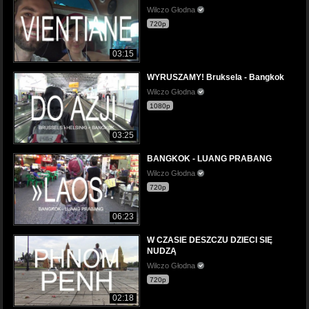
Wilczo Głodna
720p
03:15
WYRUSZAMY! Bruksela - Bangkok
Wilczo Głodna
1080p
03:25
BANGKOK - LUANG PRABANG
Wilczo Głodna
720p
06:23
W CZASIE DESZCZU DZIECI SIĘ
NUDZĄ
Wilczo Głodna
720p
02:18