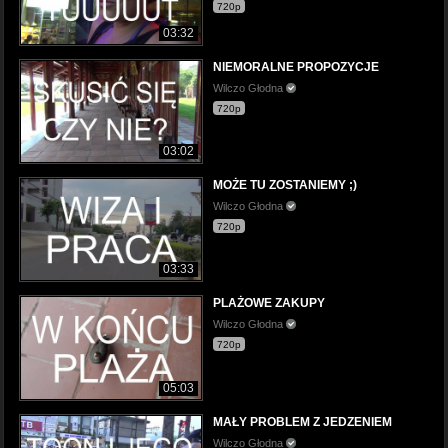
720p
03:32
NIEMORALNE PROPOZYCJE
Wilczo Głodna
720p
03:02
MOŻE TU ZOSTANIEMY ;)
Wilczo Głodna
720p
03:33
PLAŻOWE ZAKUPY
Wilczo Głodna
720p
05:03
MAŁY PROBLEM Z JEDZENIEM
Wilczo Głodna