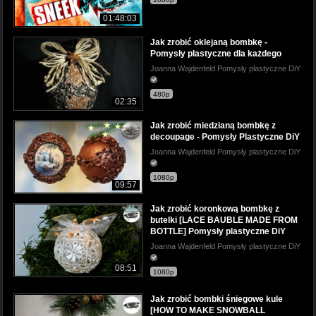
01:48:03
Jak zrobić oklejaną bombkę -
Pomysły plastyczne dla każdego
Joanna Wajdenfeld Pomysły plastyczne DiY
480p
02:35
Jak zrobić miedzianą bombkę z
decoupage - Pomysły Plastyczne DiY
Joanna Wajdenfeld Pomysły plastyczne DiY
1080p
09:57
Jak zrobić koronkową bombkę z
butelki [LACE BAUBLE MADE FROM
BOTTLE] Pomysły plastyczne DiY
Joanna Wajdenfeld Pomysły plastyczne DiY
08:51
1080p
Jak zrobić bombki śniegowe kule
[HOW TO MAKE SNOWBALL