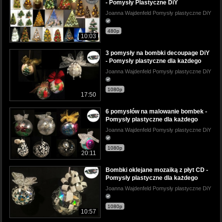
- Pomysły Plastyczne DiY
Joanna Wajdenfeld Pomysły plastyczne DiY
480p
10:03
3 pomysły na bombki decoupage DiY
- Pomysły plastyczne dla każdego
Joanna Wajdenfeld Pomysły plastyczne DiY
1080p
17:50
6 pomysłów na malowanie bombek -
Pomysły plastyczne dla każdego
Joanna Wajdenfeld Pomysły plastyczne DiY
1080p
20:11
Bombki oklejane mozaiką z płyt CD -
Pomysły plastyczne dla każdego
Joanna Wajdenfeld Pomysły plastyczne DiY
1080p
10:57