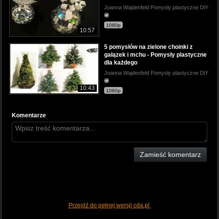
Joanna Wajdenfeld Pomysły plastyczne DiY
1080p
10:57
5 pomysłów na zielone choinki z
gałązek i mchu - Pomysły plastyczne
dla każdego
Joanna Wajdenfeld Pomysły plastyczne DiY
10:43
1080p
Komentarze
Zamieść komentarz
Przejdź do pełnej wersji cda.pl