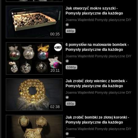
Jak otworzyć mokre szyszki -
Pomysły plastyczne dla każdego
Joanna Wajdenfeld Pomysły plastyczne DiY
480p
00:35
6 pomysłów na malowanie bombek -
Pomysły plastyczne dla każdego
Joanna Wajdenfeld Pomysły plastyczne DiY
1080p
20:11
Jak zrobić złoty wieniec z bombek -
Pomysły plastyczne dla każdego
Joanna Wajdenfeld Pomysły plastyczne DiY
480p
02:38
Jak zrobić bombki ze złotej koronki -
Pomysły plastyczne dla każdego
Joanna Wajdenfeld Pomysły plastyczne DiY