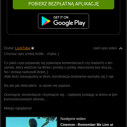
POBIERZ BEZPŁATNĄ APLIKACJĘ
Dodał:
LockTube
zwiń opis video
Chociaż opis zrobię krótki... chyba ;)
Co jakiś czas pojawiały się pytania(w komentarzach czy mailach) o ten
zamek, który widzicie na filmie i prośby o próbę otworzenia bez klucza...
No i dzisiaj nadszedł dzień,;)
Atak dość niewygodny w dłoni, konstrukcja dosłownie wymyka się z rąk..
No ale jak obiecałem.. w opisie nie paplam...
Oceniajcie, komentujcie i trzymajcie się... najlepiej zostając w domu w tym
koronowirusowym okresie....
Miłego oglądania!
Następne wideo:
Cinemon - Remember Me Live at