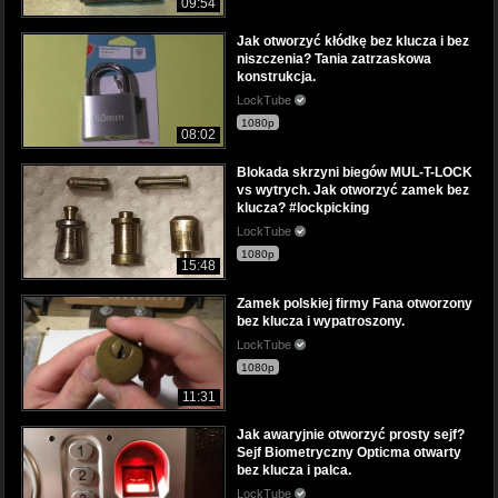
09:54
Jak otworzyć kłódkę bez klucza i bez
niszczenia? Tania zatrzaskowa
konstrukcja.
LockTube
1080p
08:02
Blokada skrzyni biegów MUL-T-LOCK
vs wytrych. Jak otworzyć zamek bez
klucza? #lockpicking
LockTube
1080p
15:48
Zamek polskiej firmy Fana otworzony
bez klucza i wypatroszony.
LockTube
1080p
11:31
Jak awaryjnie otworzyć prosty sejf?
Sejf Biometryczny Opticma otwarty
bez klucza i palca.
LockTube