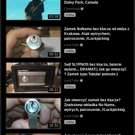
Daley Park, Canada
Cinemonpl
1080p
03:38
Zamek NoName bez klucza od widza z
Krakowa. Atak wytrychem,
patroszenie, #Lockpicking
LockTube
1080p
09:32
Sejf SLYPNOS bez klucza, baterie
wylane... DRAMAT:) Jak go otworzyć
? Zamek typu Tubular pomoże:)
LockTube
1080p
06:11
Jak otworzyć zamek bez klucza?
Znaleziona wkładka No Name,
wytrych, patroszenie, #Lockpicking
LockTube
1080p
16:32