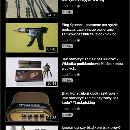
LockTube
1080p
14:28
Plug Spinner - pomocne narzędzie
podczas awaryjnego otwieranie
zamków bez klucza. #lockpicking
LockTube
1080p
07:45
Jak otworzyć zamek bez klucza? -
Wkładka podklamkowa Medos kontra
wytrych.
LockTube
1080p
10:44
Błąd konstrukcji kłódki szyfrowej -
Jak otworzyć zamek szyfrowy bez
kodu? #Lockpicking
LockTube
1080p
04:33
Ignorancja czy błąd konstruktorów? -