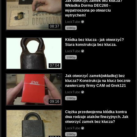
Jak otworzyć zamek bez klucza?
Wkładka Dorma DEC260 -
wypatroszona po otwarciu
wytrychem!
LockTube
08:37
1080p
Kłódka bez klucza - jak otworzyć?
Stara konstrukcja bez klucza.
LockTube
1080p
07:04
Jak otworzyć zamek(wkładkę) bez
klucza? Konstrukcja na klucz bocznie
nawiercany firmy CAM od Grek121
LockTube
1080p
09:16
Ciężka przedwojenna kłódka kontra
dwa rodzaje ataków finezyjnych. Jak
otworzyć zamek bez klucza?
LockTube
1080p