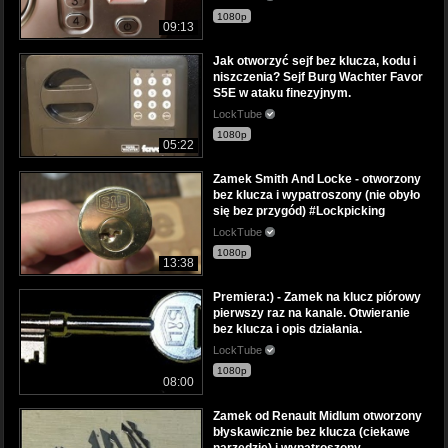
1080p
09:13
Jak otworzyć sejf bez klucza, kodu i
niszczenia? Sejf Burg Wachter Favor
S5E w ataku finezyjnym.
LockTube
1080p
05:22
Zamek Smith And Locke - otworzony
bez klucza i wypatroszony (nie obyło
się bez przygód) #Lockpicking
LockTube
1080p
13:38
Premiera:) - Zamek na klucz piórowy
pierwszy raz na kanale. Otwieranie
bez klucza i opis działania.
LockTube
1080p
08:00
Zamek od Renault Midlum otworzony
błyskawicznie bez klucza (ciekawe
narzędzie) i wypatroszony.