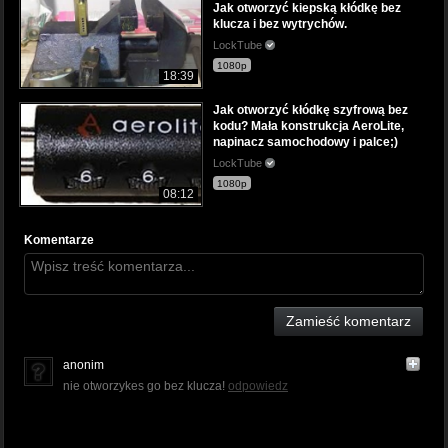
Jak otworzyć kiepską kłódkę bez
klucza i bez wytrychów.
LockTube
1080p
18:39
Jak otworzyć kłódkę szyfrową bez
kodu? Mała konstrukcja AeroLite,
napinacz samochodowy i palce;)
LockTube
1080p
08:12
Komentarze
Zamieść komentarz
anonim
nie otworzykes go bez klucza!
odpowiedz