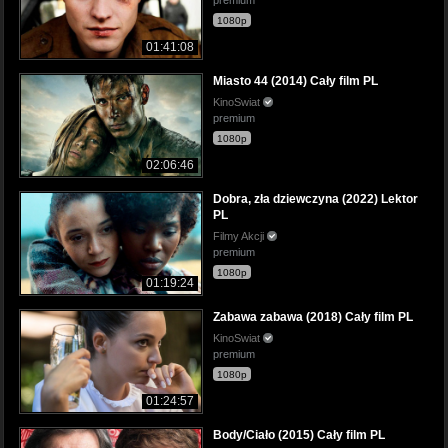
1080p
01:41:08
Miasto 44 (2014) Cały film PL
KinoSwiat
premium
1080p
02:06:46
Dobra, zła dziewczyna (2022) Lektor
PL
Filmy Akcji
premium
1080p
01:19:24
Zabawa zabawa (2018) Cały film PL
KinoSwiat
premium
1080p
01:24:57
Body/Ciało (2015) Cały film PL