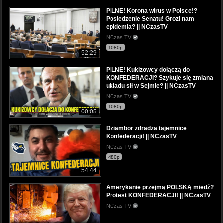
PILNE! Korona wirus w Polsce!?
Posiedzenie Senatu! Grozi nam
epidemia? || NCzasTV
NCzas TV
1080p
52:29
PILNE! Kukizowcy dołączą do
KONFEDERACJI? Szykuje się zmiana
układu sił w Sejmie? || NCzasTV
NCzas TV
1080p
00:05
Dziambor zdradza tajemnice
Konfederacji! || NCzasTV
NCzas TV
480p
54:44
Amerykanie przejmą POLSKĄ miedź?
Protest KONFEDERACJI! || NCzasTV
NCzas TV