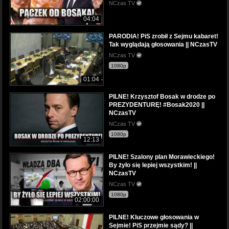
NCzas TV
04:04
PARODIA! PiS zrobił z Sejmu kabaret!
Tak wyglądają głosowania || NCzasTV
NCzas TV
1080p
01:04
PILNE! Krzysztof Bosak w drodze po
PREZYDENTURĘ! #Bosak2020 ||
NCzasTV
NCzas TV
1080p
12:13
PILNE! Szalony plan Morawieckiego!
By żyło się lepiej wszystkim! ||
NCzasTV
NCzas TV
1080p
02:00:00
PILNE! Kluczowe głosowania w
Sejmie! PiS przejmie sądy? ||