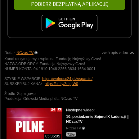
POBIERZ BEZPŁATNĄ APLIKACJĘ
Dodał:
NCzas TV
zwiń opis video
Kanał utrzymujemy z wpłat na Fundację Najwyższy Czas!
NAZWA ODBIORCY: Fundacja Najwyższy Czas!
NUMER KONTA: 04 1910 1048 2256 3634 1684 0001
SZYBKIE WSPARCIE:
https://wolnosc24.pl/wsparcie/
SUBSKRYBUJ KANAŁ:
https://bit.ly/2nigtW0
Źródło: Sejm.gov.pl
Produkcja: Orłowski Media.pl dla NCzas TV
Następne wideo:
10. posiedzenie Sejmu IX kadencji ||
NCzasTV
NCzasTV
720p
05:35:05