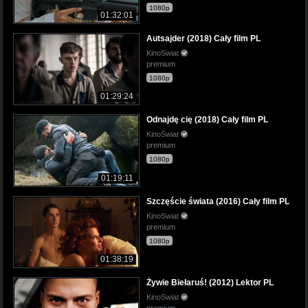
1080p
01:32:01
Autsajder (2018) Cały film PL
KinoSwiat
premium
1080p
01:29:24
Odnajdę cię (2018) Cały film PL
KinoSwiat
premium
1080p
01:19:11
Szczęście świata (2016) Cały film PL
KinoSwiat
premium
1080p
01:38:19
Żywie Biełaruś! (2012) Lektor PL
KinoSwiat
premium