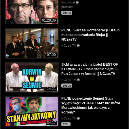
KinoSwiat
premium
1080p
01:28:36
PILNE! Sukces Konfederacji. Braun
mocno po odwołaniu Biejat ||
NCzasTV
NCzas TV
07:00
JKM wraca cały na biało! BEST OF
KORWIN - 17. Posiedzenie Sejmu -
Pan Janusz w formie! || NCzasTV
NCzas TV
1080p
14:21
PILNE posiedzenie Sejmu! Stan
Wyjątkowy? ZDRADZAMY kto mówi
Morawieckiemu jak walczyć z
koroną?
NCzas TV
34:17
720p