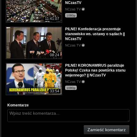
NCzasTV
NCzas TV
1080p
11:41:07
PILNE! Konfederacja prezentuje
stanowisko ws. ustawy o sądach ||
NCzasTV
NCzas TV
08:24
PILNE! KORONAWIRUS paraliżuje
Polskę! Czeka nas powtórka stanu
wojennego? || NCzasTV
NCzas TV
1080p
33:54
Komentarze
Zamieść komentarz