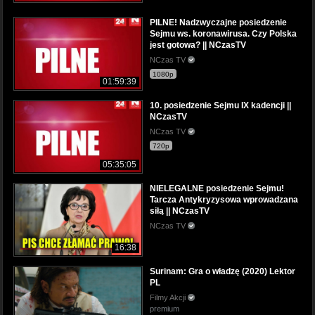
PILNE! Nadzwyczajne posiedzenie
Sejmu ws. koronawirusa. Czy Polska
jest gotowa? || NCzasTV
NCzas TV
1080p
01:59:39
10. posiedzenie Sejmu IX kadencji ||
NCzasTV
NCzas TV
720p
05:35:05
NIELEGALNE posiedzenie Sejmu!
Tarcza Antykryzysowa wprowadzana
siłą || NCzasTV
NCzas TV
16:38
Surinam: Gra o władzę (2020) Lektor
PL
Filmy Akcji
premium