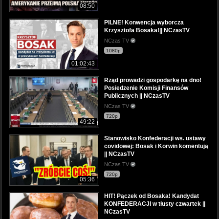
08:50
PILNE! Konwencja wyborcza
Krzysztofa Bosaka!|| NCzasTV
NCzas TV
1080p
01:02:43
Rząd prowadzi gospodarkę na dno!
Posiedzenie Komisji Finansów
Publicznych || NCzasTV
NCzas TV
720p
49:22
Stanowisko Konfederacji ws. ustawy
covidowej: Bosak i Korwin komentują
|| NCzasTV
NCzas TV
720p
05:36
HIT! Pączek od Bosaka! Kandydat
KONFEDERACJI w tłusty czwartek ||
NCzasTV