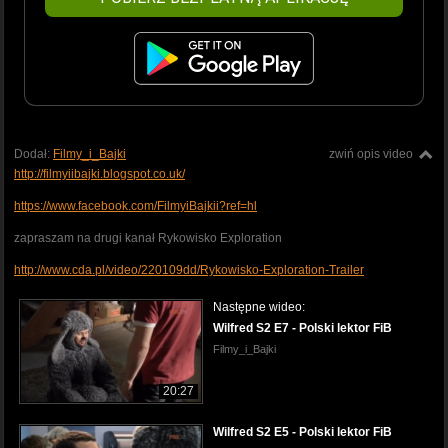
Dodał:
Filmy_i_Bajki
zwiń opis video
http://filmyiibajki.blogspot.co.uk/
https://www.facebook.com/FilmyiBajkii?ref=hl
zapraszam na drugi kanał Rykowisko Exploration
http://www.cda.pl/video/220109dd/Rykowisko-Exploration-Trailer
Następne wideo:
Wilfred S2 E7 - Polski lektor FiB
Filmy_i_Bajki
20:27
Wilfred S2 E5 - Polski lektor FiB