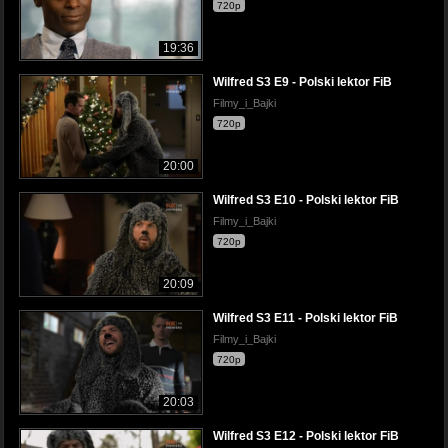
720p
19:36
Wilfred S3 E9 - Polski lektor FiB
Filmy_i_Bajki
720p
20:00
Wilfred S3 E10 - Polski lektor FiB
Filmy_i_Bajki
720p
20:09
Wilfred S3 E11 - Polski lektor FiB
Filmy_i_Bajki
720p
20:03
Wilfred S3 E12 - Polski lektor FiB