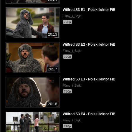
Wilfred S3 E1 - Polski lektor FiB
Filmy_i_Bajki
720p
20:13
Wilfred S3 E2 - Polski lektor FiB
Filmy_i_Bajki
720p
20:17
Wilfred S3 E3 - Polski lektor FiB
Filmy_i_Bajki
720p
20:18
Wilfred S3 E4 - Polski lektor FiB
Filmy_i_Bajki
720p