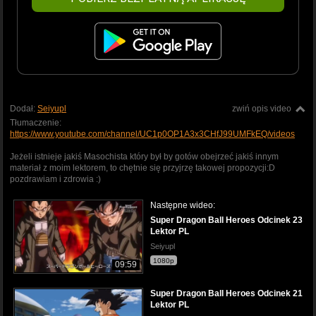
Dodał:
Seiyupl
zwiń opis video
Tłumaczenie:
https://www.youtube.com/channel/UC1p0OP1A3x3CHfJ99UMFkEQ/videos
Jeżeli istnieje jakiś Masochista który był by gotów obejrzeć jakiś innym
materiał z moim lektorem, to chętnie się przyjrzę takowej propozycji:D
pozdrawiam i zdrowia :)
Następne wideo:
Super Dragon Ball Heroes Odcinek 23
Lektor PL
Seiyupl
1080p
09:59
Super Dragon Ball Heroes Odcinek 21
Lektor PL