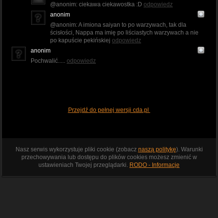
@anonim: ciekawa ciekawostka :D
odpowiedz
anonim
@anonim: A imiona saiyan to po warzywach, tak dla
ścisłości, Nappa ma imię po liściastych warzywach a nie
po kapuście pekińskiej
odpowiedz
anonim
Pochwalić.....
odpowiedz
Przejdź do pełnej wersji cda.pl
Nasz serwis wykorzystuje pliki cookie (zobacz
naszą politykę
). Warunki
przechowywania lub dostępu do plików cookies możesz zmienić w
ustawieniach Twojej przeglądarki.
RODO - Informacje