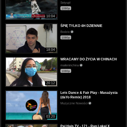
Seiyupl
1080p
10:04
ŚPIĘ TYLKO 4H DZIENNIE
Bodzio
1080p
18:04
WRACAMY DO ŻYCIA W CHINACH
maileninchina
1080p
20:12
Lets Dance & Fair Play - Masażysta
(daYo Remix) 2018
Muzyczne Nowości
03:20
Pal Hajs TV - 171 - Rap Lokal X