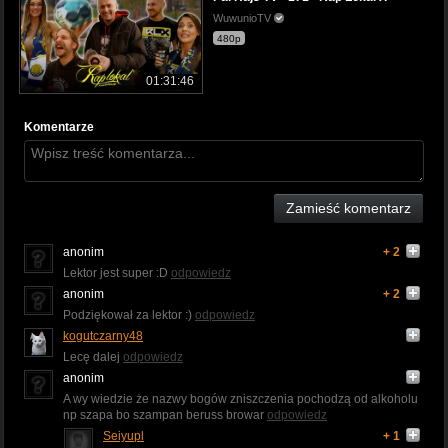
WuwunioTV
480p
01:31:46
Komentarze
Zamieść komentarz
anonim
+ 2
Lektor jest super :D
odpowiedz
anonim
+ 2
Podziękował za lektor :)
odpowiedz
kogutczarny48
Lecę dalej
odpowiedz
anonim
A wy wiedzie że nazwy bogów zniszczenia pochodzą od alkoholu
np szapa bo szampan beruss browar
odpowiedz
Seiyupl
+ 1