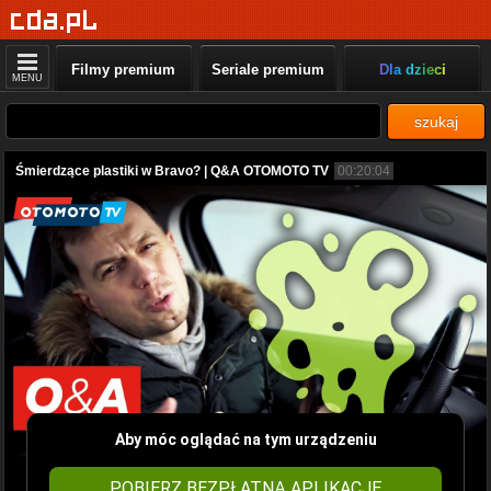
Filmy premium
Seriale premium
Dla dzieci
MENU
szukaj
Śmierdzące plastiki w Bravo? | Q&A OTOMOTO TV
00:20:04
Aby móc oglądać na tym urządzeniu
POBIERZ BEZPŁATNĄ APLIKACJĘ