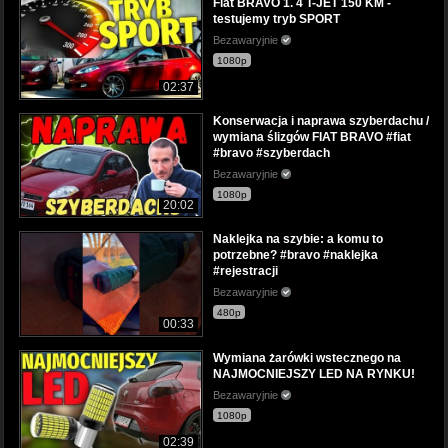
Fiat BRAVO 1. 4 T-JET 150 KM -
testujemy tryb SPORT
Bezawaryjnie
1080p
02:37
Konserwacja i naprawa szyberdachu /
wymiana ślizgów FIAT BRAVO #fiat
#bravo #szyberdach
Bezawaryjnie
1080p
20:02
Naklejka na szybie: a komu to
potrzebne? #bravo #naklejka
#rejestracji
Bezawaryjnie
480p
00:33
Wymiana żarówki wstecznego na
NAJMOCNIEJSZY LED NA RYNKU!
Bezawaryjnie
1080p
02:39