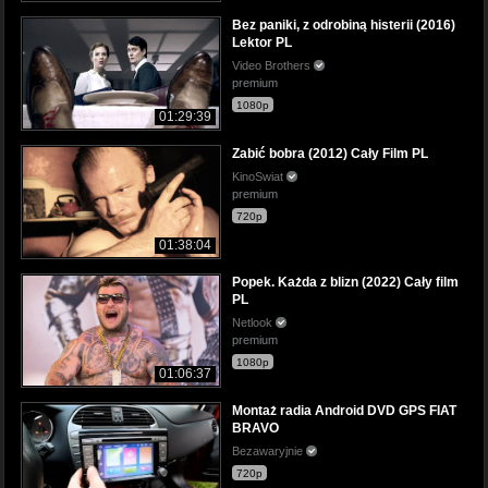
Bez paniki, z odrobiną histerii (2016)
Lektor PL
Video Brothers
premium
1080p
01:29:39
Zabić bobra (2012) Cały Film PL
KinoSwiat
premium
720p
01:38:04
Popek. Każda z blizn (2022) Cały film
PL
Netlook
premium
1080p
01:06:37
Montaż radia Android DVD GPS FIAT
BRAVO
Bezawaryjnie
720p