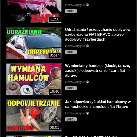
Bezawaryjnie
1080p
11:50
Udrażnianie / przepychanie odpływów
szyberdachu FIAT BRAVO #bravo
#odpływy #szyberdach
Bezawaryjnie
1080p
05:47
Wymieniamy hamulce (klocki, tarcze,
zaciski) / odpowietrzanie #car #fiat
#bravo
Bezawaryjnie
1080p
19:46
Jak odpowietrzyć układ hamulcowy w
samochodzie #hamulce #fiat #bravo
Bezawaryjnie
1080p
08:01