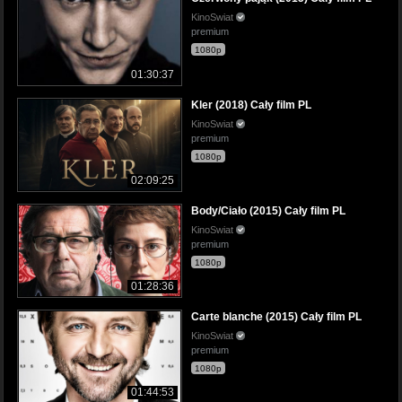
KinoSwiat
premium
1080p
01:30:37
Kler (2018) Cały film PL
KinoSwiat
premium
1080p
02:09:25
Body/Ciało (2015) Cały film PL
KinoSwiat
premium
1080p
01:28:36
Carte blanche (2015) Cały film PL
KinoSwiat
premium
1080p
01:44:53