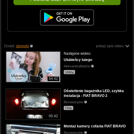
Dodał:
otomoto
pokaż opis video
Następne wideo:
Ulubieńcy lutego
AleksandraBadzio
1080p
04:42
Oświetlenie bagażnika LED, szybka
instalacja - FIAT BRAVO 2
Bezawaryjnie
720p
05:42
Montaż kamery cofania FIAT BRAVO
Bezawaryjnie