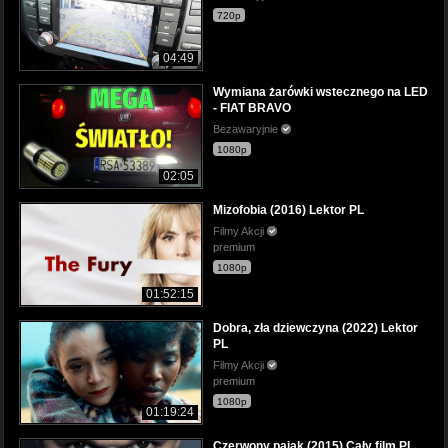
720p
04:49
Wymiana żarówki wstecznego na LED
- FIAT BRAVO
Bezawaryjnie
1080p
02:05
Mizofobia (2016) Lektor PL
Filmy Akcji
premium
1080p
01:52:15
Dobra, zła dziewczyna (2022) Lektor
PL
Filmy Akcji
premium
1080p
01:19:24
Czerwony pająk (2015) Cały film PL