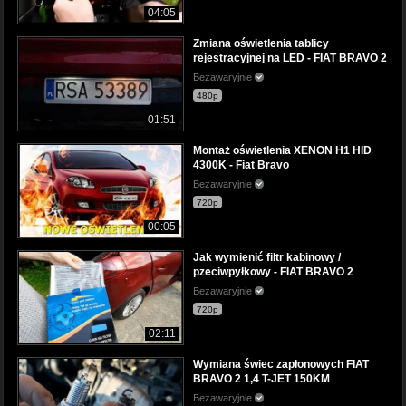
04:05
Zmiana oświetlenia tablicy
rejestracyjnej na LED - FIAT BRAVO 2
Bezawaryjnie
480p
01:51
Montaż oświetlenia XENON H1 HID
4300K - Fiat Bravo
Bezawaryjnie
720p
00:05
Jak wymienić filtr kabinowy /
pzeciwpyłkowy - FIAT BRAVO 2
Bezawaryjnie
720p
02:11
Wymiana świec zapłonowych FIAT
BRAVO 2 1,4 T-JET 150KM
Bezawaryjnie