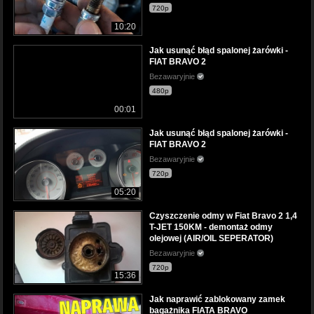
720p
10:20
Jak usunąć błąd spalonej żarówki -
FIAT BRAVO 2
Bezawaryjnie
480p
00:01
Jak usunąć błąd spalonej żarówki -
FIAT BRAVO 2
Bezawaryjnie
720p
05:20
Czyszczenie odmy w Fiat Bravo 2 1,4
T-JET 150KM - demontaż odmy
olejowej (AIR/OIL SEPERATOR)
Bezawaryjnie
720p
15:36
Jak naprawić zablokowany zamek
bagażnika FIATA BRAVO