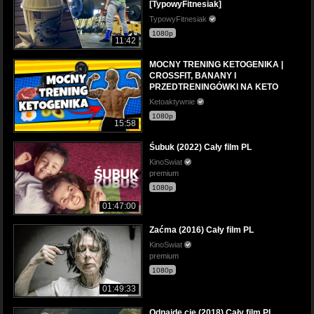
[TypowyFitnesiak]
TypowyFitnesiak
1080p
11:42
MOCNY TRENING KETOGENIKA |
CROSSFIT, BANANY I
PRZEDTRENINGÓWKI NA KETO
Ketoaktywnie
1080p
15:58
Śubuk (2022) Cały film PL
KinoSwiat
premium
1080p
01:47:00
Zaćma (2016) Cały film PL
KinoSwiat
premium
1080p
01:49:33
Odnajdę cię (2018) Cały film PL