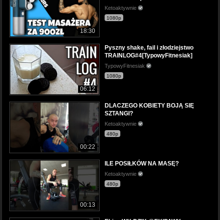
Ketoaktywnie
1080p
18:30
Pyszny shake, fail i złodziejstwo
TRAINLOG#4[TypowyFitnesiak]
TypowyFitnesiak
1080p
06:12
DLACZEGO KOBIETY BOJĄ SIĘ
SZTANGI?
Ketoaktywnie
480p
00:22
ILE POSIŁKÓW NA MASĘ?
Ketoaktywnie
480p
00:13