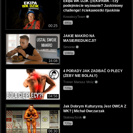
Ekipa WK DZIK @EKIPAWK - czy
podejmiecie wyzwanie? Jaskiniowy
challenge! #ciekawostki #jaskinie
KowalscyTeam
480p
00:25
JAKIE MAKRO NA
MASIE/REDUKCJI?
Simonte
1080p
16:08
4 PORADY JAK ZADBAĆ O PLECY
(ŻEBY NIE BOLAŁY)
Trener Mariusz Mróz
720p
04:56
Jak Dobrym Kulturystą Jest OWCA Z
WK? | Michał Owczarzak
StalowySzok
720p
06:30