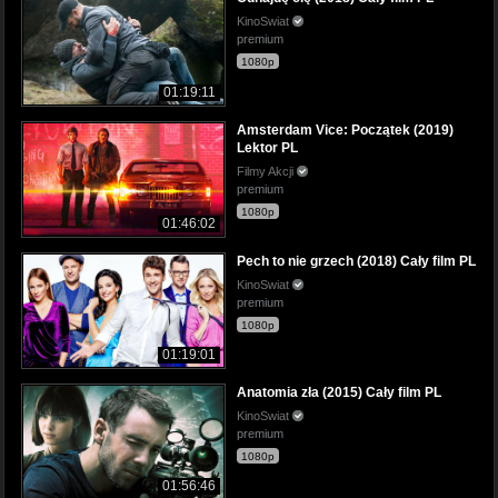
KinoSwiat
premium
1080p
01:19:11
Amsterdam Vice: Początek (2019)
Lektor PL
Filmy Akcji
premium
1080p
01:46:02
Pech to nie grzech (2018) Cały film PL
KinoSwiat
premium
1080p
01:19:01
Anatomia zła (2015) Cały film PL
KinoSwiat
premium
1080p
01:56:46