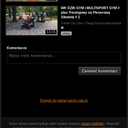
WK DZIK GYM i MULTISPORT GYM #
plan Treningowy na Plenerową
Siłownię # 2
Trener Do Celu z Pasją Przemysław Wójcik
13:15
1080p
Komentarze
Zamieść komentarz
Przejdź do pełnej wersji cda.pl
Nasz serwis wykorzystuje pliki cookie (zobacz
naszą politykę
). Warunki