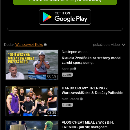
Dodał:
Warszawski Koks
pokaż opis video
Następne wideo:
Klaudia Zwolińska za srebrny medal
zarobi sporą sumę.
Sport.pl
1080p
00:59
HARDKOROWY TRENING Z
WarszawskiKoks & DeeJayPallaside
Max Krason
1080p
08:39
VLOG|CHEAT MEAL z WK i BjH,
TRENING, jak się nakręcam