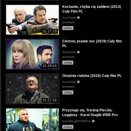
Kochanie, chyba cię zabiłem (2014)
Cały Film PL
KinoSwiat
premium
1080p
01:27:19
Ciemno, prawie noc (2019) Cały film
PL
KinoSwiat
premium
1080p
01:49:04
Ostatnia rodzina (2016) Cały film PL
KinoSwiat
premium
1080p
01:57:28
Przyznaje się, Trening Pleców,
Legginsy - Karol Stuglik IFBB Pro
KarolStuglikIFBBPro
1080p