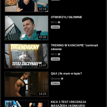
10:19
OTWORZYLI SIŁOWNIE
BICU
1080p
05:06
TRENING W KANCIAPIE *zamknęli
siłownie
BICU
1080p
13:47
Q&A | Ile mam w łapie?
Simonte
1080p
14:23
KICA 3 TEST I RECENZJA
MASAŻERA | KONKURS!