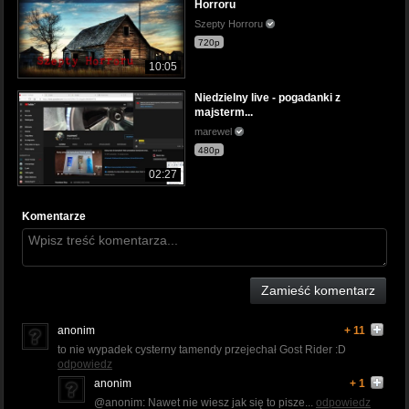
Horroru
Szepty Horroru
720p
10:05
Niedzielny live - pogadanki z
majsterm...
marewel
480p
02:27
Komentarze
Zamieść komentarz
anonim
+ 11
to nie wypadek cysterny tamendy przejechał Gost Rider :D
odpowiedz
anonim
+ 1
@anonim: Nawet nie wiesz jak się to pisze...
odpowiedz