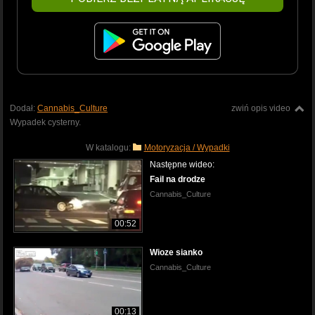
Dodał:
Cannabis_Culture
zwiń opis video
Wypadek cysterny.
W katalogu:
Motoryzacja / Wypadki
Następne wideo:
Fail na drodze
Cannabis_Culture
00:52
Wioze sianko
Cannabis_Culture
00:13