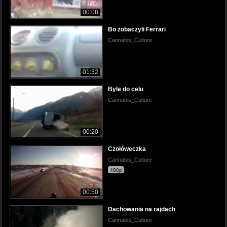
00:08
Bo zobaczyli Ferrari
Cannabis_Culture
01:32
Byle do celu
Cannabis_Culture
00:20
Czołóweczka
Cannabis_Culture
480p
00:50
Dachowania na rajdach
Cannabis_Culture