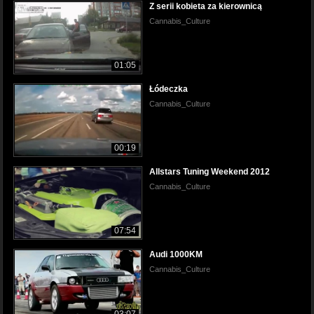
Z serii kobieta za kierownicą
Cannabis_Culture
01:05
Łódeczka
Cannabis_Culture
00:19
Allstars Tuning Weekend 2012
Cannabis_Culture
07:54
Audi 1000KM
Cannabis_Culture
03:07