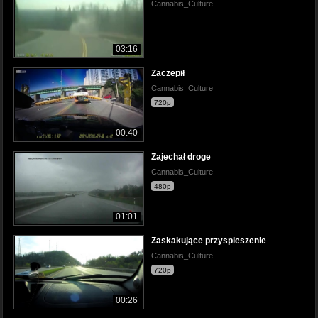
Cannabis_Culture
03:16
Zaczepił
Cannabis_Culture
720p
00:40
Zajechał droge
Cannabis_Culture
480p
01:01
Zaskakujące przyspieszenie
Cannabis_Culture
720p
00:26