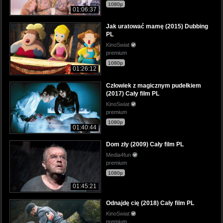
1080p
01:06:37
Jak uratować mamę (2015) Dubbing
PL
KinoSwiat
premium
1080p
01:26:12
Człowiek z magicznym pudełkiem
(2017) Cały film PL
KinoSwiat
premium
1080p
01:40:44
Dom zły (2009) Cały film PL
Media4fun
premium
1080p
01:45:21
Odnajdę cię (2018) Cały film PL
KinoSwiat
premium