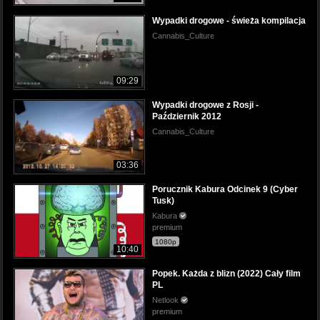
Wypadki drogowe - świeża kompilacja
Cannabis_Culture
09:29
Wypadki drogowe z Rosji -
Październik 2012
Cannabis_Culture
03:36
Porucznik Kabura Odcinek 9 (Cyber
Tusk)
Kabura
premium
1080p
10:40
Popek. Każda z blizn (2022) Cały film
PL
Netlook
premium