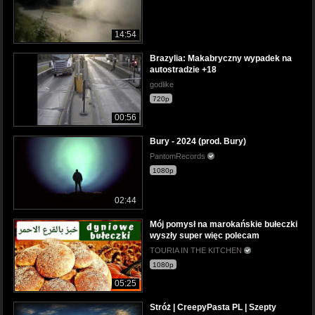
14:54
Brazylia: Makabryczny wypadek na
autostradzie +18
godlike
720p
00:56
Bury - 2024 (prod. Bury)
PantomRecords
1080p
02:44
Mój pomysł na marokańskie bułeczki
wyszły super więc polecam
TOURIA IN THE KITCHEN
1080p
05:25
Stróż | CreepyPasta PL | Szepty