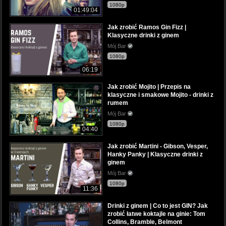
1080p
01:49:04
Jak zrobić Ramos Gin Fizz |
Klasyczne drinki z ginem
Mój Bar
1080p
06:19
Jak zrobić Mojito | Przepis na
klasyczne i smakowe Mojito - drinki z
rumem
Mój Bar
1080p
04:40
Jak zrobić Martini - Gibson, Vesper,
Hanky Panky | Klasyczne drinki z
ginem
Mój Bar
1080p
11:36
Drinki z ginem | Co to jest GIN? Jak
zrobić łatwe koktajle na ginie: Tom
Collins, Bramble, Belmont