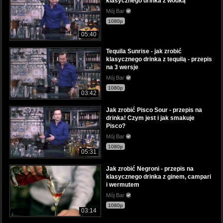
klasycznego drinka z wódką
Mój Bar
1080p
05:40
Tequila Sunrise - jak zrobić
klasycznego drinka z tequilą - przepis
na 3 wersje
Mój Bar
1080p
03:42
Jak zrobić Pisco Sour - przepis na
drinka! Czym jest i jak smakuje
Pisco?
Mój Bar
1080p
05:31
Jak zrobić Negroni - przepis na
klasycznego drinka z ginem, campari
i wermutem
Mój Bar
1080p
03:14