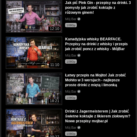
Jak pić Pink Gin - przepisy na drinki. 3
pomysły jak zrobić koktajle z
różowym ginem!
Mój Bar
1080p
12:10
Kanadyjska whisky BEARFACE.
Przepisy na drinki z whisky i przepis
jak zrobić poncz z whisky - MójBar
Mój Bar
1080p
11:10
Łatwy przepis na Mojito! Jak zrobić
Mohito w 3 wersjach - najlepsze
proste drinki z miętą i limonką
Mój Bar
1080p
18:21
Drinki z Jagermeisterem | Jak zrobić
świetne koktajle z likierem ziołowym?
Nowe przepisy mojbar.pl
Mój Bar
1080p
09:27