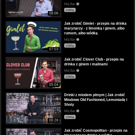
Mój Bar
1080p
08:06
Jak zrobić Gimlet - przepis na drinka
marynarzy - z limonką i ginem, albo
rumem, albo wódką
Mój Bar
1080p
07:03
Jak zrobić Clover Club - przepis na
drinka z ginem i malinami
Mój Bar
1080p
05:04
Drinki z miodem pitnym | Jak zrobić
Miodowe Old Fashioned, Lemoniadę i
Shoty
Mój Bar
1080p
06:28
Jak zrobić Cosmopolitan - przepis na