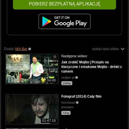
POBIERZ BEZPŁATNĄ APLIKACJĘ
Dodał:
Mój Bar
pokaż opis video
Następne wideo:
Jak zrobić Mojito | Przepis na
klasyczne i smakowe Mojito - drinki z
rumem
mojbar-pl
04:40
1080p
Fotograf (2014) Cały film
KinoSwiat
premium
720p
01:47:16