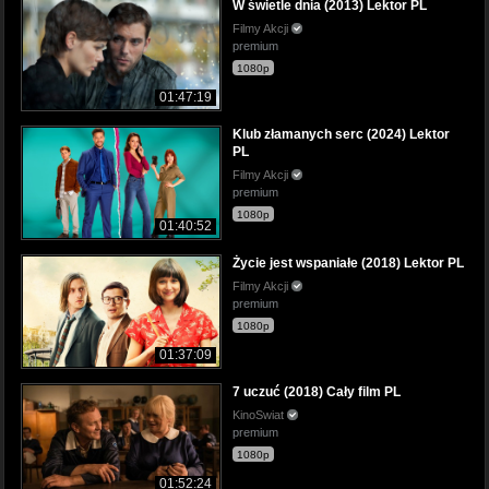
W świetle dnia (2013) Lektor PL
Filmy Akcji
premium
1080p
01:47:19
Klub złamanych serc (2024) Lektor
PL
Filmy Akcji
premium
1080p
01:40:52
Życie jest wspaniałe (2018) Lektor PL
Filmy Akcji
premium
1080p
01:37:09
7 uczuć (2018) Cały film PL
KinoSwiat
premium
1080p
01:52:24