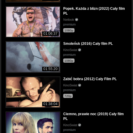
Popek. Każda z blizn (2022) Cały film
PL
Netlook
premium
1080p
01:06:37
Smoleńsk (2016) Cały film PL
KinoSwiat
premium
1080p
01:55:20
Zabić bobra (2012) Cały Film PL
KinoSwiat
premium
720p
01:38:04
Ciemno, prawie noc (2019) Cały film
PL
KinoSwiat
premium