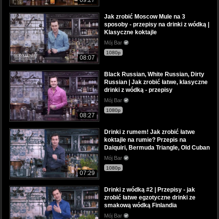
Jak zrobić Moscow Mule na 3
sposoby - przepisy na drinki z wódką |
Klasyczne koktajle
Mój Bar
1080p
08:07
Black Russian, White Russian, Dirty
Russian | Jak zrobić łatwe, klasyczne
drinki z wódką - przepisy
Mój Bar
1080p
08:27
Drinki z rumem! Jak zrobić łatwe
koktajle na rumie? Przepis na
Daiquiri, Bermuda Triangle, Old Cuban
Mój Bar
1080p
07:29
Drinki z wódką #2 | Przepisy - jak
zrobić łatwe egzotyczne drinki ze
smakową wódką Finlandia
Mój Bar