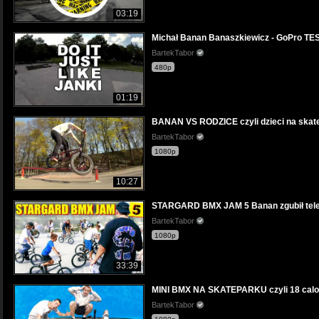
03:19
Michał Banan Banaszkiewicz - GoPro T
BartekTabor
480p
01:19
BANAN VS RODZICE czyli dzieci na skat
BartekTabor
1080p
10:27
STARGARD BMX JAM 5 Banan zgubił telef
BartekTabor
1080p
33:39
MINI BMX NA SKATEPARKU czyli 18 calo
BartekTabor