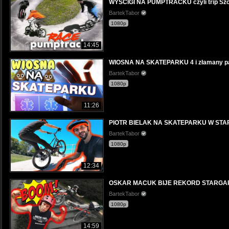
WYŚCIGI NA PUMPTRACKU czyli trip Szc
BartekTabor
1080p
14:45
WIOSNA NA SKATEPARKU 4 i złamany pa
BartekTabor
1080p
11:26
PIOTR BIELAK NA SKATEPARKU W STARGAR
BartekTabor
1080p
12:34
OSKAR MACUK BIJE REKORD STARGAR
BartekTabor
1080p
14:59