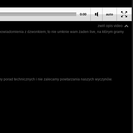
0:00
auto
zwiń opis video
cie powiadomienia z dzwonkiem, to nie umknie wam żaden live, na którym gramy
jemy porad technicznych i nie zalecamy powtarzania naszych wyczynów.