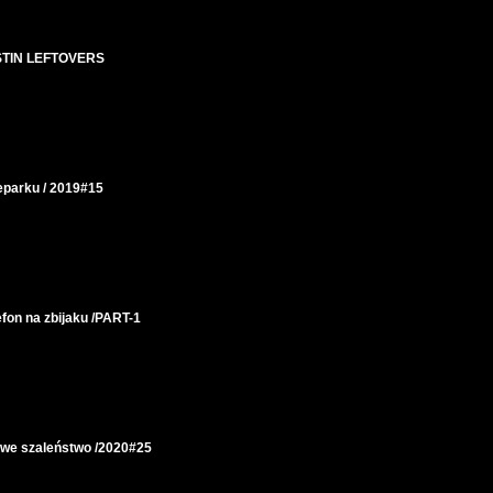
ESTIN LEFTOVERS
eparku / 2019#15
on na zbijaku /PART-1
we szaleństwo /2020#25