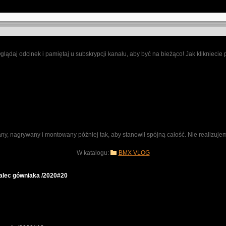
Oglądaj odcinek i pamiętaj u subskrypcji kanału, aby być na bieżąco! Jak kliknie
wany, nagrywany i montowany później tak, aby stanowił spójną całość. Nie realizu
W katalogu:
BMX VLOG
lec gówniaka /2020#20