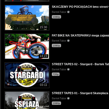
SKACZEMY PO POCIĄGACH bmx street v
BartekTabor
1080p
15:30
FAT BIKE NA SKATEPARKU mega zajawa
BartekTabor
1080p
14:23
STREET TAPES 02 - Stargard - Bartek Ta
BartekTabor
720p
03:11
STREET TAPES 01 - Stargard Skateplaza 
BartekTabor
1080p