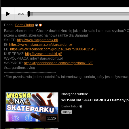
0:00
Dodał:
BartekTabor
Banan złamał rame. Chcesz dowiedzieć się jak to się stało i co u nas słychać? 
razem w gierki, zbierając na nową ramkę dla Banana!
SKLEP:
http://www.stargardbmx.pl/
IG:
https://www.instagram.com/stargardbmx/
FB:
https://www.facebook.com/groups/1349753608462545/
KUP TERAZ!
http://czerwonekubki.pl/
WSPÓŁPRACA: info@stargardbmx.pl
WSPARCIE:
https://tipanddonation.com/stargardbmxLIVE
#stargardbmx #vlog
---------------------------------------------
*Film przedstawia jeden z odcinków internetowego serialu, który jest reżysero
Następne wideo:
WIOSNA NA SKATEPARKU 4 i złamany pa
BartekTabor
1080p
11:26