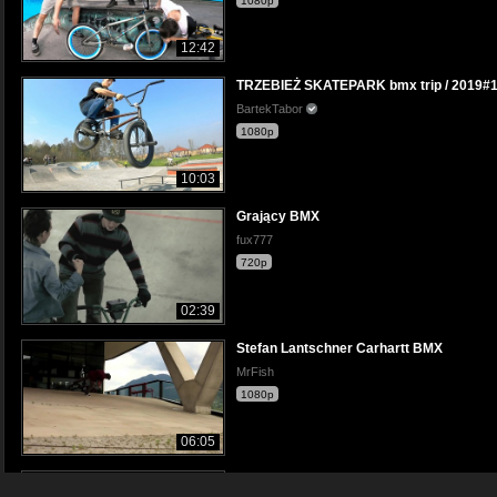
1080p
12:42
TRZEBIEŻ SKATEPARK bmx trip / 2019#
BartekTabor
1080p
10:03
Grający BMX
fux777
720p
02:39
Stefan Lantschner Carhartt BMX
MrFish
1080p
06:05
Efektowny tirck na BMX