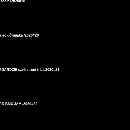
zecin /2020#18
lec gówniaka /2020#20
DZIE czyli street trial /2020#21
D BMX JAM /2020#22