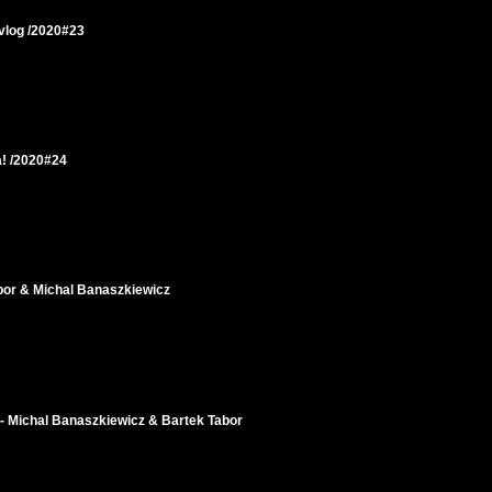
log /2020#23
! /2020#24
bor & Michal Banaszkiewicz
- Michal Banaszkiewicz & Bartek Tabor