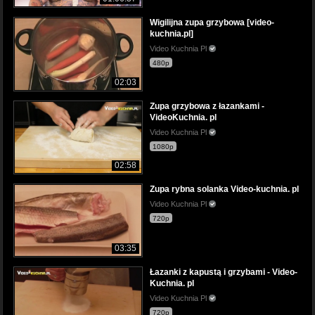
Wigilijna zupa grzybowa [video-
kuchnia.pl]
Video Kuchnia Pl
480p
02:03
Zupa grzybowa z łazankami -
VideoKuchnia. pl
Video Kuchnia Pl
1080p
02:58
Zupa rybna solanka Video-kuchnia. pl
Video Kuchnia Pl
720p
03:35
Łazanki z kapustą i grzybami - Video-
Kuchnia. pl
Video Kuchnia Pl
720p