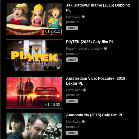
Jak uratować mamę (2015) Dubbing
PL
KinoSwiat
premium
1080p
01:26:12
PIĄTEK (2025) Cały film PL
Piątek - serial oryginalny
premium
1080p
01:11:36
Amsterdam Vice: Początek (2019)
Lektor PL
Filmy Akcji
premium
1080p
01:46:02
Anatomia zła (2015) Cały film PL
KinoSwiat
premium
1080p