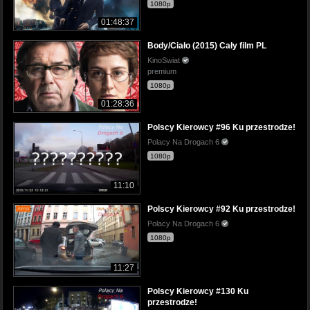
1080p
01:48:37
Body/Ciało (2015) Cały film PL
KinoSwiat
premium
1080p
01:28:36
Polscy Kierowcy #96 Ku przestrodze!
Polacy Na Drogach 6
1080p
11:10
Polscy Kierowcy #92 Ku przestrodze!
Polacy Na Drogach 6
1080p
11:27
Polscy Kierowcy #130 Ku
przestrodze!