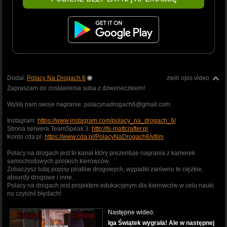
Dodał:
Polacy Na Drogach 6
zwiń opis video
Zapraszam do zostawienia suba z dzwoneczkiem!
Wyślij nam swoje nagranie: polacynadrogach6@gmail.com
Instagram:
https://www.instagram.com/polacy_na_drogach_6/
Strona serwera TeamSpeak 3:
http://ts-mattcrafter.pl
Konto cda.pl:
https://www.cda.pl/PolacyNaDrogach6/vfilm
Polacy na drogach jest to kanał który prezentuje nagrania z kamerek
samochodowych polskich kierowców.
Zobaczysz tutaj popisy piratów drogowych, wypadki zarówno te ciężkie,
absurdy drogowe i inne.
Polacy na drogach jest projektem edukacyjnym dla kierowców w celu nauki
na czyichś błędach!
Następne wideo:
Iga Świątek wygrała! Ale w następnej