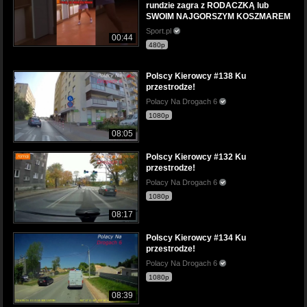
rundzie zagra z RODACZKĄ lub
SWOIM NAJGORSZYM KOSZMAREM
Sport.pl
00:44
480p
Polscy Kierowcy #138 Ku
przestrodze!
Polacy Na Drogach 6
1080p
08:05
Polscy Kierowcy #132 Ku
przestrodze!
Polacy Na Drogach 6
1080p
08:17
Polscy Kierowcy #134 Ku
przestrodze!
Polacy Na Drogach 6
1080p
08:39