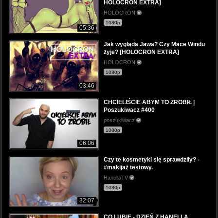
HOLOCRON EXTRA]
HOLOCRON
1080p
05:36
Jak wygląda Jawa? Czy Mace Windu
żyje? [HOLOCRON EXTRA]
HOLOCRON
1080p
03:46
CHCIELIŚCIE ABYM TO ZROBIŁ |
Poszukiwacz #400
poszukiwacz
1080p
06:06
Czy te kosmetyki się sprawdziły? -
#makijaż testowy.
HanellaTV
1080p
32:07
CO LUBIĘ - DZIEŃ Z HANELLĄ.