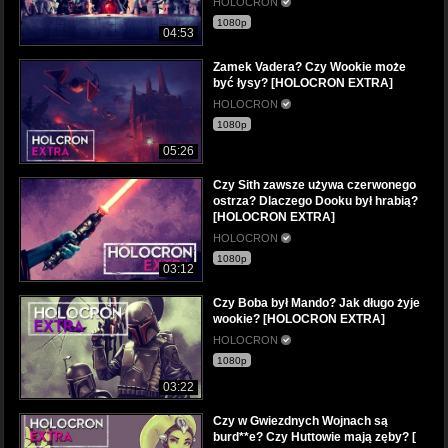
HOLOCRON
1080p
04:53
Zamek Vadera? Czy Wookie może
być łysy? [HOLOCRON EXTRA]
HOLOCRON
1080p
05:26
Czy Sith zawsze używa czerwonego
ostrza? Dlaczego Dooku był hrabią?
[HOLOCRON EXTRA]
HOLOCRON
1080p
03:12
Czy Boba był Mando? Jak długo żyje
wookie? [HOLOCRON EXTRA]
HOLOCRON
1080p
03:22
Czy w Gwiezdnych Wojnach są
burd**e? Czy Huttowie mają zęby? [