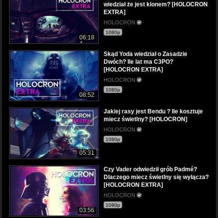
wiedział że jest klonem? [HOLOCRON
EXTRA]
HOLOCRON
1080p
06:18
Skąd Yoda wiedział o Zasadzie
Dwóch? Ile lat ma C3PO?
[HOLOCRON EXTRA]
HOLOCRON
1080p
08:52
Jakiej rasy jest Bendu ? Ile kosztuje
miecz świetlny? [HOLOCRON]
HOLOCRON
1080p
05:31
Czy Vader odwiedził grób Padmé?
Dlaczego miecz świetlny się wyłącza?
[HOLOCRON EXTRA]
HOLOCRON
1080p
03:56