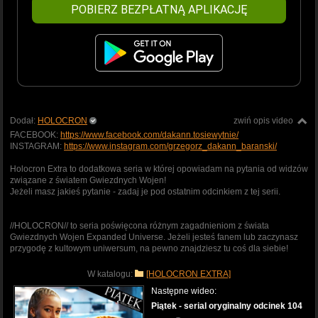
POBIERZ BEZPŁATNĄ APLIKACJĘ
Dodał:
HOLOCRON
zwiń opis video
FACEBOOK:
https://www.facebook.com/dakann.tosiewytnie/
INSTAGRAM:
https://www.instagram.com/grzegorz_dakann_baranski/
Holocron Extra to dodatkowa seria w której opowiadam na pytania od widzów
związane z światem Gwiezdnych Wojen!
Jeżeli masz jakieś pytanie - zadaj je pod ostatnim odcinkiem z tej serii.
//HOLOCRON// to seria poświęcona różnym zagadnieniom z świata
Gwiezdnych Wojen Expanded Universe. Jeżeli jesteś fanem lub zaczynasz
przygodę z kultowym uniwersum, na pewno znajdziesz tu coś dla siebie!
W katalogu:
[HOLOCRON EXTRA]
Następne wideo:
Piątek - serial oryginalny odcinek 104