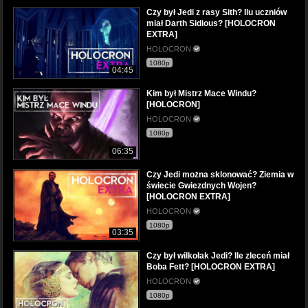
Czy był Jedi z rasy Sith? Ilu uczniów
miał Darth Sidious? [HOLOCRON
EXTRA]
HOLOCRON
1080p
04:45
Kim był Mistrz Mace Windu?
[HOLOCRON]
HOLOCRON
1080p
06:35
Czy Jedi można sklonować? Ziemia w
świecie Gwiezdnych Wojen?
[HOLOCRON EXTRA]
HOLOCRON
1080p
03:35
Czy był wilkołak Jedi? Ile zleceń miał
Boba Fett? [HOLOCRON EXTRA]
HOLOCRON
1080p