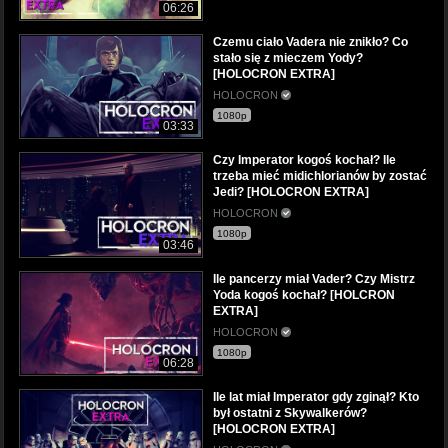
06:26
Czemu ciało Vadera nie znikło? Co
stało się z mieczem Yody?
[HOLOCRON EXTRA]
HOLOCRON
1080p
03:33
Czy Imperator kogoś kochał? Ile
trzeba mieć midichlorianów by zostać
Jedi? [HOLOCRON EXTRA]
HOLOCRON
1080p
03:46
Ile pancerzy miał Vader? Czy Mistrz
Yoda kogoś kochał? [HOLCRON
EXTRA]
HOLOCRON
1080p
06:28
Ile lat miał Imperator gdy zginął? Kto
był ostatni z Skywalkerów?
[HOLOCRON EXTRA]