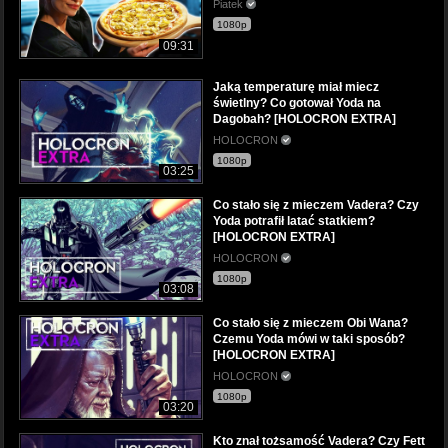
Piatek
1080p
09:31
Jaką temperaturę miał miecz
świetlny? Co gotował Yoda na
Dagobah? [HOLOCRON EXTRA]
HOLOCRON
1080p
03:25
Co stało się z mieczem Vadera? Czy
Yoda potrafił latać statkiem?
[HOLOCRON EXTRA]
HOLOCRON
1080p
03:08
Co stało się z mieczem Obi Wana?
Czemu Yoda mówi w taki sposób?
[HOLOCRON EXTRA]
HOLOCRON
1080p
03:20
Kto znał tożsamość Vadera? Czy Fett