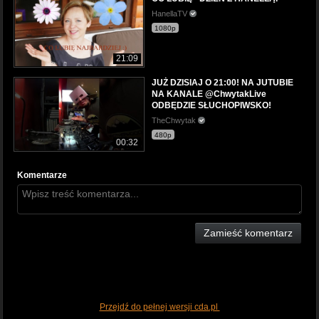
HanellaTV
1080p
21:09
JUŻ DZISIAJ O 21:00! NA JUTUBIE
NA KANALE @ChwytakLive
ODBĘDZIE SŁUCHOPIWSKO!
TheChwytak
480p
00:32
Komentarze
Zamieść komentarz
Przejdź do pełnej wersji cda.pl