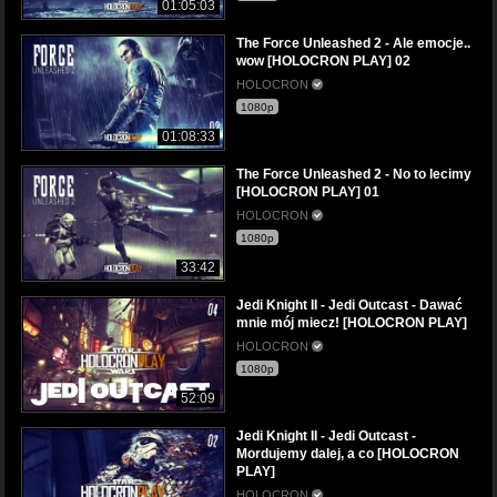
01:05:03
The Force Unleashed 2 - Ale emocje..
wow [HOLOCRON PLAY] 02
HOLOCRON
1080p
01:08:33
The Force Unleashed 2 - No to lecimy
[HOLOCRON PLAY] 01
HOLOCRON
1080p
33:42
Jedi Knight II - Jedi Outcast - Dawać
mnie mój miecz! [HOLOCRON PLAY]
HOLOCRON
1080p
52:09
Jedi Knight II - Jedi Outcast -
Mordujemy dalej, a co [HOLOCRON
PLAY]
HOLOCRON