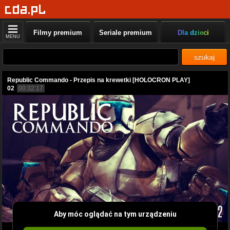
Filmy premium
Seriale premium
Dla dzieci
MENU
szukaj
Republic Commando - Przepis na krewetki [HOLOCRON PLAY]
02
00:32:17
Aby móc oglądać na tym urządzeniu