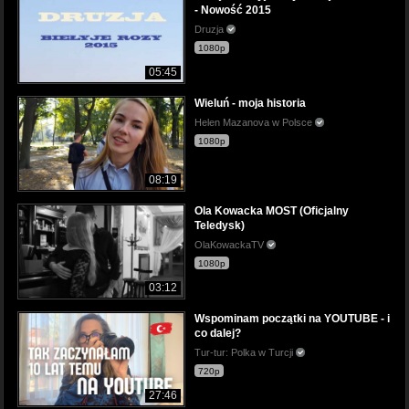
- Nowość 2015
Druzja
1080p
05:45
Wieluń - moja historia
Helen Mazanova w Polsce
1080p
08:19
Ola Kowacka MOST (Oficjalny
Teledysk)
OlaKowackaTV
1080p
03:12
Wspominam początki na YOUTUBE - i
co dalej?
Tur-tur: Polka w Turcji
720p
27:46