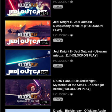
HOLOCRON
1080p
52:49
Jedi Knight II - Jedi Outcast -
Nieśpieszny droid R5 [HOLOCRON
PLAY]
HOLOCRON
1080p
38:32
Jedi Knight II - Jedi Outcast - Używam
miecza!!11 [HOLOCRON PLAY]
HOLOCRON
1080p
26:44
DARK FORCES II: Jedi Knight -
Mysteries of the Sith PL - Koniec już
blisko [HOLOCRON PLAY]
HOLOCRON
1080p
56:05
Druzja - Biełyje rozy - Oficjalne Audio