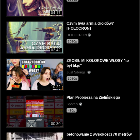
04:17
Czym była armia droidów?
[HOLOCRON]
HOLOCRON
1080p
03:42
ZROBIŁ MI KOLOROWE WŁOSY *to
był błąd*
Just Siblings!
1080p
10:22
Plan Probierza na Zielińskiego
Sport.pl
480p
00:30
betonowanie z wysokosci 70 metrów