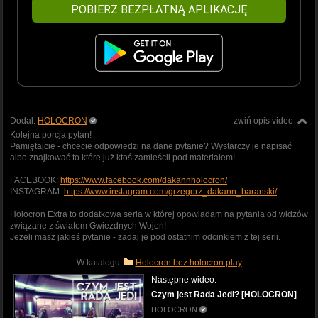
POBIERZ BEZPŁATNĄ APLIKACJĘ
Dodał:
HOLOCRON
zwiń opis video
Kolejna porcja pytań!
Pamiętajcie - chcecie odpowiedzi na dane pytanie? Wystarczy je napisać
albo znajkować to które już ktoś zamieścił pod materiałem!
FACEBOOK:
https://www.facebook.com/dakannholocron/
INSTAGRAM:
https://www.instagram.com/grzegorz_dakann_baranski/
Holocron Extra to dodatkowa seria w której opowiadam na pytania od widzów
związane z światem Gwiezdnych Wojen!
Jeżeli masz jakieś pytanie - zadaj je pod ostatnim odcinkiem z tej serii.
W katalogu:
Holocron bez holocron play
Następne wideo:
Czym jest Rada Jedi? [HOLOCRON]
HOLOCRON