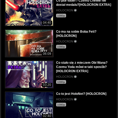
Co jadł Vader? Czemu Chewie nie
dostał medalu?[HOLOCRON EXTRA]
HOLOCRON
1080p
04:40
Co ma na sobie Boba Fett?
[HOLOCRON]
HOLOCRON
1080p
06:09
Co stało się z mieczem Obi Wana?
Czemu Yoda mówi w taki sposób?
[HOLOCRON EXTRA]
HOLOCRON
1080p
03:20
Co to jest HoloNet? [HOLOCRON]
HOLOCRON
1080p
02:40