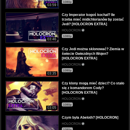
1080p
03:59
Czy Imperator kogoś kochał? Ile
trzeba mieć midichlorianów by zostać
Jedi? [HOLOCRON EXTRA]
HOLOCRON
1080p
03:46
Czy Jedi można sklonować? Ziemia w
świecie Gwiezdnych Wojen?
[HOLOCRON EXTRA]
HOLOCRON
1080p
03:35
Czy klony mogą mieć dzieci? Co stało
się z komandorem Cody?
[HOLOCRON EXTRA]
HOLOCRON
1080p
03:05
Czym była Abeloth? [HOLOCRON]
HOLOCRON
1080p