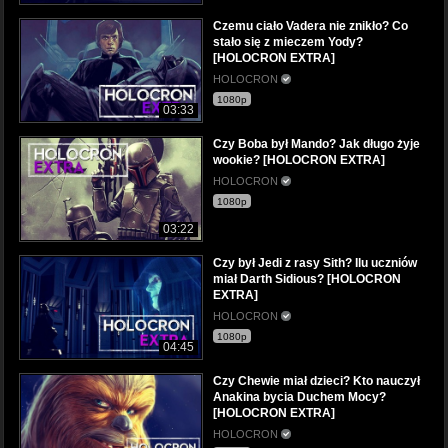
Czemu ciało Vadera nie znikło? Co
stało się z mieczem Yody?
[HOLOCRON EXTRA]
HOLOCRON
1080p
03:33
Czy Boba był Mando? Jak długo żyje
wookie? [HOLOCRON EXTRA]
HOLOCRON
1080p
03:22
Czy był Jedi z rasy Sith? Ilu uczniów
miał Darth Sidious? [HOLOCRON
EXTRA]
HOLOCRON
1080p
04:45
Czy Chewie miał dzieci? Kto nauczył
Anakina bycia Duchem Mocy?
[HOLOCRON EXTRA]
HOLOCRON