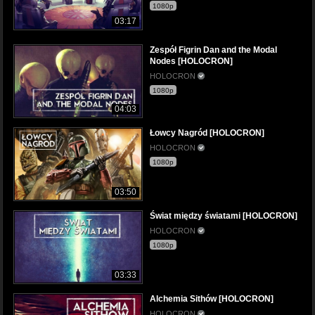
1080p
03:17
Zespół Figrin Dan and the Modal
Nodes [HOLOCRON]
HOLOCRON
1080p
04:03
Łowcy Nagród [HOLOCRON]
HOLOCRON
1080p
03:50
Świat między światami [HOLOCRON]
HOLOCRON
1080p
03:33
Alchemia Sithów [HOLOCRON]
HOLOCRON