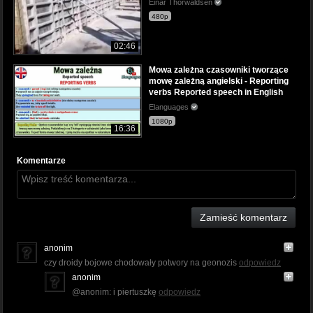
Einar Thorwaldsen
480p
02:46
Mowa zależna czasowniki tworzące
mowę zależną angielski - Reporting
verbs Reported speech in English
Elanguages
1080p
16:36
Komentarze
Zamieść komentarz
anonim
czy droidy bojowe chodowały potwory na geonozis
odpowiedz
anonim
@anonim: i piertuszkę
odpowiedz