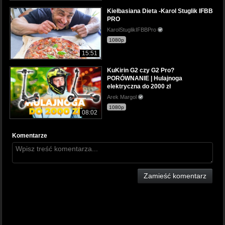
Kiełbasiana Dieta -Karol Stuglik IFBB
PRO
KarolStuglikIFBBPro
1080p
15:51
KuKirin G2 czy G2 Pro?
PORÓWNANIE | Hulajnoga
elektryczna do 2000 zł
Arek Margol
1080p
08:02
Komentarze
Zamieść komentarz