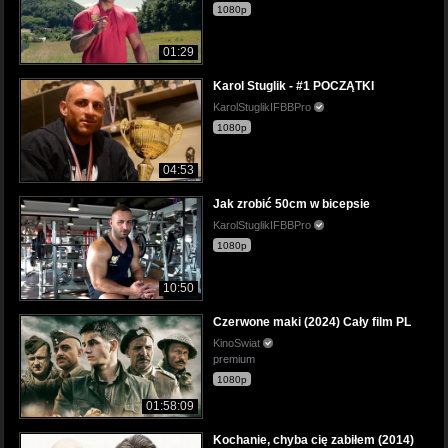
1080p
01:29
Karol Stuglik - #1 POCZĄTKI
KarolStuglikIFBBPro
1080p
04:53
Jak zrobić 50cm w bicepsie
KarolStuglikIFBBPro
1080p
10:50
Czerwone maki (2024) Cały film PL
KinoSwiat
premium
1080p
01:58:09
Kochanie, chyba cię zabiłem (2014)