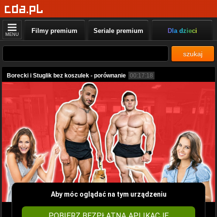
Filmy premium
Seriale premium
Dla dzieci
MENU
szukaj
Borecki i Stuglik bez koszulek - porównanie
00:17:18
Aby móc oglądać na tym urządzeniu
POBIERZ BEZPŁATNĄ APLIKACJĘ