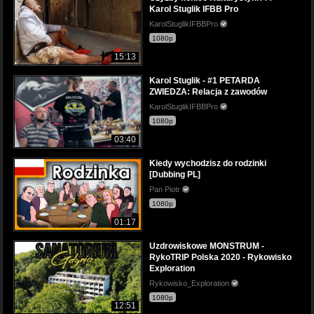
Karol Stuglik IFBB Pro
KarolStuglikIFBBPro
1080p
15:13
Karol Stuglik - #1 PETARDA
ZWIEDZA: Relacja z zawodów
KarolStuglikIFBBPro
1080p
03:40
Kiedy wychodzisz do rodzinki
[Dubbing PL]
Pan Piotr
1080p
01:17
Uzdrowiskowe MONSTRUM -
RykoTRIP Polska 2020 - Rykowisko
Exploration
Rykowisko_Exploration
1080p
12:51