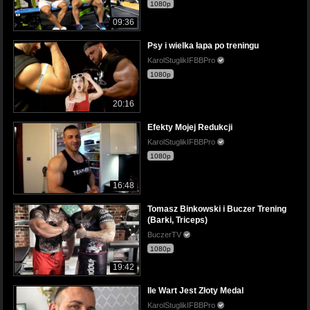
1080p
09:36
Psy i wielka łapa po treningu
KarolStuglikIFBBPro
1080p
20:16
Efekty Mojej Redukcji
KarolStuglikIFBBPro
1080p
16:48
Tomasz Binkowski i Buczer Trening
(Barki, Triceps)
BuczerTV
1080p
19:42
Ile Wart Jest Złoty Medal
KarolStuglikIFBBPro