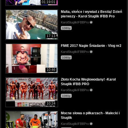
01:19:01
Malta, słońce i wywiad z Bestią! Dzień
pierwszy - Karol Stuglik IFBB Pro
KarolStuglikIFBBPro
1080p
17:13
FIWE 2017 Nagie Śniadanie - Vlog nr2
KarolStuglikIFBBPro
1080p
10:46
Złoto Kocha Weglowodany! -Karol
Stuglik IFBB PRO
KarolStuglikIFBBPro
1080p
10:24
Mocne słowa o piłkarzach - Małecki i
Stuglik
KarolStuglikIFBBPro