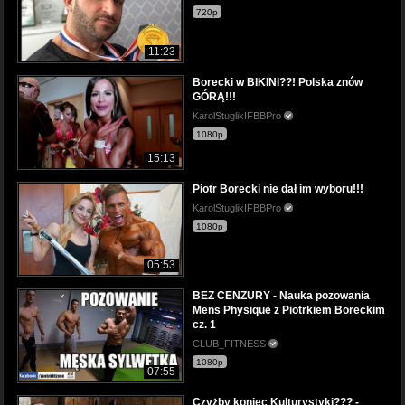
720p
11:23
Borecki w BIKINI??! Polska znów
GÓRĄ!!!
KarolStuglikIFBBPro
1080p
15:13
Piotr Borecki nie dał im wyboru!!!
KarolStuglikIFBBPro
1080p
05:53
BEZ CENZURY - Nauka pozowania
Mens Physique z Piotrkiem Boreckim
cz. 1
CLUB_FITNESS
1080p
07:55
Czyżby koniec Kulturystyki??? -