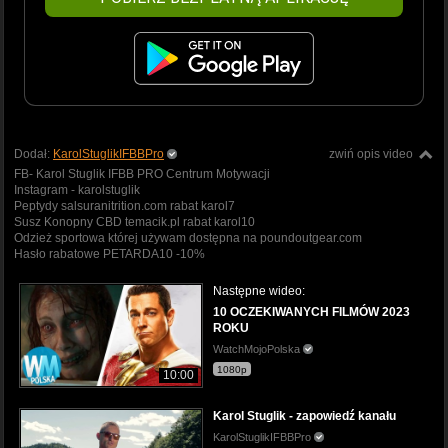
Dodał:
KarolStuglikIFBBPro
zwiń opis video
FB- Karol Stuglik IFBB PRO Centrum Motywacji
Instagram - karolstuglik
Peptydy salsuranitrition.com rabat karol7
Susz Konopny CBD temacik.pl rabat karol10
Odzież sportowa której używam dostępna na poundoutgear.com
Hasło rabatowe PETARDA10 -10%
Następne wideo:
10 OCZEKIWANYCH FILMÓW 2023
ROKU
WatchMojoPolska
1080p
10:00
Karol Stuglik - zapowiedź kanału
KarolStuglikIFBBPro