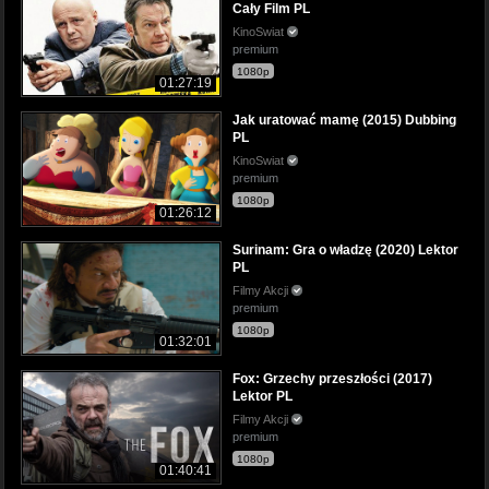
Cały Film PL
KinoSwiat
premium
1080p
01:27:19
Jak uratować mamę (2015) Dubbing
PL
KinoSwiat
premium
1080p
01:26:12
Surinam: Gra o władzę (2020) Lektor
PL
Filmy Akcji
premium
1080p
01:32:01
Fox: Grzechy przeszłości (2017)
Lektor PL
Filmy Akcji
premium
1080p
01:40:41