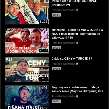
Polska wieś w Turcji - ADAMPOL
(Polonezkoy)
Podróże Wojownika
1080p
31:52
Hiszpania - Lloret de Mar w DZIEŃ i w
NOCY plus Trening ! (komunikat do
dziewczyn) #50
Podróże Wojownika
1080p
27:58
Jakie są CENY w TURCJI???
Podróże Wojownika
1080p
27:33
Tego się nie spodziewałem... Mega
zaskoczenie [Majorka Hiszpania] #91
Podróże Wojownika
1080p
15:49