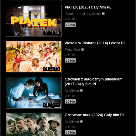
PIĄTEK (2025) Cały film PL
Piątek - serial oryginalny
premium
1080p
01:11:36
Wesele w Toskanii (2014) Lektor PL
Filmy Akcji
premium
1080p
01:44:13
Człowiek z magicznym pudełkiem
(2017) Cały film PL
KinoSwiat
premium
1080p
01:40:44
Czerwone maki (2024) Cały film PL
KinoSwiat
premium
1080p