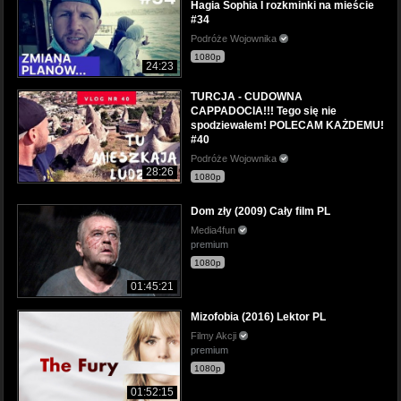
Hagia Sophia I rozkminki na mieście
#34
Podróże Wojownika
1080p
24:23
TURCJA - CUDOWNA
CAPPADOCIA!!! Tego się nie
spodziewałem! POLECAM KAŻDEMU!
#40
Podróże Wojownika
28:26
1080p
Dom zły (2009) Cały film PL
Media4fun
premium
1080p
01:45:21
Mizofobia (2016) Lektor PL
Filmy Akcji
premium
1080p
01:52:15