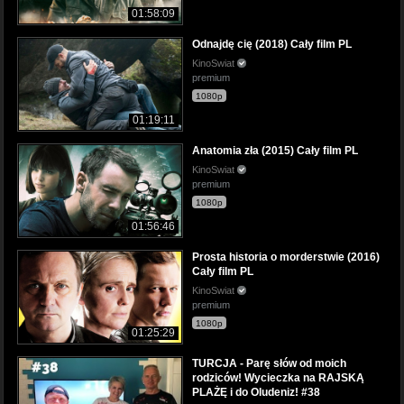
01:58:09
Odnajdę cię (2018) Cały film PL
KinoSwiat
premium
1080p
01:19:11
Anatomia zła (2015) Cały film PL
KinoSwiat
premium
1080p
01:56:46
Prosta historia o morderstwie (2016)
Cały film PL
KinoSwiat
premium
1080p
01:25:29
TURCJA - Parę słów od moich
rodziców! Wycieczka na RAJSKĄ
PLAŻĘ i do Oludeniz! #38