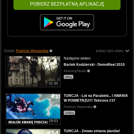
POBIERZ BEZPŁATNĄ APLIKACJĘ
Dodał:
Podróże Wojownika
pokaż opis video
Następne wideo:
Bartek Kedzierski - DemoReel 2010
KineskopStudio
480p
02:30
TURCJA - Lot na Paralotni... I AWARIA
W POWIETRZU!!! Tekirova #37
Podróże Wojownika
1080p
29:03
TURCJA - Znowu zmiana planów!