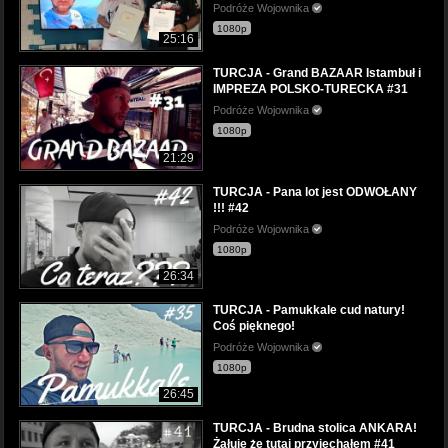
Podróże Wojownika
1080p
25:16
TURCJA - Grand BAZAAR Istambuł i
IMPREZA POLSKO-TURECKA #31
Podróże Wojownika
1080p
21:29
TURCJA - Pana lot jest ODWOŁANY
!!! #42
Podróże Wojownika
1080p
26:34
TURCJA - Pamukkale cud natury!
Coś pięknego!
Podróże Wojownika
1080p
26:45
TURCJA - Brudna stolica ANKARA!
Żałuję że tutaj przyjechałem #41