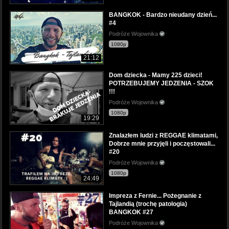
BANGKOK - Bardzo nieudany dzień...
#4
Podróże Wojownika
1080p
21:12
Dom dziecka - Mamy 225 dzieci!
POTRZEBUJEMY JEDZENIA - SZOK
!!!
Podróże Wojownika
1080p
19:29
Znalazłem ludzi z REGGAE klimatami,
Dobrze mnie przyjęli i poczęstowali...
#20
Podróże Wojownika
1080p
24:49
Impreza z Fernie... Pożegnanie z
Tajlandią (trochę patologia)
BANGKOK #27
Podróże Wojownika