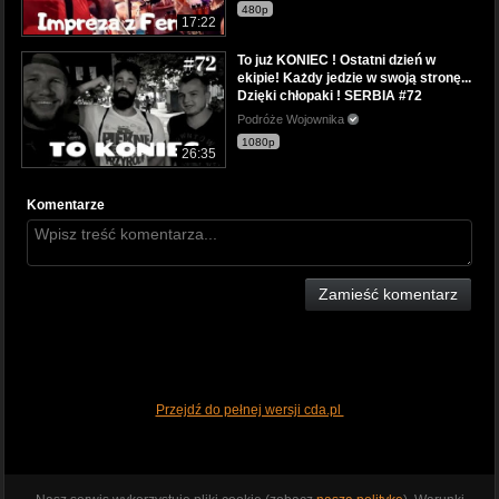
480p
17:22
To już KONIEC ! Ostatni dzień w
ekipie! Każdy jedzie w swoją stronę...
Dzięki chłopaki ! SERBIA #72
Podróże Wojownika
1080p
26:35
Komentarze
Zamieść komentarz
Przejdź do pełnej wersji cda.pl