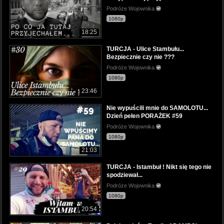
Podróże Wojownika
1080p
18:25
TURCJA - Ulice Stambułu...
Bezpiecznie czy nie ???
Podróże Wojownika
1080p
23:46
Nie wypuścili mnie do SAMOLOTU...
Dzień pełen PORAŻEK #59
Podróże Wojownika
1080p
21:03
TURCJA - Istambuł ! Nikt się tego nie
spodziewał...
Podróże Wojownika
1080p
20:54