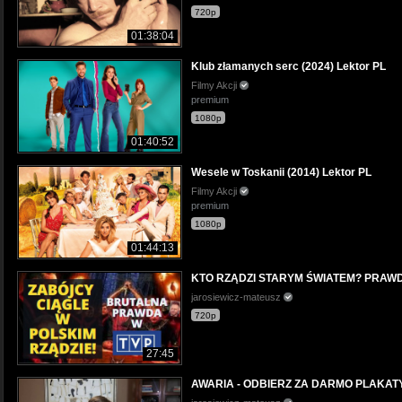
720p
01:38:04
Klub złamanych serc (2024) Lektor PL
Filmy Akcji
premium
1080p
01:40:52
Wesele w Toskanii (2014) Lektor PL
Filmy Akcji
premium
1080p
01:44:13
KTO RZĄDZI STARYM ŚWIATEM? PRAWD
jarosiewicz-mateusz
720p
27:45
AWARIA - ODBIERZ ZA DARMO PLAKAT