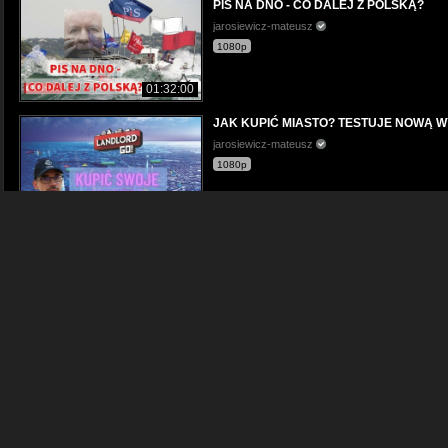
PIS NA DNO - CO DALEJ Z POLSKĄ?
jarosiewicz-mateusz
1080p
01:32:00
JAK KUPIĆ MIASTO? TESTUJE NOWĄ 
jarosiewicz-mateusz
1080p
30:30
LIVE COVID Atakuje KATALONIE
jarosiewicz-mateusz
1080p
57:15
DLACZEGO NIE UFAM KONFEDERACJI?
jarosiewicz-mateusz
1080p
29:39