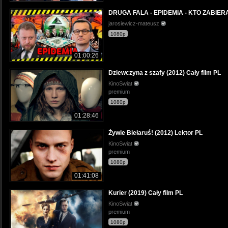
DRUGA FALA - EPIDEMIA - KTO ZABIE
jarosiewicz-mateusz
1080p
01:00:26
Dziewczyna z szafy (2012) Cały film PL
KinoSwiat
premium
1080p
01:28:46
Żywie Biełaruś! (2012) Lektor PL
KinoSwiat
premium
1080p
01:41:08
Kurier (2019) Cały film PL
KinoSwiat
premium
1080p