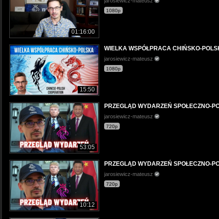
jarosiewicz-mateusz
1080p
01:16:00
WIELKA WSPÓŁPRACA CHIŃSKO-POLSKA 
jarosiewicz-mateusz
1080p
15:50
PRZEGLĄD WYDARZEŃ SPOŁECZNO-PO
jarosiewicz-mateusz
720p
53:05
PRZEGLĄD WYDARZEŃ SPOŁECZNO-PO
jarosiewicz-mateusz
720p
10:12