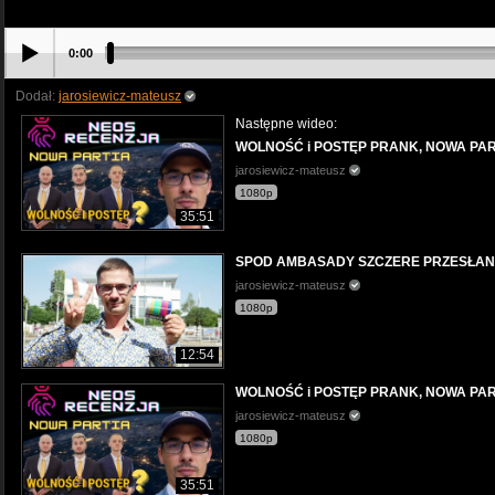
0:00
Dodał:
jarosiewicz-mateusz
Następne wideo:
WOLNOŚĆ i POSTĘP PRANK, NOWA PA
jarosiewicz-mateusz
1080p
35:51
SPOD AMBASADY SZCZERE PRZESŁANI
jarosiewicz-mateusz
1080p
12:54
WOLNOŚĆ i POSTĘP PRANK, NOWA PA
jarosiewicz-mateusz
1080p
35:51