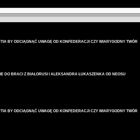
RTIA BY ODCIĄGNĄĆ UWAGĘ OD KONFEDERACJI CZY WIARYGODNY TWÓR
E DO BRACI Z BIAŁORUSI I ALEKSANDRA ŁUKASZENKA OD NEOSU
RTIA BY ODCIĄGNĄĆ UWAGĘ OD KONFEDERACJI CZY WIARYGODNY TWÓR