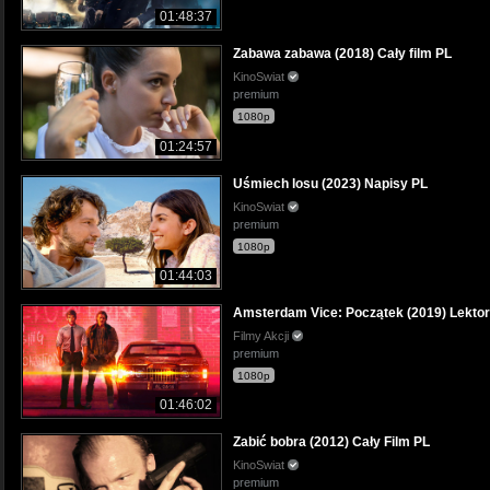
01:48:37
Zabawa zabawa (2018) Cały film PL
KinoSwiat
premium
1080p
01:24:57
Uśmiech losu (2023) Napisy PL
KinoSwiat
premium
1080p
01:44:03
Amsterdam Vice: Początek (2019) Lektor
Filmy Akcji
premium
1080p
01:46:02
Zabić bobra (2012) Cały Film PL
KinoSwiat
premium