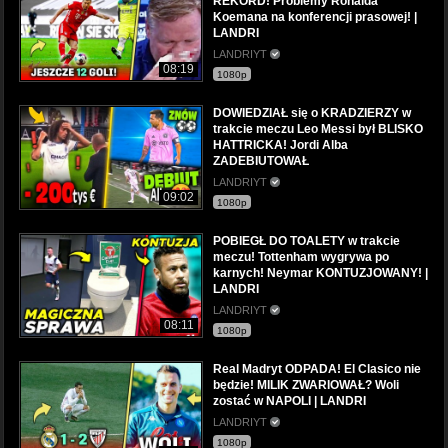
REKORD! Problemy Ronalda
Koemana na konferencji prasowej! |
LANDRI
LANDRIYT
08:19
1080p
DOWIEDZIAŁ się o KRADZIERZY w
trakcie meczu Leo Messi był BLISKO
HATTRICKA! Jordi Alba
ZADEBIUTOWAŁ
LANDRIYT
09:02
1080p
POBIEGŁ DO TOALETY w trakcie
meczu! Tottenham wygrywa po
karnych! Neymar KONTUZJOWANY! |
LANDRI
LANDRIYT
08:11
1080p
Real Madryt ODPADA! El Clasico nie
będzie! MILIK ZWARIOWAŁ? Woli
zostać w NAPOLI | LANDRI
LANDRIYT
1080p