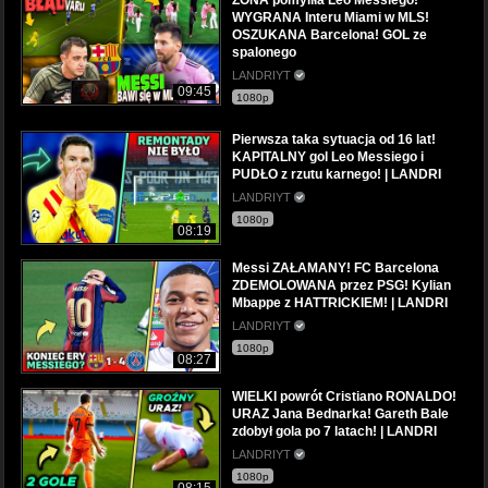
WYGRANA Interu Miami w MLS!
OSZUKANA Barcelona! GOL ze
spalonego
LANDRIYT
09:45
1080p
Pierwsza taka sytuacja od 16 lat!
KAPITALNY gol Leo Messiego i
PUDŁO z rzutu karnego! | LANDRI
LANDRIYT
1080p
08:19
Messi ZAŁAMANY! FC Barcelona
ZDEMOLOWANA przez PSG! Kylian
Mbappe z HATTRICKIEM! | LANDRI
LANDRIYT
1080p
08:27
WIELKI powrót Cristiano RONALDO!
URAZ Jana Bednarka! Gareth Bale
zdobył gola po 7 latach! | LANDRI
LANDRIYT
1080p