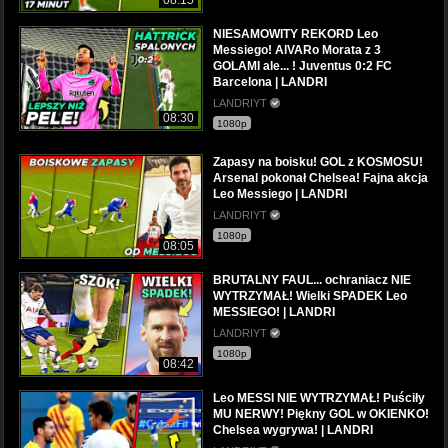
08:15
NIESAMOWITY REKORD Leo
Messiego! AlVARo Morata z 3
GOLAMI ale... ! Juventus 0:2 FC
Barcelona | LANDRI
LANDRIYT
08:30
1080p
Zapasy na boisku! GOL z KOSMOSU!
Arsenal pokonał Chelsea! Fajna akcja
Leo Messiego | LANDRI
LANDRIYT
1080p
08:05
BRUTALNY FAUL... ochraniacz NIE
WYTRZYMAŁ! Wielki SPADEK Leo
MESSIEGO! | LANDRI
LANDRIYT
1080p
08:42
Leo MESSI NIE WYTRZYMAŁ! Puściły
MU NERWY! Piękny GOL w OKIENKO!
Chelsea wygrywa! | LANDRI