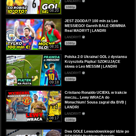
LANDRIYT
1080p
08:20
JEST ZGODA!? 100 mln za Leo
MESSIEGO! Gareth BALE OBWINIA
Real MADRYT | LANDRI
LANDRIYT
1080p
08:31
Polska 2:0 Ukraina! GOL z dystansu
Krzysztofa Piątka! SZOKUJĄCE
słowa o Leo MESSIM | LANDRI
LANDRIYT
1080p
09:18
Cristiano Ronaldo UCIEKŁ w trakcie
meczu... Lewy WRACA do
Monachium! Sousa zagrał dla BVB |
LANDRI
LANDRIYT
08:17
1080p
Dwa GOLE Lewandowskiego! Idzie po