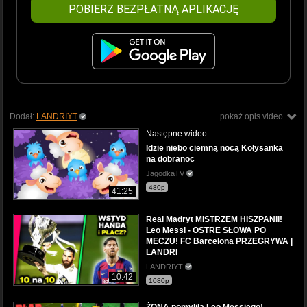
POBIERZ BEZPŁATNĄ APLIKACJĘ
Dodał:
LANDRIYT
pokaż opis video
Następne wideo:
Idzie niebo ciemną nocą Kołysanka
na dobranoc
JagodkaTV
480p
41:25
Real Madryt MISTRZEM HISZPANII!
Leo Messi - OSTRE SŁOWA PO
MECZU! FC Barcelona PRZEGRYWA |
LANDRI
LANDRIYT
10:42
1080p
ŻONA pomyliła Leo Messiego!