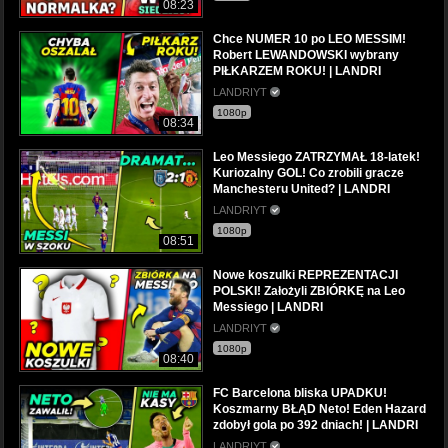
08:23
Chce NUMER 10 po LEO MESSIM!
Robert LEWANDOWSKI wybrany
PIŁKARZEM ROKU! | LANDRI
LANDRIYT
1080p
08:34
Leo Messiego ZATRZYMAŁ 18-latek!
Kuriozalny GOL! Co zrobili gracze
Manchesteru United? | LANDRI
LANDRIYT
1080p
08:51
Nowe koszulki REPREZENTACJI
POLSKI! Założyli ZBIÓRKĘ na Leo
Messiego | LANDRI
LANDRIYT
1080p
08:40
FC Barcelona bliska UPADKU!
Koszmarny BŁĄD Neto! Eden Hazard
zdobył gola po 392 dniach! | LANDRI
LANDRIYT