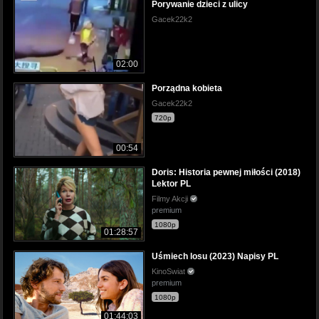
Porywanie dzieci z ulicy
Gacek22k2
02:00
Porządna kobieta
Gacek22k2
720p
00:54
Doris: Historia pewnej miłości (2018)
Lektor PL
Filmy Akcji
premium
1080p
01:28:57
Uśmiech losu (2023) Napisy PL
KinoSwiat
premium
1080p
01:44:03