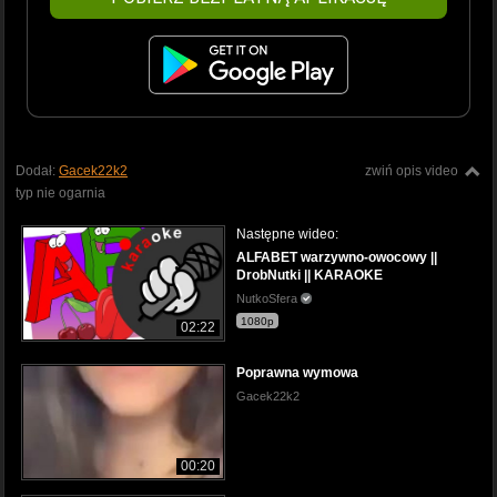
Dodał:
Gacek22k2
zwiń opis video
typ nie ogarnia
Następne wideo:
ALFABET warzywno-owocowy ||
DrobNutki || KARAOKE
NutkoSfera
1080p
02:22
Poprawna wymowa
Gacek22k2
00:20