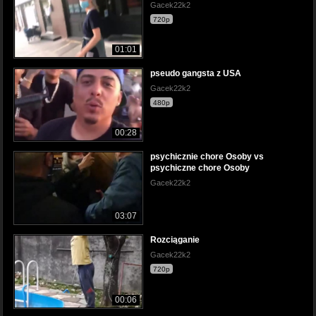
Gacek22k2
720p
01:01
pseudo gangsta z USA
Gacek22k2
480p
00:28
psychicznie chore Osoby vs
psychiczne chore Osoby
Gacek22k2
03:07
Rozciąganie
Gacek22k2
720p
00:06