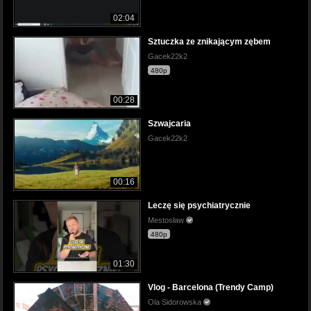
02:04
Sztuczka ze znikającym zębem
Gacek22k2
480p
00:28
Szwajcaria
Gacek22k2
00:16
Leczę się psychiatrycznie
Mestosław
480p
01:30
Vlog - Barcelona (Trendy Camp)
Ola Sidorowska