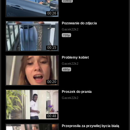
1080p
00:26
Pozowanie do zdjęcia
Gacek22k2
720p
00:15
Problemy kobiet
Gacek22k2
480p
00:20
Proszek do prania
Gacek22k2
00:48
Przeprosiła za przywilej bycia białą