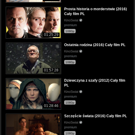
Prosta historia o morderstwie (2016)
Cały film PL
KinoSwiat
premium
1080p
01:25:29
Ostatnia rodzina (2016) Cały film PL
KinoSwiat
premium
1080p
01:57:28
Dziewczyna z szafy (2012) Cały film
PL
KinoSwiat
premium
1080p
01:28:46
Szczęście świata (2016) Cały film PL
KinoSwiat
premium
1080p