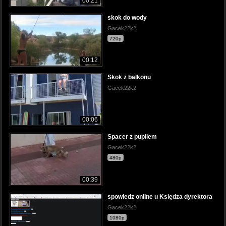
00:21
skok do wody
Gacek22k2
720p
00:12
Skok z balkonu
Gacek22k2
00:06
Spacer z pupilem
Gacek22k2
480p
00:39
spowiedz online u Księdza dyrektora
Gacek22k2
1080p