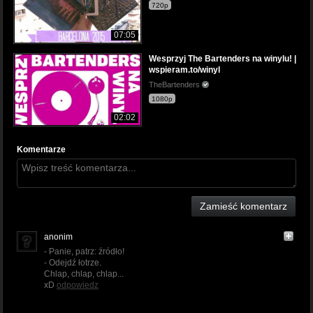
720p
07:05
Wesprzyj The Bartenders na winylu! |
wspieram.to/winyl
TheBartenders
1080p
02:02
Komentarze
Zamieść komentarz
anonim
- Panie, patrz: źródło!
- Odejdź łotrze.
Chlap, chlap, chlap...
xD
odpowiedz