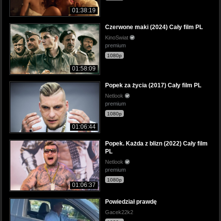
01:38:19
Czerwone maki (2024) Cały film PL
KinoSwiat
premium
1080p
01:58:09
Popek za życia (2017) Cały film PL
Netlook
premium
1080p
01:06:44
Popek. Każda z blizn (2022) Cały film
PL
Netlook
premium
1080p
01:06:37
Powiedział prawdę
Gacek22k2