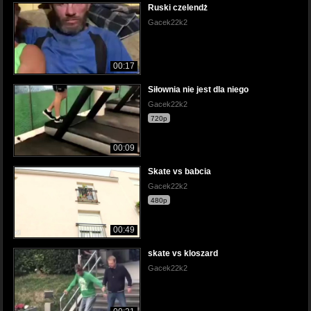
Ruski czelendż
Gacek22k2
00:17
Siłownia nie jest dla niego
Gacek22k2
720p
00:09
Skate vs babcia
Gacek22k2
480p
00:49
skate vs kloszard
Gacek22k2