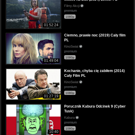
Filmy Akcji
premium
1080p
01:52:24
Ciemno, prawie noc (2019) Cały film
PL
KinoSwiat
premium
1080p
01:49:04
Kochanie, chyba cię zabiłem (2014)
Cały Film PL
KinoSwiat
premium
1080p
01:27:19
Porucznik Kabura Odcinek 9 (Cyber
Tusk)
Kabura
premium
1080p
10:40