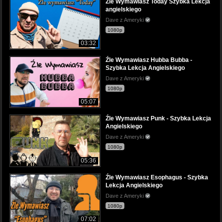
Zle Wymawiasz Today Szybka Lekcja
angielskiego
Dave z Ameryki
1080p
03:32
Źle Wymawiasz Hubba Bubba -
Szybka Lekcja Angielskiego
Dave z Ameryki
1080p
05:07
Źle Wymawiasz Punk - Szybka Lekcja
Angielskiego
Dave z Ameryki
1080p
05:36
Źle Wymawiasz Esophagus - Szybka
Lekcja Angielskiego
Dave z Ameryki
1080p
07:02