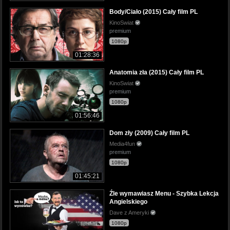
Body/Ciało (2015) Cały film PL
KinoSwiat
premium
1080p
01:28:36
Anatomia zła (2015) Cały film PL
KinoSwiat
premium
1080p
01:56:46
Dom zły (2009) Cały film PL
Media4fun
premium
1080p
01:45:21
Źle wymawiasz Menu - Szybka Lekcja
Angielskiego
Dave z Ameryki
1080p