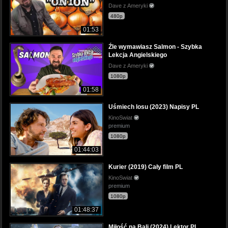
Dave z Ameryki
480p
01:53
Źle wymawiasz Salmon - Szybka
Lekcja Angielskiego
Dave z Ameryki
1080p
01:58
Uśmiech losu (2023) Napisy PL
KinoSwiat
premium
1080p
01:44:03
Kurier (2019) Cały film PL
KinoSwiat
premium
1080p
01:48:37
Miłość na Bali (2024) Lektor PL