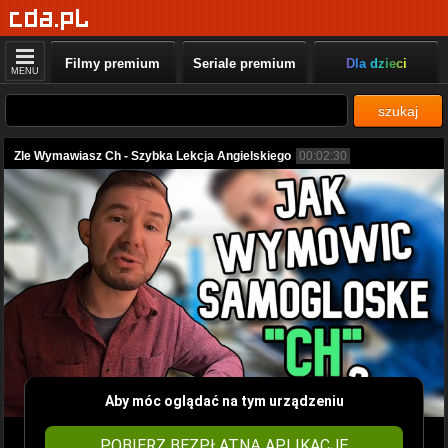
Filmy premium
Seriale premium
Dla dzieci
MENU
szukaj
Zle Wymawiasz Ch - Szybka Lekcja Angielskiego
00:02:30
Aby móc oglądać na tym urządzeniu
POBIERZ BEZPŁATNĄ APLIKACJĘ