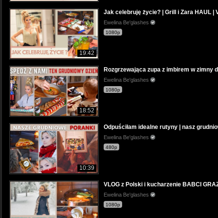
Jak celebruję życie? | Grill i Zara HAUL 
Ewelina Be'glashes
1080p
19:42
Rozgrzewająca zupa z imbirem w zimny dzi
Ewelina Be'glashes
1080p
18:52
Odpuściłam idealne rutyny | nasz grudni
Ewelina Be'glashes
480p
10:39
VLOG z Polski i kucharzenie BABCI GRAZ
Ewelina Be'glashes
1080p