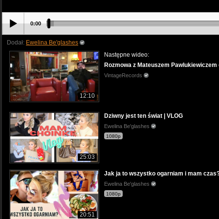
0:00
Dodał:
Ewelina Be'glashes
Następne wideo:
Rozmowa z Mateuszem Pawlukiewiczem o
VintageRecords
12:10
Dziwny jest ten świat | VLOG
Ewelina Be'glashes
1080p
25:03
Jak ja to wszystko ogarniam i mam czas
Ewelina Be'glashes
1080p
20:51