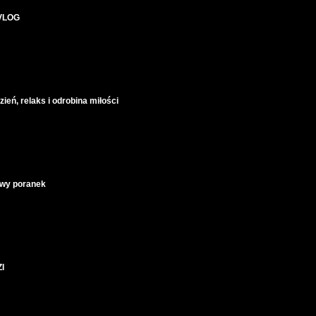
| VLOG
eń, relaks i odrobina miłości
owy poranek
I