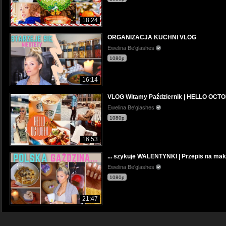
18:24
ORGANIZACJA KUCHNI VLOG
Ewelina Be'glashes
1080p
16:14
VLOG Witamy Październik | HELLO OCT
Ewelina Be'glashes
1080p
16:53
... szykuje WALENTYNKI | Przepis na maka
Ewelina Be'glashes
1080p
21:47
Chyba wracam do siebie | VLOG