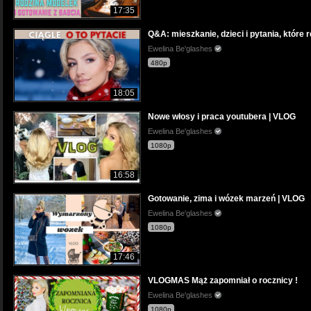
17:35
Q&A: mieszkanie, dzieci i pytania, które 
Ewelina Be'glashes
480p
18:05
Nowe włosy i praca youtubera | VLOG
Ewelina Be'glashes
1080p
16:58
Gotowanie, zima i wózek marzeń | VLOG
Ewelina Be'glashes
1080p
17:46
VLOGMAS Mąż zapomniał o rocznicy !
Ewelina Be'glashes
1080p