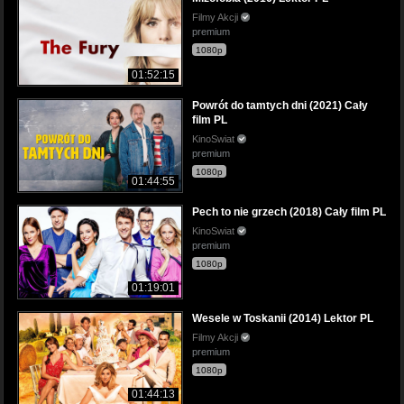
Filmy Akcji
premium
1080p
01:52:15
Powrót do tamtych dni (2021) Cały
film PL
KinoSwiat
premium
1080p
01:44:55
Pech to nie grzech (2018) Cały film PL
KinoSwiat
premium
1080p
01:19:01
Wesele w Toskanii (2014) Lektor PL
Filmy Akcji
premium
1080p
01:44:13