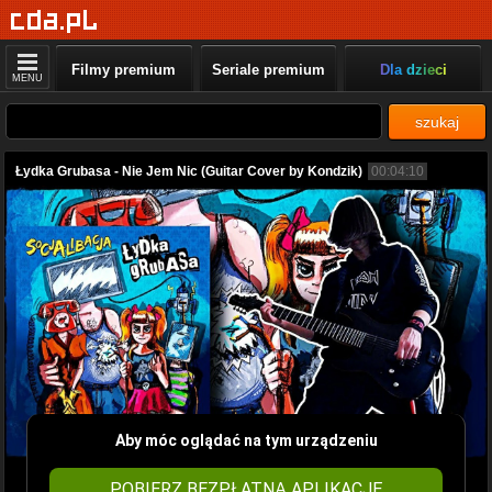
Filmy premium
Seriale premium
Dla dzieci
MENU
szukaj
Łydka Grubasa - Nie Jem Nic (Guitar Cover by Kondzik)
00:04:10
Aby móc oglądać na tym urządzeniu
POBIERZ BEZPŁATNĄ APLIKACJĘ