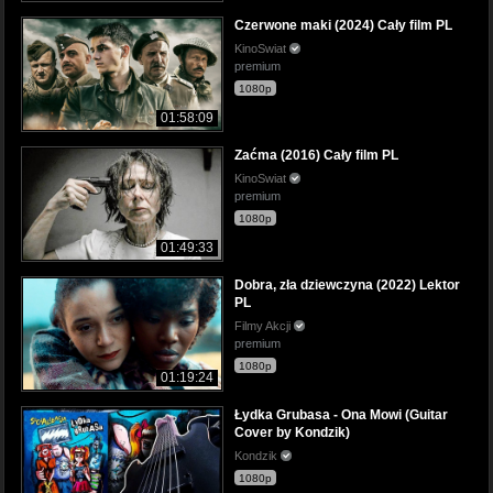
Czerwone maki (2024) Cały film PL
KinoSwiat
premium
1080p
01:58:09
Zaćma (2016) Cały film PL
KinoSwiat
premium
1080p
01:49:33
Dobra, zła dziewczyna (2022) Lektor
PL
Filmy Akcji
premium
1080p
01:19:24
Łydka Grubasa - Ona Mowi (Guitar
Cover by Kondzik)
Kondzik
1080p