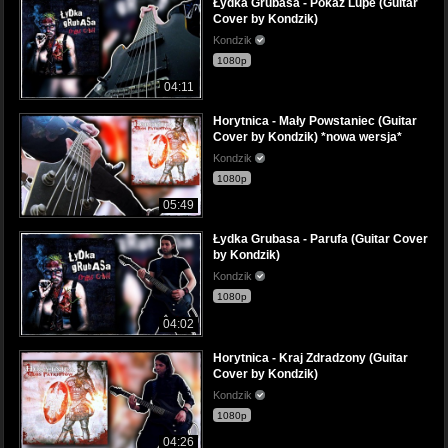
Łydka Grubasa - Pokaz Lupe (Guitar
Cover by Kondzik)
Kondzik
1080p
04:11
Horytnica - Mały Powstaniec (Guitar
Cover by Kondzik) *nowa wersja*
Kondzik
1080p
05:49
Łydka Grubasa - Parufa (Guitar Cover
by Kondzik)
Kondzik
1080p
04:02
Horytnica - Kraj Zdradzony (Guitar
Cover by Kondzik)
Kondzik
1080p
04:26