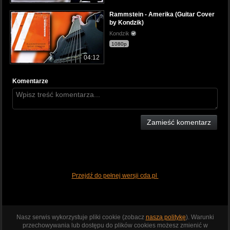
Rammstein - Amerika (Guitar Cover
by Kondzik)
Kondzik
1080p
04:12
Komentarze
Zamieść komentarz
Przejdź do pełnej wersji cda.pl
Nasz serwis wykorzystuje pliki cookie (zobacz
naszą politykę
). Warunki
przechowywania lub dostępu do plików cookies możesz zmienić w