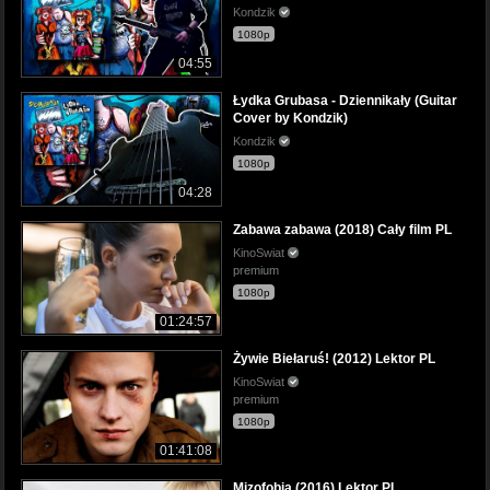
Kondzik
1080p
04:55
Łydka Grubasa - Dziennikały (Guitar
Cover by Kondzik)
Kondzik
1080p
04:28
Zabawa zabawa (2018) Cały film PL
KinoSwiat
premium
1080p
01:24:57
Żywie Biełaruś! (2012) Lektor PL
KinoSwiat
premium
1080p
01:41:08
Mizofobia (2016) Lektor PL