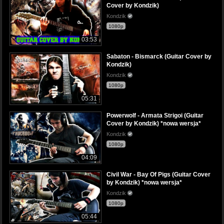
Cover by Kondzik)
Kondzik
1080p
03:53
Sabaton - Bismarck (Guitar Cover by
Kondzik)
Kondzik
1080p
05:31
Powerwolf - Armata Strigoi (Guitar
Cover by Kondzik) *nowa wersja*
Kondzik
1080p
04:09
Civil War - Bay Of Pigs (Guitar Cover
by Kondzik) *nowa wersja*
Kondzik
1080p
05:44