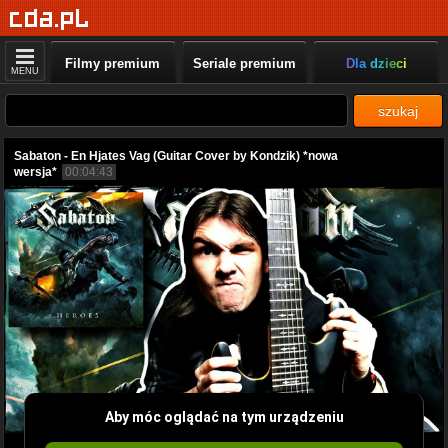
Filmy premium
Seriale premium
Dla dzieci
MENU
szukaj
Sabaton - En Hjates Vag (Guitar Cover by Kondzik) *nowa
wersja*
00:04:43
Aby móc oglądać na tym urządzeniu