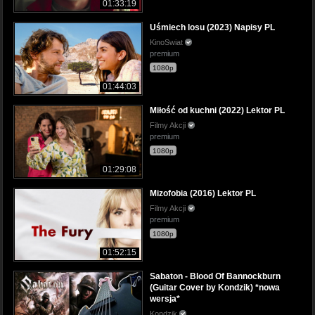
01:33:19
Uśmiech losu (2023) Napisy PL
KinoSwiat
premium
1080p
01:44:03
Miłość od kuchni (2022) Lektor PL
Filmy Akcji
premium
1080p
01:29:08
Mizofobia (2016) Lektor PL
Filmy Akcji
premium
1080p
01:52:15
Sabaton - Blood Of Bannockburn
(Guitar Cover by Kondzik) *nowa
wersja*
Kondzik