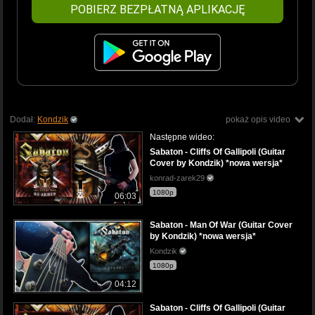
POBIERZ BEZPŁATNĄ APLIKACJĘ
Dodał:
Kondzik
pokaż opis video
Następne wideo:
Sabaton - Cliffs Of Gallipoli (Guitar
Cover by Kondzik) *nowa wersja*
konrad-zarek29
1080p
06:03
Sabaton - Man Of War (Guitar Cover
by Kondzik) *nowa wersja*
Kondzik
1080p
04:12
Sabaton - Cliffs Of Gallipoli (Guitar