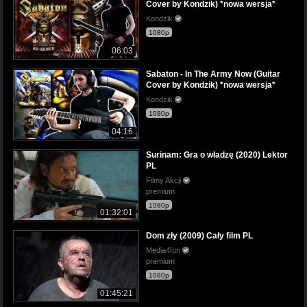
Cover by Kondzik) *nowa wersja*
Kondzik
1080p
06:03
Sabaton - In The Army Now (Guitar
Cover by Kondzik) *nowa wersja*
Kondzik
1080p
04:16
Surinam: Gra o władzę (2020) Lektor
PL
Filmy Akcji
premium
1080p
01:32:01
Dom zły (2009) Cały film PL
Media4fun
premium
1080p
01:45:21