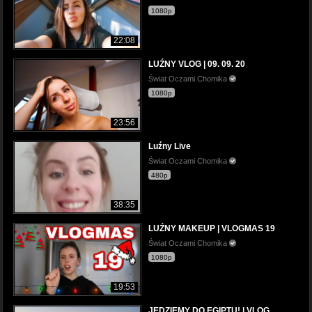
1080p
22:08
LUŹNY VLOG | 09. 09. 20
Świat Oczami Chomika
1080p
23:56
Luźny Live
Świat Oczami Chomika
480p
38:35
LUŹNY MAKEUP | VLOGMAS 19
Świat Oczami Chomika
1080p
19:53
JEDZIEMY DO EGIPTU! | VLOG