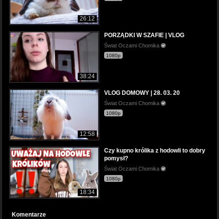
26:12
PORZĄDKI W SZAFIE | VLOG
Świat Oczami Chomika
1080p
38:24
VLOG DOMOWY | 28. 03. 20
Świat Oczami Chomika
1080p
12:58
Czy kupno królika z hodowli to dobry
pomysł?
Świat Oczami Chomika
1080p
18:34
Komentarze