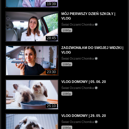
19:39
MÓJ PIERWSZY DZIEŃ SZKOŁY |
VLOG
Świat Oczami Chomika
1080p
28:45
ZADZWONIŁAM DO SWOJEJ WIDZKI |
VLOG
Świat Oczami Chomika
1080p
23:30
VLOG DOMOWY | 05. 06. 20
Świat Oczami Chomika
1080p
25:10
VLOG DOMOWY | 29. 05. 20
Świat Oczami Chomika
1080p