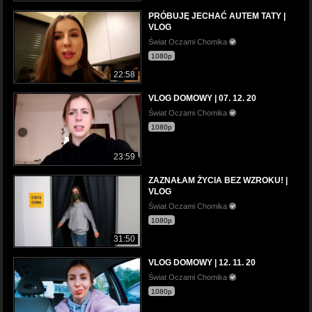
PRÓBUJĘ JECHAĆ AUTEM TATY |
VLOG
Świat Oczami Chomika
1080p
22:58
VLOG DOMOWY | 07. 12. 20
Świat Oczami Chomika
1080p
23:59
ZAZNAŁAM ŻYCIA BEZ WZROKU! |
VLOG
Świat Oczami Chomika
1080p
31:50
VLOG DOMOWY | 12. 11. 20
Świat Oczami Chomika
1080p