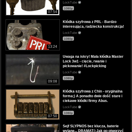
LockTube
1080p
07:54
Kłódka szyfrowa z PRL - Bardzo
interesująca, radziecka konstrukcja!
LockTube
1080p
13:24
Uwaga na iskry! Mała kłódka Master
Lock 3w1 - cięcie, rwanie i
pickowanie! #Lockpicking
LockTube
1080p
09:08
Kłódka szyfrowa z Chin - oryginalna
forma;) A ponadto dwie dość stare i
ciekawe kłódki firmy Abus.
LockTube
1080p
07:50
Sejf SLYPNOS bez klucza, baterie
wylane... DRAMAT:) Jak go otworzyć