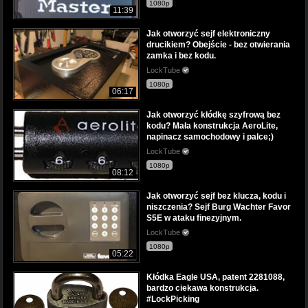
1080p
11:39
Jak otworzyć sejf elektroniczny
drucikiem? Obejście - bez otwierania
zamka i bez kodu.
LockTube
1080p
06:17
Jak otworzyć kłódkę szyfrową bez
kodu? Mała konstrukcja AeroLite,
napinacz samochodowy i palce;)
LockTube
1080p
08:12
Jak otworzyć sejf bez klucza, kodu i
niszczenia? Sejf Burg Wachter Favor
S5E w ataku finezyjnym.
LockTube
1080p
05:22
Kłódka Eagle USA, patent 2281088,
bardzo ciekawa konstrukcja.
#LockPicking