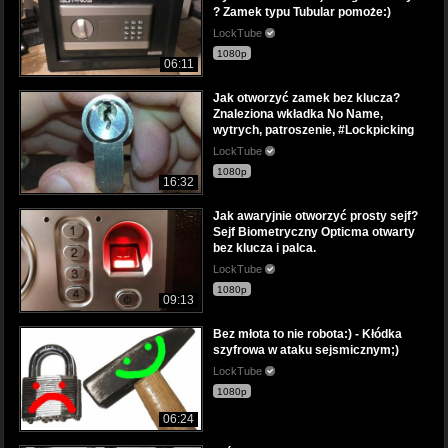
? Zamek typu Tubular pomoże:)
LockTube
1080p
06:11
Jak otworzyć zamek bez klucza?
Znaleziona wkładka No Name,
wytrych, patroszenie, #Lockpicking
LockTube
1080p
16:32
Jak awaryjnie otworzyć prosty sejf?
Sejf Biometryczny Opticma otwarty
bez klucza i palca.
LockTube
1080p
09:13
Bez młota to nie robota:) - Kłódka
szyfrowa w ataku sejsmicznym;)
LockTube
1080p
06:24