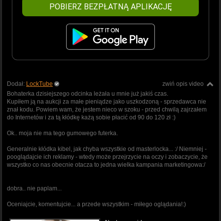
POBIERZ BEZPŁATNĄ APLIKACJĘ
Dodał:
LockTube
zwiń opis video
Bohaterka dzisiejszego odcinka leżała u mnie już jakiś czas.
Kupiłem ją na aukcji za małe pieniądze jako uszkodzoną - sprzedawca nie
znał kodu. Powiem wam, że jestem nieco w szoku - przed chwilą zajrzałem
do Internetów i za tą kłódkę każą sobie płacić od 90 do 120 zł :)
Ok.. moja nie ma tego gumowego futerka.
Generalnie kłódka kibel, jak chyba wszystkie od masterlocka... :/ Niemniej -
pooglądajcie ich reklamy - wtedy może przejrzycie na oczy i zobaczycie, że
wszystko co nas obecnie otacza to jedna wielka kampania marketingowa:/
dobra.. nie paplam...
Oceniajcie, komentujcie... a przede wszystkim - miłego oglądania!:)