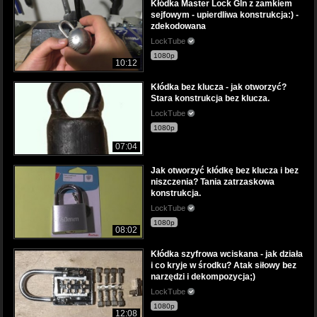
Kłódka Master Lock Gln z zamkiem
sejfowym - upierdliwa konstrukcja:) -
zdekodowana
LockTube
1080p
10:12
Kłódka bez klucza - jak otworzyć?
Stara konstrukcja bez klucza.
LockTube
1080p
07:04
Jak otworzyć kłódkę bez klucza i bez
niszczenia? Tania zatrzaskowa
konstrukcja.
LockTube
1080p
08:02
Kłódka szyfrowa wciskana - jak działa
i co kryje w środku? Atak siłowy bez
narzędzi i dekompozycja;)
LockTube
1080p
12:08