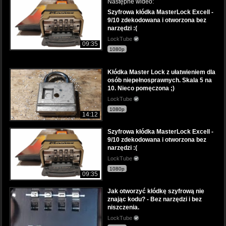
Następne wideo:
Szyfrowa kłódka MasterLock Excell -
9/10 zdekodowana i otworzona bez
narzędzi :(
LockTube
09:35
1080p
Kłódka Master Lock z ułatwieniem dla
osób niepełnosprawnych. Skala 5 na
10. Nieco pomęczona ;)
LockTube
1080p
14:12
Szyfrowa kłódka MasterLock Excell -
9/10 zdekodowana i otworzona bez
narzędzi :(
LockTube
1080p
09:35
Jak otworzyć kłódkę szyfrową nie
znając kodu? - Bez narzędzi i bez
niszczenia.
LockTube