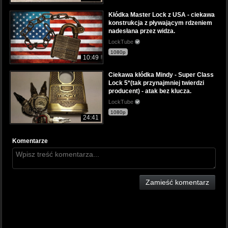
Kłódka Master Lock z USA - ciekawa
konstrukcja z pływającym rdzeniem
nadesłana przez widza.
LockTube
1080p
10:49
Ciekawa kłódka Mindy - Super Class
Lock 5*(tak przynajmniej twierdzi
producent) - atak bez klucza.
LockTube
1080p
24:41
Komentarze
Zamieść komentarz