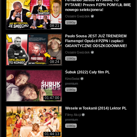
PYTANIE! Prezes PZPN POMYLIŁ IMIĘ
nowego selekcjonera!
Ostatni Gwizdek
1080p
08:21
Paulo Sousa JEST JUŻ TRENEREM
Flamengo! Opuścił PZPN i zapłaci
GIGANTYCZNE ODSZKODOWANIE!
Ostatni Gwizdek
1080p
08:24
Śubuk (2022) Cały film PL
KinoSwiat
premium
1080p
01:47:00
Wesele w Toskanii (2014) Lektor PL
Filmy Akcji
premium
1080p
01:44:13