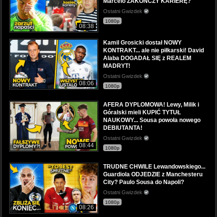
Marcelo ZAKOŃCZY KARIERĘ?
Ostatni Gwizdek
1080p
08:38
Kamil Grosicki dostał NOWY
KONTRAKT... ale nie piłkarski! David
Alaba DOGADAŁ SIĘ z REALEM
MADRYT!
Ostatni Gwizdek
08:06
1080p
AFERA DYPLOMOWA! Lewy, Milik i
Góralski mieli KUPIĆ TYTUŁ
NAUKOWY... Sousa powoła nowego
DEBIUTANTA!
Ostatni Gwizdek
08:44
1080p
TRUDNE CHWILE Lewandowskiego...
Guardiola ODJEDZIE z Manchesteru
City? Paulo Sousa do Napoli?
Ostatni Gwizdek
1080p
08:26