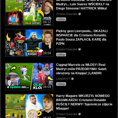
Madryt... Luis Suarez WŚCIEKŁY na
Diego Simeone! HATTRICK Milika!
Ostatni Gwizdek
1080p
08:12
Piękny gest Liverpoolu... OKAZALI
WSPARCIE dla Cristiano Ronaldo.
Paulo Sousa ZAPŁACIŁ KARĘ dla
PZPN
Ostatni Gwizdek
09:08
1080p
Ciągnął Marcelo za WŁOSY! Real
Madryt znów PRZEGRYWA! Salah
obrażony na Kloppa! | LANDRI
LANDRIYT
1080p
08:09
Harry Maguire WKURZYŁ NOWEGO
BRAMKARZA! Cristiano Ronaldo
PUŚCIŁY NERWY! Tajemnicze zdjęcie
Mbappe!
Ostatni Gwizdek