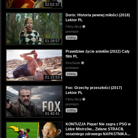
02:02:37
Doris: Historia pewnej miłości (2018)
Lektor PL
Filmy Akcji
premium
1080p
01:28:57
Prawdziwe życie aniołów (2022) Cały
film PL
KinoSwiat
premium
1080p
01:15:53
Fox: Grzechy przeszłości (2017)
Lektor PL
Filmy Akcji
premium
1080p
01:40:41
KONTUZJA Pique! Nie zagra z PSG w
Lidze Mistrzów... Zidane STRACIŁ
ostatniego zdrowego NAPASTNIKA...