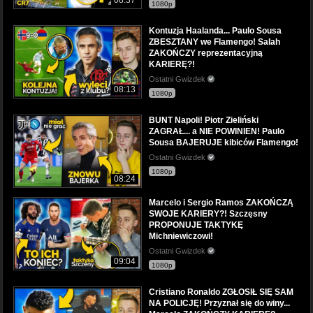
08:37
1080p
Kontuzja Haalanda... Paulo Sousa
ZBESZTANY we Flamengo! Salah
ZAKOŃCZY reprezentacyjną
KARIERĘ?!
Ostatni Gwizdek
08:13
1080p
BUNT Napoli! Piotr Zieliński
ZAGRAŁ... a NIE POWINIEN! Paulo
Sousa BAJERUJE kibiców Flamengo!
Ostatni Gwizdek
1080p
08:24
Marcelo i Sergio Ramos ZAKOŃCZĄ
SWOJE KARIERY?! Szczęsny
PROPONUJE TAKTYKĘ
Michniewiczowi!
Ostatni Gwizdek
09:04
1080p
Cristiano Ronaldo ZGŁOSIŁ SIĘ SAM
NA POLICJĘ! Przyznał się do winy...