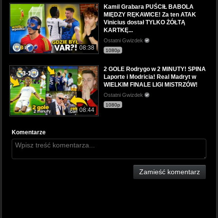
Kamil Grabara PUŚCIŁ BABOLA
MIĘDZY RĘKAWICE! Za ten ATAK
Vinicius dostał TYLKO ŻÓŁTĄ
KARTKĘ...
Ostatni Gwizdek
08:38
1080p
2 GOLE Rodrygo w 2 MINUTY! SPINA
Laporte i Modricia! Real Madryt w
WIELKIM FINALE LIGI MISTRZÓW!
Ostatni Gwizdek
1080p
08:44
Komentarze
Zamieść komentarz