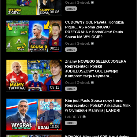
Ostatni Gwizdek
1080p
08:06
CUDOWNY GOL Payeta! Kontuzja
Pique... AS Roma ZNOWU
PRZEGRAŁA z Bodo/Glimt! Paulo
Sousa NA WYLOCIE?
Ostatni Gwizdek
08:21
1080p
Znamy NOWEGO SELEKCJONERA
Reprezentacji Polski!
JUBILEUSZOWY GOL Lewego!
Kompromitacja Neymara...
Ostatni Gwizdek
09:11
1080p
Kim jest Paulo Sousa nowy trener
Reprezentacji Polski? Arkadiusz Milik
w Olympique Marsylia | LANDRI
LANDRIYT
1080p
10:06
WPADKA Alissona! SPINA w Atletico