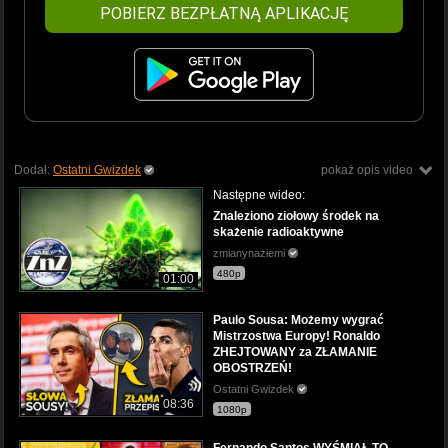
POBIERZ BEZPŁATNĄ APLIKACJĘ
Dodał:
Ostatni Gwizdek
pokaż opis video
Następne wideo:
Znaleziono ziołowy środek na
skażenie radioaktywne
zmianynaziemi
480p
01:00
Paulo Sousa: Możemy wygrać
Mistrzostwa Europy! Ronaldo
ZHEJTOWANY za ZŁAMANIE
OBOSTRZEŃ!
Ostatni Gwizdek
08:36
1080p
Fernando Santos WYŚMIAŁ TO