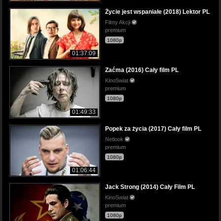
Życie jest wspaniałe (2018) Lektor PL
Filmy Akcji
premium
1080p
01:37:09
Zaćma (2016) Cały film PL
KinoSwiat
premium
1080p
01:49:33
Popek za życia (2017) Cały film PL
Netlook
premium
1080p
01:06:44
Jack Strong (2014) Cały Film PL
KinoSwiat
premium
1080p