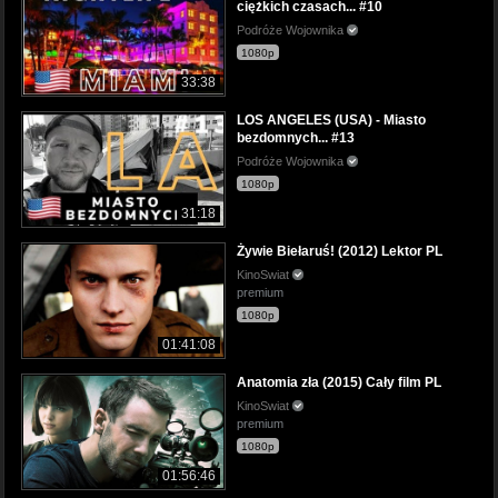
ciężkich czasach... #10
Podróże Wojownika
1080p
33:38
LOS ANGELES (USA) - Miasto
bezdomnych... #13
Podróże Wojownika
1080p
31:18
Żywie Biełaruś! (2012) Lektor PL
KinoSwiat
premium
1080p
01:41:08
Anatomia zła (2015) Cały film PL
KinoSwiat
premium
1080p
01:56:46