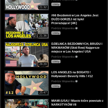
1080p
21:32
#66 Bezdomni w Los Angeles Jest
DUŻO GORZEJ niż było!
Przerażające! [4K]
Podróże Wojownika
1080p
21:36
DZIELNICA BEZDOMNYCH, BRUDU I
NRKMANÓW (Skid Row) Najgorsze
miejsce w Los Angeles! USA
Podróże Wojownika
1080p
26:20
LOS ANGELES na BOGATO !
Hollywood i Beverly Hills ! #12
Podróże Wojownika
1080p
25:47
MIAMI (USA) ! Miasto które powstało z
NARK0TYKÓW #8