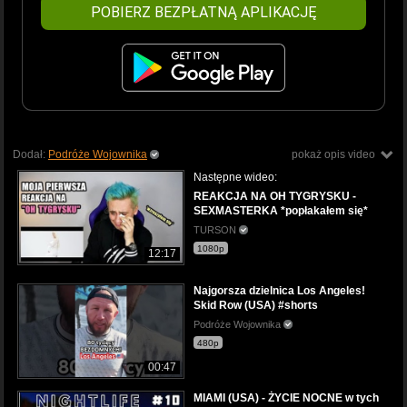
POBIERZ BEZPŁATNĄ APLIKACJĘ
Dodał:
Podróże Wojownika
pokaż opis video
Następne wideo:
REAKCJA NA OH TYGRYSKU -
SEXMASTERKA *popłakałem się*
TURSON
1080p
12:17
Najgorsza dzielnica Los Angeles!
Skid Row (USA) #shorts
Podróże Wojownika
480p
00:47
MIAMI (USA) - ŻYCIE NOCNE w tych