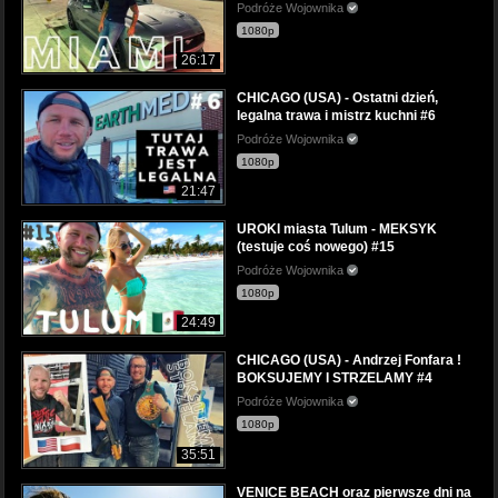
Podróże Wojownika
1080p
26:17
CHICAGO (USA) - Ostatni dzień,
legalna trawa i mistrz kuchni #6
Podróże Wojownika
1080p
21:47
UROKI miasta Tulum - MEKSYK
(testuje coś nowego) #15
Podróże Wojownika
1080p
24:49
CHICAGO (USA) - Andrzej Fonfara !
BOKSUJEMY I STRZELAMY #4
Podróże Wojownika
1080p
35:51
VENICE BEACH oraz pierwsze dni na