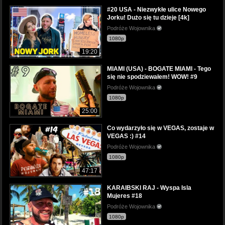
#20 USA - Niezwykłe ulice Nowego
Jorku! Dużo się tu dzieje [4k]
Podróże Wojownika
1080p
19:20
MIAMI (USA) - BOGATE MIAMI - Tego
się nie spodziewałem! WOW! #9
Podróże Wojownika
1080p
25:00
Co wydarzyło się w VEGAS, zostaje w
VEGAS :) #14
Podróże Wojownika
1080p
47:17
KARAIBSKI RAJ - Wyspa Isla
Mujeres #18
Podróże Wojownika
1080p