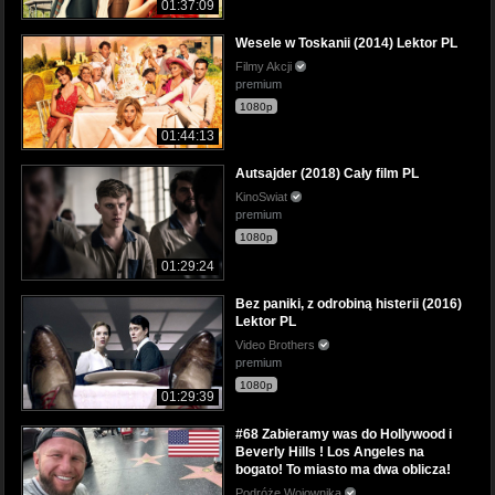
01:37:09
Wesele w Toskanii (2014) Lektor PL
Filmy Akcji
premium
1080p
01:44:13
Autsajder (2018) Cały film PL
KinoSwiat
premium
1080p
01:29:24
Bez paniki, z odrobiną histerii (2016)
Lektor PL
Video Brothers
premium
1080p
01:29:39
#68 Zabieramy was do Hollywood i
Beverly Hills ! Los Angeles na
bogato! To miasto ma dwa oblicza!
Podróże Wojownika