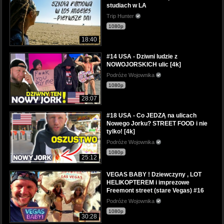
studiach w LA
Trip Hunter
1080p
18:40
#14 USA - Dziwni ludzie z
NOWOJORSKICH ulic [4k]
Podróże Wojownika
1080p
28:07
#18 USA - Co JEDZĄ na ulicach
Nowego Jorku? STREET FOOD i nie
tylko! [4k]
Podróże Wojownika
1080p
25:12
VEGAS BABY ! Dziewczyny , LOT
HELIKOPTEREM i imprezowe
Freemont street (stare Vegas) #16
Podróże Wojownika
1080p
30:28