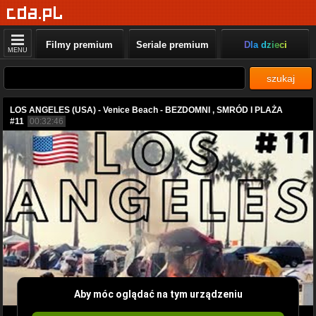
Filmy premium
Seriale premium
Dla dzieci
MENU
szukaj
LOS ANGELES (USA) - Venice Beach - BEZDOMNI , SMRÓD I PLAŻA
#11
00:32:46
Aby móc oglądać na tym urządzeniu