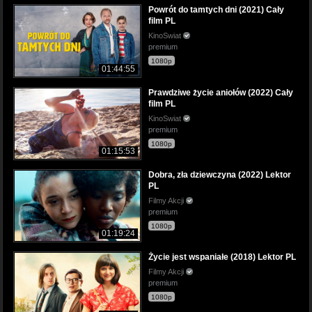
Powrót do tamtych dni (2021) Cały
film PL
KinoSwiat
premium
1080p
01:44:55
Prawdziwe życie aniołów (2022) Cały
film PL
KinoSwiat
premium
1080p
01:15:53
Dobra, zła dziewczyna (2022) Lektor
PL
Filmy Akcji
premium
1080p
01:19:24
Życie jest wspaniałe (2018) Lektor PL
Filmy Akcji
premium
1080p