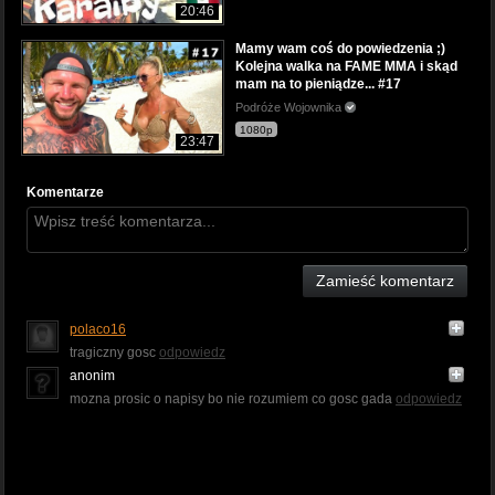
20:46
Mamy wam coś do powiedzenia ;)
Kolejna walka na FAME MMA i skąd
mam na to pieniądze... #17
Podróże Wojownika
1080p
23:47
Komentarze
Zamieść komentarz
polaco16
tragiczny gosc
odpowiedz
anonim
mozna prosic o napisy bo nie rozumiem co gosc gada
odpowiedz